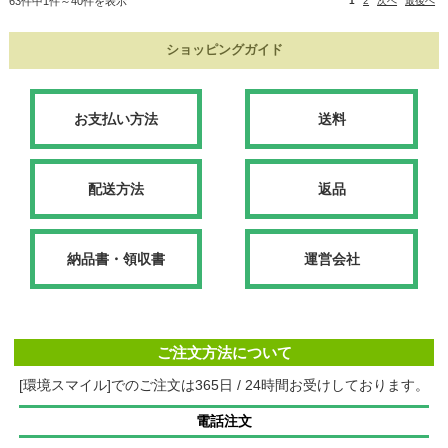
63件中1件～40件を表示
1
2
次へ
最後へ
ショッピングガイド
お支払い方法
送料
配送方法
返品
納品書・領収書
運営会社
ご注文方法について
[環境スマイル]でのご注文は365日 / 24時間お受けしております。
電話注文