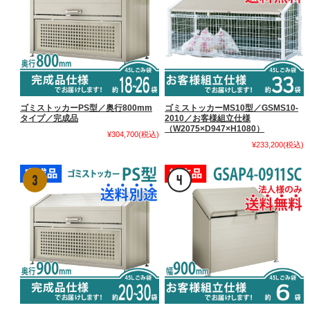
ゴミストッカーPS型／奥行800mm
ゴミストッカーMS10型／GSMS10-
タイプ／完成品
2010／お客様組立仕様
（W2075×D947×H1080）
¥304,700
(税込)
¥233,200
(税込)