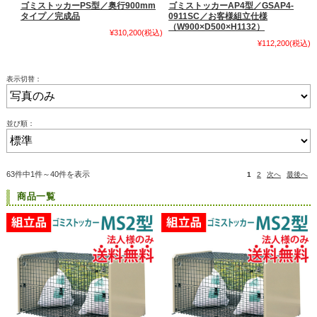
ゴミストッカーPS型／奥行900mm
ゴミストッカーAP4型／GSAP4-
タイプ／完成品
0911SC／お客様組立仕様
（W900×D500×H1132）
¥310,200
(税込)
¥112,200
(税込)
表示切替：
並び順：
63件中1件～40件を表示
1
2
次へ
最後へ
商品一覧