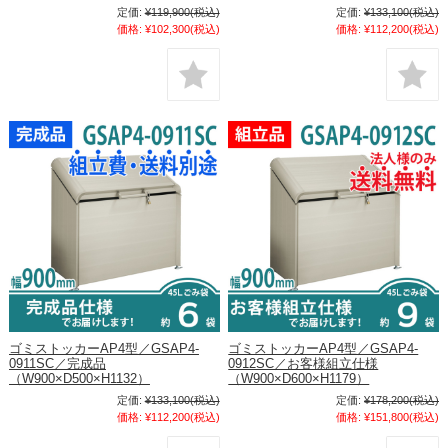
定価:
¥119,900
(税込)
定価:
¥133,100
(税込)
価格:
¥102,300
(税込)
価格:
¥112,200
(税込)
ゴミストッカーAP4型／GSAP4-
ゴミストッカーAP4型／GSAP4-
0911SC／完成品
0912SC／お客様組立仕様
（W900×D500×H1132）
（W900×D600×H1179）
定価:
¥133,100
(税込)
定価:
¥178,200
(税込)
価格:
¥112,200
(税込)
価格:
¥151,800
(税込)