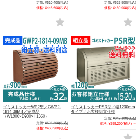
定価:
¥510,400
(税込)
定価:
¥525,800
(税込)
価格:
¥446,600
(税込)
価格:
¥460,900
(税込)
ゴミストッカーWP2型／GWP2-
ゴミストッカーPSR型／幅1200mm
1814-09MB／完成品
タイプ／お客様組立仕様
（W1800×D900×H1350）
定価:
¥342,100
(税込)
定価:
¥525,800
(税込)
価格:
¥288,200
(税込)
～
価格:
¥460,900
(税込)