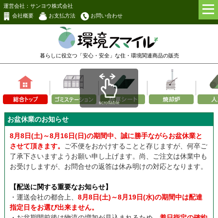
運営会社：サンヨウ株式会社
会社概要
お支払方法
お問い合わせ
暮らしに役立つ「安心・安全」な
住・環境関連商品の販売
scrollable
お盆休業のお知らせ
8月8日(土)～8月16日(日)の期間中、誠に勝手ながらお盆休業と
させて頂きます。
ご不便をおかけすることと存じますが、何卒ご
了承下さいますようお願い申し上げます。尚、ご注文は休業中も
お受けしますが、お問合せの返答は休み明けの対応となります。
【配送に関する重要なお知らせ】
・運送会社の都合上、
8月8日(土)～8月19日(水)の期間中は配達
指定日をお選び出来ません。
・お盆期間前後は物流の増加が見込まれるため、
着日指定の確約