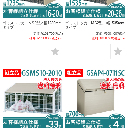
ゴミストッカーMS2型／幅1235mm
ゴミストッカーMS2型／幅1535mm
タイプ
タイプ
定価:
¥161,700
(税込)
定価:
¥180,400
(税込)
価格:
¥141,900
(税込)
～
価格:
¥158,400
(税込)
～