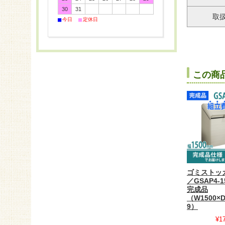
30
31
取
■
■
今日
定休日
この商
ゴミストッカ
／GSAP4-1
完成品
（W1500×D
9）
¥1