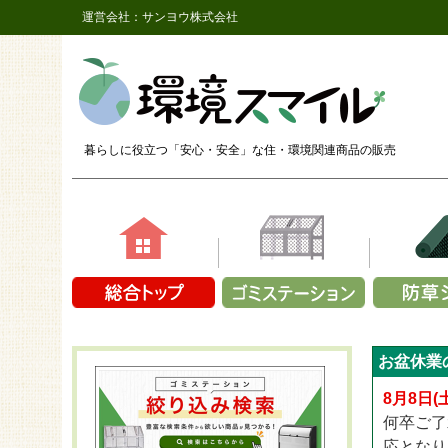
運営会社：サンヨウ株式会社
暮らしに役立つ「安心・安全」な
住・環境関連商品の販売
素材で選ぶ
容量で選ぶ
商品シリ
商品シ
商品シリーズか
お盆休業
鉄（メッシュ）
1～9袋
ザバーン
長さ2,
CLOVER T
プラスチック製
10～14袋
ザバーン
長さ2,
8月8日
CLOVER 
アルミ
15～19袋
ザバーン
長さ2,
何卒ご了
CLOVER T
折り畳み式
20～24袋
プラン
長さ2
応となり