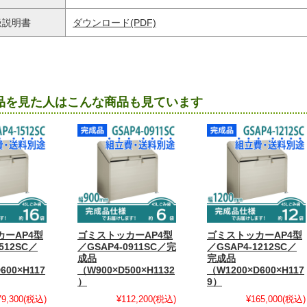
扱説明書
ダウンロード(PDF)
品を見た人はこんな商品も見ています
ーAP4型
ゴミストッカーAP4型
ゴミストッカーAP4型
512SC／
／GSAP4-0911SC／完
／GSAP4-1212SC／
成品
完成品
600×H117
（W900×D500×H1132
（W1200×D600×H117
）
9）
79,300
(税込)
¥112,200
(税込)
¥165,000
(税込)