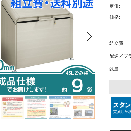
定価:
価格:
組立費:
配送／プラ
数量: