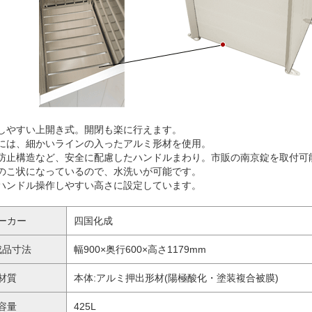
しやすい上開き式。開閉も楽に行えます。
には、細かいラインの入ったアルミ形材を使用。
防止構造など、安全に配慮したハンドルまわり。市販の南京錠を取付可
のこ状になっているので、水洗いが可能です。
ハンドル操作しやすい高さに設定しています。
ーカー
四国化成
成品寸法
幅900×奥行600×高さ1179mm
材質
本体:アルミ押出形材(陽極酸化・塗装複合被膜)
容量
425L