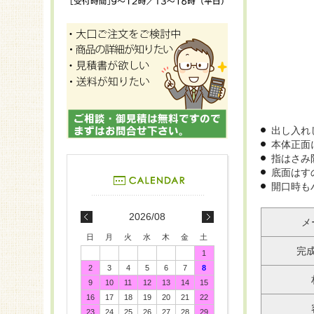
出し入れ
本体正面
指はさみ
底面はす
開口時も
2026/08
メ
日
月
火
水
木
金
土
完
1
2
3
4
5
6
7
8
9
10
11
12
13
14
15
16
17
18
19
20
21
22
23
24
25
26
27
28
29