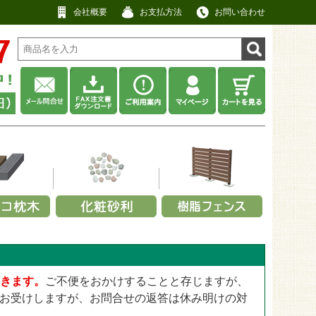
会社概要
お支払方法
お問い合わせ
材から選ぶ
利用シーンから選ぶ
耐用年数から選ぶ
厚みから選ぶ
工用途から選ぶ
厚みから選ぶ
ネル
畑・庭先
その他
No data
アクセントポール
0.3～0.4mm
景観用
13mm
ット
・緑
・キャップ
事務所・商店
約5年以上
防草・防犯砂利
スクリーンフェンス
0.5～0.64mm
頂きます。
ご不便をおかけすることと存じますが、
屋上用
25mm
ット
ックス
定部品
寺院・神社
約10年以上
瓦チップ
【無料】パネルサンプル
0.8～2.0mm
お受けしますが、お問合せの返答は休み明けの対
公園・遊具広場用
28mm
工場・建設業
ウッドチップ
2.5～4.0mm