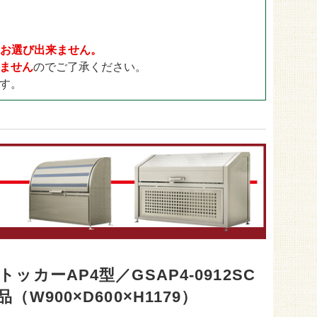
ドックラン用
30mm
ゴルフ用
35mm
目地用
40mm
日をお選び出来ません。
ません
のでご了承ください。
す。
ッカーAP4型／GSAP4-0912SC
（W900×D600×H1179）