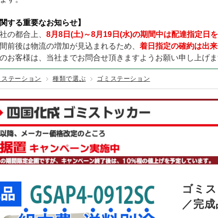
TURF／レギュラータイプ
テックス125BB
000×幅200×厚み140mm (黒色)
その他カラー
固定資材
GREEN LIFE
テラダ
赤・ピンク
URF／くつろぎタイプ
関する重要なお知らせ】
100EX
000×幅200×厚み140mm (茶色)
カンエツ
ダイケン
URF／カールタイプ
社の都合上、
8月8日(土)～8月19日(水)の期間中は配達指定
150
000×幅200×厚み140mm (ナチュラル)
ワクイ
イナバ製作所
間前後は物流の増加が見込まれるため、
着日指定の確約は出来
200
,000×幅200×厚み140mm (中古風／オーク)
メタルテック
のお客様は、当社までお問合せ頂きますようお願い申し上げま
250
ミステーション
種類で選ぶ
ゴミステーション
ゴミスト
／完成品