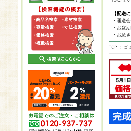
CLOVER 
ステンレス
25～29袋
プラン
長さ2,
CLOVER T
FRP
【配送に
30～60袋
KOMA
長さ2,
CLOVER T
・運送会
スチール
KOMA
長さ2,
・お盆期
KOMA
長さ2
・お急ぎ
KOMA
TOP
ゴ