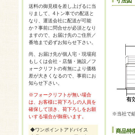
寸法図
送料の御見積を差し上げるに当
りまして、4トン車での配送と
なり、運送会社に配送が可能
か？事前に問合せが必須となり
ますので、お届け先のご住所／
番地まで必ずお知らせ下さい。
尚、お届け先が個人宅・現場宛
もしくは会社・店舗・施設／フ
ォークリフトの有無により価格
差が大きくなるので、事前にお
知らせ下さい。
※フォークリフトが無い場合
は、お客様に荷下ろしの人員を
確保して頂き、荷下ろしをお願
※当社で
いする場合が御座います。
◆ワンポイントアドバイス
商品特