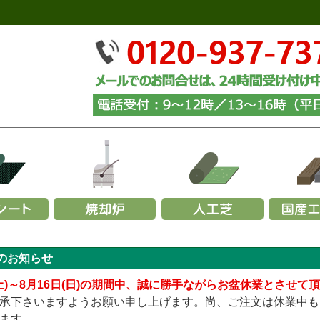
ーズから選ぶ
リーズから選ぶ
幅で選ぶ
材質で選ぶ
メーカーで選ぶ
用途から選ぶ
施工用途から選ぶ
部
ら選ぶ
施
のお知らせ
350G
000×幅200×厚み70mm (黒色)
玉石
～1,200mm
火山岩製
緑化マルチフェルトエバー
砂利
カイスイマレン
家庭用ごみ焼却炉
山崎産業
砕石
お試し施工セット
パ
URF／あそびタイプ
メモリーターフ／25ｍｍ
240G
000×幅200×厚み70mm (茶色)
黒
1,200～1,500mm
ステンレス製
緑化マルチフェルトVer.5
グレー
セキスイ
青・緑
業務用ごみ焼却炉
ヨドコウ
砂利下・人工芝施工セ
グレー
青
柱
(土)～8月16日(日)の期間中、誠に勝手ながらお盆休業とさせて
TURF／プレミアムタイプ
メモリーターフ／AIR
136G
000×幅200×厚み70mm (ナチュラル)
白
1,500～1,800mm
アルマ加工製
緑化マルチフェルトVer.600
白
リッチェル
ミックス
簡易式ごみ焼却炉
四国化成
むき出し(暴露)施工セ
白
ミ
固
承下さいますようお願い申し上げます。尚、ご注文は休業中も
URF／Wタイプ
メモリーターフ／スクエア（ジョイント式）
テックス240BB
,000×幅200×厚み70mm (中古風／オーク)
ミックス
1,800mm～
アルマ加工＋耐火レンガ製
緑化ニードルマルチ
黄・茶
三協アルミ
エコ環境プロジェクト
傾斜地(畦畔・法面)施工
黄・茶
ます。