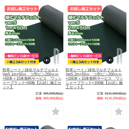
防草シート／緑化マルチフェルト
防草シート／緑化マルチフェルト
Ver5 1m×50ｍ コ型ピン200ｍｍ
Ver5 2m×50ｍ コ型ピン200ｍｍ
×50本＋10本無料サービス ワッシ
×100本＋10本無料サービス ワッ
ャーブラック×50枚【お試し施工セ
シャーブラック×100枚【お試し施
ット】
工セット】
定価:
¥65,808
(税込)
定価:
¥131,065
(税込)
価格:
¥59,400
(税込)
価格:
¥118,250
(税込)