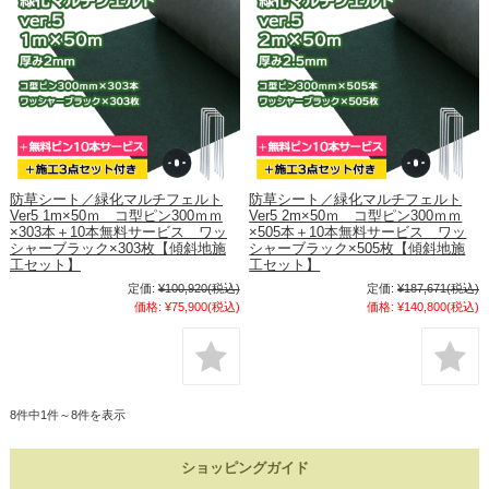
防草シート／緑化マルチフェルト
防草シート／緑化マルチフェルト
Ver5 1m×50ｍ コ型ピン300ｍｍ
Ver5 2m×50ｍ コ型ピン300ｍｍ
×303本＋10本無料サービス ワッ
×505本＋10本無料サービス ワッ
シャーブラック×303枚【傾斜地施
シャーブラック×505枚【傾斜地施
工セット】
工セット】
定価:
¥100,920
(税込)
定価:
¥187,671
(税込)
価格:
¥75,900
(税込)
価格:
¥140,800
(税込)
8件中1件～8件を表示
ショッピングガイド