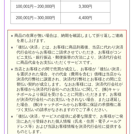
100,001円～200,000円
3,300円
200,001円～300,000円
4,400円
商品の在庫が無い場合は、納期を確認しまして折り返しご連絡
を差し上げます。
「後払い決済」とは、お客様に商品到着後、当店に代わり決済
代行会社からお客様にご請求させていただき、お客様がコン
ビニ支払・銀行振込・郵便振替の方法により、決済代行会社
に商品代金をお支払いただくサービスです。
当店とお客様との間で売買が成立し、お客様が「後払い決済」
を選択された場合、その代金（費用を含む）債権は当店から
決済代行弊社に譲渡され、決済代行弊社とお客様との間に立
替払い契約が成立します。 なおお客様には、決済代行会社が
お客様から決済代行会社へのお支払いに関して、(株)キャッ
チボールより保証を受けることに同意いただきます。お客様
が決済代行会社へのお支払いをされない場合、または遅延し
た場合、 (株)キャッチボールからお客様に保証の求償権に基
づく支払いの請求がなされますのでご了承ください。
「後払い決済」サービスの提供に必要な限度で、お客様がご発
注にあたり登録された個人情報（氏名・住所・電子メールア
ドレス等）および当該お客様情報を決済代行会社に提供する
ものとします。