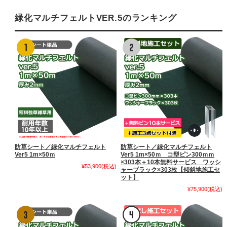
緑化マルチフェルトVER.5のランキング
防草シート／緑化マルチフェルト
防草シート／緑化マルチフェルト
Ver5 1m×50ｍ
Ver5 1m×50ｍ コ型ピン300ｍｍ
×303本＋10本無料サービス ワッシ
¥53,900
(税込)
ャーブラック×303枚【傾斜地施工セ
ット】
¥75,900
(税込)