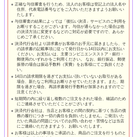
正確な与信審査を行うため、法人のお客様は登記上の法人名や
住所、代表電話番号などをご入力いただきますようお願いい
たします。
与信審査の結果によっては「後払い決済」サービスのご利用を
お断りすることがございます。与信が通らなかった場合は他
の決済方法に変更するなどのご対応が必要ですので、あらか
じめご了承ください。
決済代行会社より請求書がお客様のお手元に届きましたら、そ
の請求書の記載事項に従って発行日から14日以内にお支払い
ください。お支払いは、主要コンビニエンスストア・銀行・
郵便局のいずれかをご利用ください。 なお、銀行振込、郵便
振替の場合は振込手数料（実費）をお客様にてご負担くださ
い。
14日の請求期限を過ぎてお支払い頂いていないお取引がある
場合、新たなご利用はお断りさせていただきます。また、期
限を過ぎた場合、再請求書発行手数料が加算されますのでご
注意ください。
短期間の内に繰り返し複数のご注文をされた場合、確認のため
にご連絡させていただくことがございます。
決済代行会社は、当店とお客様との間の契約に基づく当店の債
務の履行につき一切の責任を負担いたしません。ご発注いた
だいた商品の問題についてのお問い合わせ・苦情などは当店
にご連絡いただきますよう、お願いいたします。
お客様は以上の事項をご承諾の上、商品のご注文を行うものと