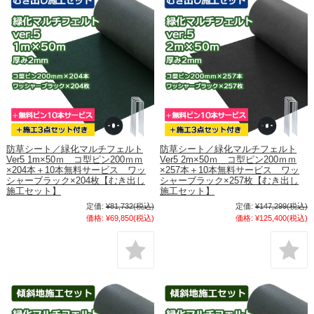
防草シート／緑化マルチフェルト
防草シート／緑化マルチフェルト
Ver5 1m×50ｍ コ型ピン200ｍｍ
Ver5 2m×50ｍ コ型ピン200ｍｍ
×204本＋10本無料サービス ワッ
×257本＋10本無料サービス ワッ
シャーブラック×204枚【むき出し
シャーブラック×257枚【むき出し
施工セット】
施工セット】
定価:
¥81,732
(税込)
定価:
¥147,299
(税込)
価格:
¥69,850
(税込)
価格:
¥125,400
(税込)