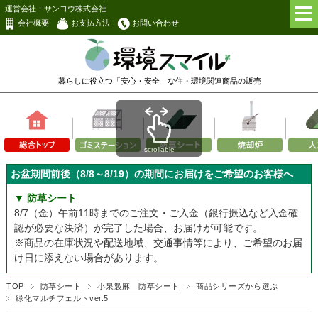
運営会社：サンヨウ株式会社
会社概要
お支払方法
お問い合わせ
暮らしに役立つ「安心・安全」な
住・環境関連商品の販売
scrollable
お盆期間前後（8/8～8/19）の期間にお届けをご希望のお客様へ
▼ 防草シート
8/7（金）午前11時までのご注文・ご入金（銀行振込など入金確
認が必要な決済）が完了した場合、お届けが可能です。
※商品の在庫状況や配送地域、交通事情等により、ご希望のお届
け日に添えない場合があります。
TOP
防草シート
小泉製麻 防草シート
商品シリーズから選ぶ
緑化マルチフェルトver.5