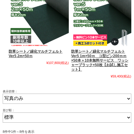
防草シート／緑化マルチフェルト
防草シート／緑化マルチフェルト
Ver5 2m×50ｍ
Ver5 1m×50ｍ コ型ピン200ｍｍ
×50本＋10本無料サービス ワッシ
¥107,800
(税込)
ャーブラック×50枚【お試し施工セ
ット】
¥59,400
(税込)
表示切替：
並び順：
8件中1件～8件を表示