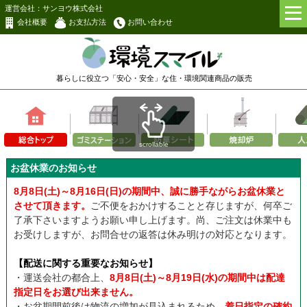
運営会社：サンヨウ株式会社
会社概要
お支払方法
お問い合わせ
暮らしに役立つ「安心・安全」な
住・環境関連商品の販売
scrollable
お盆休業のお知らせ
8月8日(土)～8月16日(日)の期間中、誠に勝手ながらお盆休業と
させて頂きます。
ご不便をおかけすることと存じますが、何卒ご
了承下さいますようお願い申し上げます。尚、ご注文は休業中も
お受けしますが、お問合せの返答は休み明けの対応となります。
【配送に関する重要なお知らせ】
・運送会社の都合上、
8月8日(土)～8月19日(水)の期間中は配達
指定日をお選び出来ません。
・お盆期間前後は物流の増加が見込まれるため、
着日指定の確約