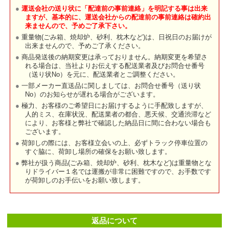
運送会社の送り状に「配達前の事前連絡」を明記する事は出来
ますが、基本的に、運送会社からの配達前の事前連絡は確約出
来ませんので、予めご了承下さい。
重量物(ごみ箱、焼却炉、砂利、枕木など)は、日祝日のお届けが
出来ませんので、予めご了承ください。
商品発送後の納期変更は承っておりません。納期変更を希望さ
れる場合は、当社よりお伝えする配送業者及びお問合せ番号
（送り状No）を元に、配送業者とご調整ください。
一部メーカー直送品に関しましては、お問合せ番号（送り状
No）のお知らせが遅れる場合がございます。
極力、お客様のご希望日にお届けするように手配致しますが、
人的ミス、在庫状況、配送業者の都合、悪天候、交通渋滞など
により、お客様と弊社で確認した納品日に間に合わない場合も
ございます。
荷卸しの際には、お客様立会いの上、必ずトラック停車位置の
すぐ脇に、荷卸し場所の確保をお願い致します。
弊社が扱う商品(ごみ箱、焼却炉、砂利、枕木など)は重量物とな
りドライバー１名では運搬が非常に困難ですので、お手数です
が荷卸しのお手伝いをお願い致します。
返品について