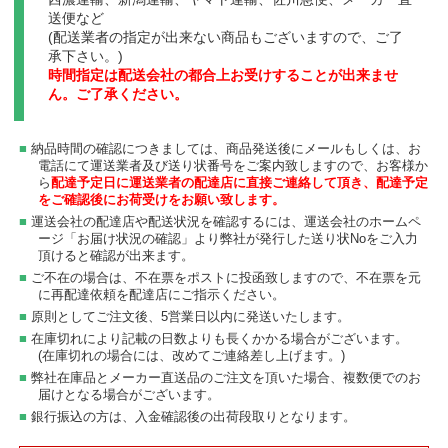
送便など
(配送業者の指定が出来ない商品もございますので、ご了
承下さい。)
時間指定は配送会社の都合上お受けすることが出来ませ
ん。ご了承ください。
納品時間の確認につきましては、商品発送後にメールもしくは、お
電話にて運送業者及び送り状番号をご案内致しますので、お客様か
ら
配達予定日に運送業者の配達店に直接ご連絡して頂き、配達予定
をご確認後にお荷受けをお願い致します。
運送会社の配達店や配送状況を確認するには、運送会社のホームペ
ージ「お届け状況の確認」より弊社が発行した送り状Noをご入力
頂けると確認が出来ます。
ご不在の場合は、不在票をポストに投函致しますので、不在票を元
に再配達依頼を配達店にご指示ください。
原則としてご注文後、5営業日以内に発送いたします。
在庫切れにより記載の日数よりも長くかかる場合がございます。
(在庫切れの場合には、改めてご連絡差し上げます。)
弊社在庫品とメーカー直送品のご注文を頂いた場合、複数便でのお
届けとなる場合がございます。
銀行振込の方は、入金確認後の出荷段取りとなります。