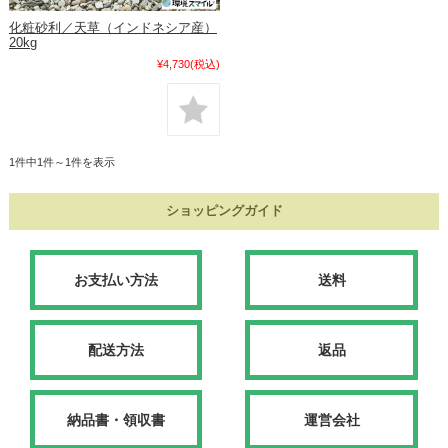
化粧砂利／天草（インドネシア産）
20kg
¥4,730
(税込)
1件中1件～1件を表示
ショッピングガイド
お支払い方法
送料
配送方法
返品
納品書・領収書
運営会社