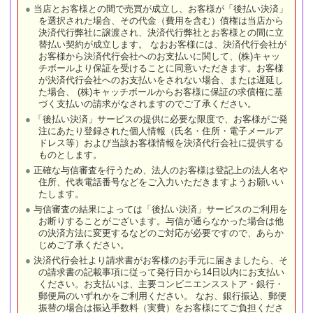
当店とお客様との間で売買が成立し、お客様が「後払い決済」
を選択された場合、その代金（費用を含む）債権は当店から
決済代行弊社に譲渡され、決済代行弊社とお客様との間に立
替払い契約が成立します。 なおお客様には、決済代行会社が
お客様から決済代行会社へのお支払いに関して、(株)キャッ
チボールより保証を受けることに同意いただきます。お客様
が決済代行会社へのお支払いをされない場合、または遅延し
た場合、 (株)キャッチボールからお客様に保証の求償権に基
づく支払いの請求がなされますのでご了承ください。
「後払い決済」サービスの提供に必要な限度で、お客様がご発
注にあたり登録された個人情報（氏名・住所・電子メールア
ドレス等）および当該お客様情報を決済代行会社に提供する
ものとします。
正確な与信審査を行うため、法人のお客様は登記上の法人名や
住所、代表電話番号などをご入力いただきますようお願いい
たします。
与信審査の結果によっては「後払い決済」サービスのご利用を
お断りすることがございます。与信が通らなかった場合は他
の決済方法に変更するなどのご対応が必要ですので、あらか
じめご了承ください。
決済代行会社より請求書がお客様のお手元に届きましたら、そ
の請求書の記載事項に従って発行日から14日以内にお支払い
ください。お支払いは、主要コンビニエンスストア・銀行・
郵便局のいずれかをご利用ください。 なお、銀行振込、郵便
振替の場合は振込手数料（実費）をお客様にてご負担くださ