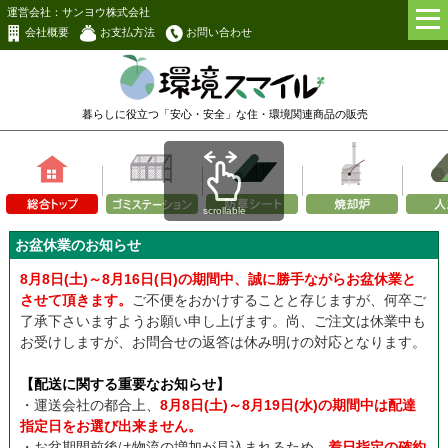
運営会社：サンヨウ株式会社
会社概要
お支払方法
お問い合わせ
暮らしに役立つ「安心・安全」な
住・環境関連商品の販売
scrollable
お盆休業のお知らせ
8月8日(土)～8月16日(日)の期間中、誠に勝手ながらお盆休業と
させて頂きます。
ご不便をおかけすることと存じますが、何卒ご
了承下さいますようお願い申し上げます。尚、ご注文は休業中も
お受けしますが、お問合せの返答は休み明けの対応となります。
【配送に関する重要なお知らせ】
・運送会社の都合上、
8月8日(土)～8月19日(水)の期間中は配達
指定日をお選び出来ません。
・お盆期間前後は物流の増加が見込まれるため、
着日指定の確約