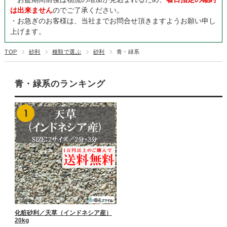
は出来ません
のでご了承ください。
・お急ぎのお客様は、当社までお問合せ頂きますようお願い申し
上げます。
TOP
砂利
種類で選ぶ
砂利
青・緑系
青・緑系のランキング
化粧砂利／天草（インドネシア産）
20kg