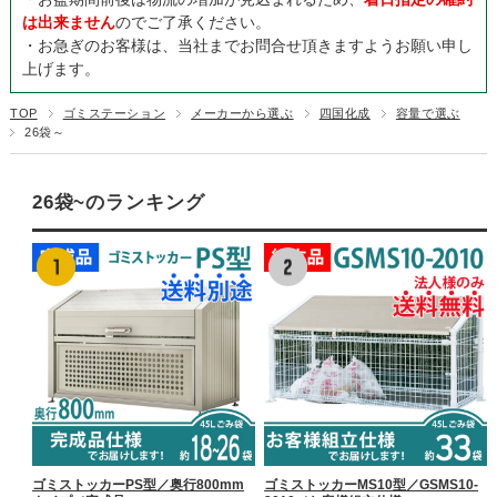
は出来ません
のでご了承ください。
・お急ぎのお客様は、当社までお問合せ頂きますようお願い申し
上げます。
TOP
ゴミステーション
メーカーから選ぶ
四国化成
容量で選ぶ
26袋～
26袋~のランキング
ゴミストッカーPS型／奥行800mm
ゴミストッカーMS10型／GSMS10-