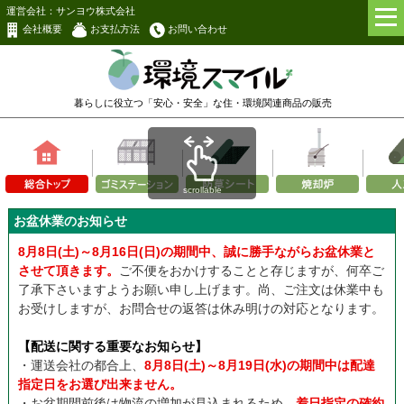
運営会社：サンヨウ株式会社
会社概要
お支払方法
お問い合わせ
暮らしに役立つ「安心・安全」な
住・環境関連商品の販売
scrollable
お盆休業のお知らせ
8月8日(土)～8月16日(日)の期間中、誠に勝手ながらお盆休業と
させて頂きます。
ご不便をおかけすることと存じますが、何卒ご
了承下さいますようお願い申し上げます。尚、ご注文は休業中も
お受けしますが、お問合せの返答は休み明けの対応となります。
【配送に関する重要なお知らせ】
・運送会社の都合上、
8月8日(土)～8月19日(水)の期間中は配達
指定日をお選び出来ません。
・お盆期間前後は物流の増加が見込まれるため、
着日指定の確約