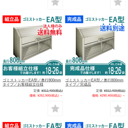
ゴミストッカーEA型／奥行800mm
ゴミストッカーEA型／奥行800mm
タイプ／お客様組立仕様
タイプ／完成品
定価:
¥312,400
(税込)
定価:
¥312,400
(税込)
価格:
¥262,900
(税込)
～
価格:
¥290,400
(税込)
～