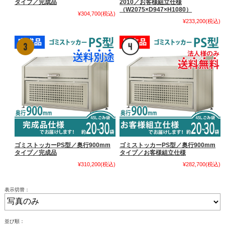
タイプ／完成品
2010／お客様組立仕様
（W2075×D947×H1080）
¥304,700
(税込)
¥233,200
(税込)
ゴミストッカーPS型／奥行900mm
ゴミストッカーPS型／奥行900mm
タイプ／完成品
タイプ／お客様組立仕様
¥310,200
(税込)
¥282,700
(税込)
表示切替：
並び順：