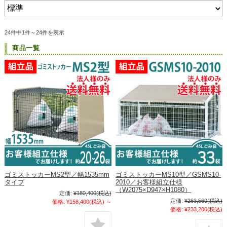
24件中1件～24件を表示
商品一覧
ゴミストッカーMS2型／幅1535mm
ゴミストッカーMS10型／GSMS10-
タイプ
2010／お客様組立仕様
（W2075×D947×H1080）
定価:
¥180,400
(税込)
定価:
¥263,560
(税込)
価格:
¥158,400
(税込)
～
価格:
¥233,200
(税込)