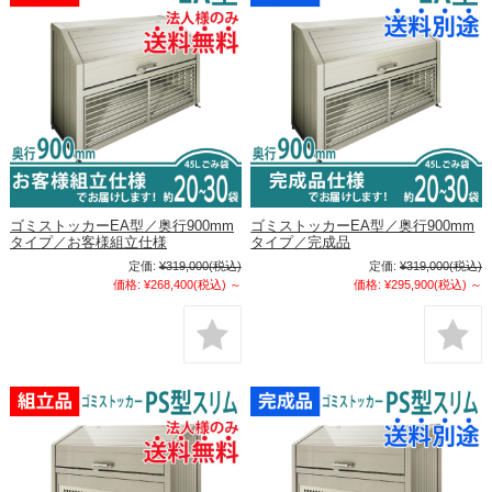
ゴミストッカーEA型／奥行900mm
ゴミストッカーEA型／奥行900mm
タイプ／お客様組立仕様
タイプ／完成品
定価:
¥319,000
(税込)
定価:
¥319,000
(税込)
価格:
¥268,400
(税込)
～
価格:
¥295,900
(税込)
～