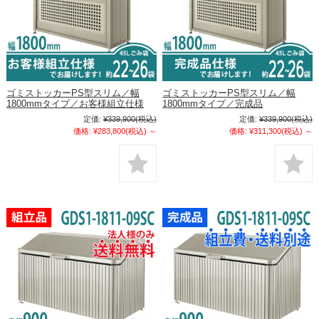
ゴミストッカーPS型スリム／幅
ゴミストッカーPS型スリム／幅
1800mmタイプ／お客様組立仕様
1800mmタイプ／完成品
定価:
¥339,900
(税込)
定価:
¥339,900
(税込)
価格:
¥283,800
(税込)
～
価格:
¥311,300
(税込)
～