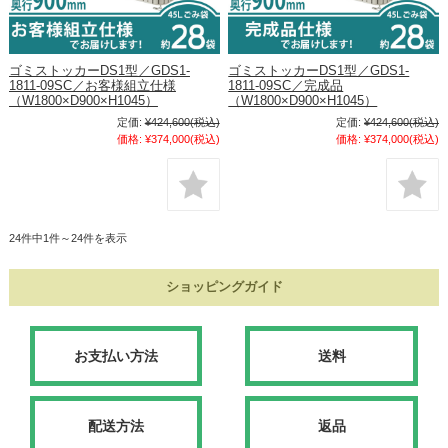
ゴミストッカーDS1型／GDS1-
ゴミストッカーDS1型／GDS1-
1811-09SC／お客様組立仕様
1811-09SC／完成品
（W1800×D900×H1045）
（W1800×D900×H1045）
定価:
¥424,600
(税込)
定価:
¥424,600
(税込)
価格:
¥374,000
(税込)
価格:
¥374,000
(税込)
24件中1件～24件を表示
ショッピングガイド
お支払い方法
送料
配送方法
返品