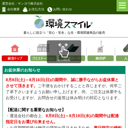
運営会社：サンヨウ株式会社
会社概要
お支払方法
お問い合わせ
暮らしに役立つ「安心・安全」な
住・環境関連商品の販売
scrollable
お盆休業のお知らせ
8月8日(土)～8月16日(日)の期間中、誠に勝手ながらお盆休業と
させて頂きます。
ご不便をおかけすることと存じますが、何卒ご
了承下さいますようお願い申し上げます。尚、ご注文は休業中も
お受けしますが、お問合せの返答は休み明けの対応となります。
【配送に関する重要なお知らせ】
・運送会社の都合上、
8月8日(土)～8月19日(水)の期間中は配達
指定日をお選び出来ません。
・お盆期間前後は物流の増加が見込まれるため、
着日指定の確約