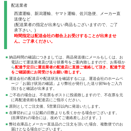
配送業者
西濃運輸、新潟運輸、ヤマト運輸、佐川急便、メーカー直
送便など
(配送業者の指定が出来ない商品もございますので、ご了
承下さい。)
時間指定は配送会社の都合上お受けすることが出来ませ
ん。ご了承ください。
納品時間の確認につきましては、商品発送後にメールもしくは、お
電話にて運送業者及び送り状番号をご案内致しますので、お客様か
ら
配達予定日に運送業者の配達店に直接ご連絡して頂き、配達予定
をご確認後にお荷受けをお願い致します。
運送会社の配達店や配送状況を確認するには、運送会社のホームペ
ージ「お届け状況の確認」より弊社が発行した送り状Noをご入力
頂けると確認が出来ます。
ご不在の場合は、不在票をポストに投函致しますので、不在票を元
に再配達依頼を配達店にご指示ください。
原則としてご注文後、5営業日以内に発送いたします。
在庫切れにより記載の日数よりも長くかかる場合がございます。
(在庫切れの場合には、改めてご連絡差し上げます。)
弊社在庫品とメーカー直送品のご注文を頂いた場合、複数便でのお
届けとなる場合がございます。