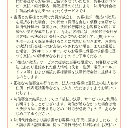
代行会社からお客様にご請求させていただき、お客様がコン
ビニ支払・銀行振込・郵便振替の方法により、決済代行会社
に商品代金をお支払いただくサービスです。
当店とお客様との間で売買が成立し、お客様が「後払い決済」
を選択された場合、その代金（費用を含む）債権は当店から
決済代行弊社に譲渡され、決済代行弊社とお客様との間に立
替払い契約が成立します。 なおお客様には、決済代行会社が
お客様から決済代行会社へのお支払いに関して、(株)キャッ
チボールより保証を受けることに同意いただきます。お客様
が決済代行会社へのお支払いをされない場合、または遅延し
た場合、 (株)キャッチボールからお客様に保証の求償権に基
づく支払いの請求がなされますのでご了承ください。
「後払い決済」サービスの提供に必要な限度で、お客様がご発
注にあたり登録された個人情報（氏名・住所・電子メールア
ドレス等）および当該お客様情報を決済代行会社に提供する
ものとします。
正確な与信審査を行うため、法人のお客様は登記上の法人名や
住所、代表電話番号などをご入力いただきますようお願いい
たします。
与信審査の結果によっては「後払い決済」サービスのご利用を
お断りすることがございます。与信が通らなかった場合は他
の決済方法に変更するなどのご対応が必要ですので、あらか
じめご了承ください。
決済代行会社より請求書がお客様のお手元に届きましたら、そ
の請求書の記載事項に従って発行日から14日以内にお支払い