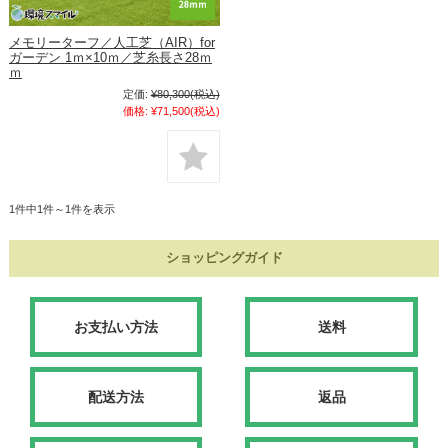
メモリーターフ／人工芝（AIR）for
ガーデン 1ｍ×10ｍ／芝糸長さ28ｍ
ｍ
定価:
¥80,300
(税込)
価格:
¥71,500
(税込)
1件中1件～1件を表示
ショッピングガイド
お支払い方法
送料
配送方法
返品