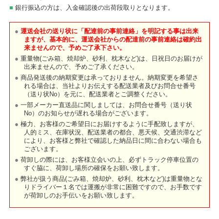
銀行振込の方は、入金確認後の出荷段取りとなります。
運送会社の送り状に「配達前の事前連絡」を明記する事は出来
ますが、基本的に、運送会社からの配達前の事前連絡は確約出
来ませんので、予めご了承下さい。
重量物(ごみ箱、焼却炉、砂利、枕木など)は、日祝日のお届けが
出来ませんので、予めご了承ください。
商品発送後の納期変更は承っておりません。納期変更を希望さ
れる場合は、当社よりお伝えする配送業者及びお問合せ番号
（送り状No）を元に、配送業者とご調整ください。
一部メーカー直送品に関しましては、お問合せ番号（送り状
No）のお知らせが遅れる場合がございます。
極力、お客様のご希望日にお届けするように手配致しますが、
人的ミス、在庫状況、配送業者の都合、悪天候、交通渋滞など
により、お客様と弊社で確認した納品日に間に合わない場合も
ございます。
荷卸しの際には、お客様立会いの上、必ずトラック停車位置の
すぐ脇に、荷卸し場所の確保をお願い致します。
弊社が扱う商品(ごみ箱、焼却炉、砂利、枕木など)は重量物とな
りドライバー１名では運搬が非常に困難ですので、お手数です
が荷卸しのお手伝いをお願い致します。