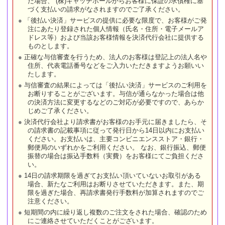
た場合、 (株)キャッチボールからお客様に保証の求償権に基
づく支払いの請求がなされますのでご了承ください。
「後払い決済」サービスの提供に必要な限度で、お客様がご発
注にあたり登録された個人情報（氏名・住所・電子メールア
ドレス等）および当該お客様情報を決済代行会社に提供する
ものとします。
正確な与信審査を行うため、法人のお客様は登記上の法人名や
住所、代表電話番号などをご入力いただきますようお願いい
たします。
与信審査の結果によっては「後払い決済」サービスのご利用を
お断りすることがございます。与信が通らなかった場合は他
の決済方法に変更するなどのご対応が必要ですので、あらか
じめご了承ください。
決済代行会社より請求書がお客様のお手元に届きましたら、そ
の請求書の記載事項に従って発行日から14日以内にお支払い
ください。お支払いは、主要コンビニエンスストア・銀行・
郵便局のいずれかをご利用ください。 なお、銀行振込、郵便
振替の場合は振込手数料（実費）をお客様にてご負担くださ
い。
14日の請求期限を過ぎてお支払い頂いていないお取引がある
場合、新たなご利用はお断りさせていただきます。また、期
限を過ぎた場合、再請求書発行手数料が加算されますのでご
注意ください。
短期間の内に繰り返し複数のご注文をされた場合、確認のため
にご連絡させていただくことがございます。