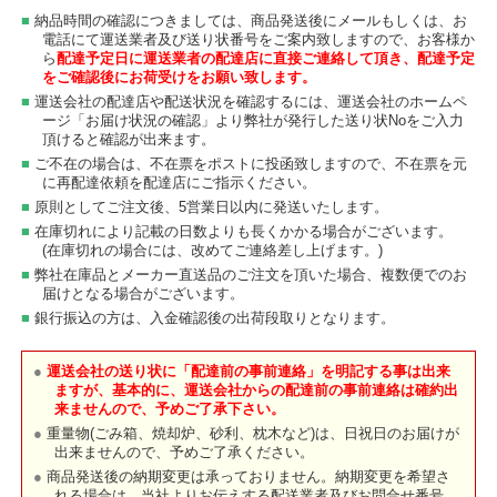
納品時間の確認につきましては、商品発送後にメールもしくは、お
電話にて運送業者及び送り状番号をご案内致しますので、お客様か
ら
配達予定日に運送業者の配達店に直接ご連絡して頂き、配達予定
をご確認後にお荷受けをお願い致します。
運送会社の配達店や配送状況を確認するには、運送会社のホームペ
ージ「お届け状況の確認」より弊社が発行した送り状Noをご入力
頂けると確認が出来ます。
ご不在の場合は、不在票をポストに投函致しますので、不在票を元
に再配達依頼を配達店にご指示ください。
原則としてご注文後、5営業日以内に発送いたします。
在庫切れにより記載の日数よりも長くかかる場合がございます。
(在庫切れの場合には、改めてご連絡差し上げます。)
弊社在庫品とメーカー直送品のご注文を頂いた場合、複数便でのお
届けとなる場合がございます。
銀行振込の方は、入金確認後の出荷段取りとなります。
運送会社の送り状に「配達前の事前連絡」を明記する事は出来
ますが、基本的に、運送会社からの配達前の事前連絡は確約出
来ませんので、予めご了承下さい。
重量物(ごみ箱、焼却炉、砂利、枕木など)は、日祝日のお届けが
出来ませんので、予めご了承ください。
商品発送後の納期変更は承っておりません。納期変更を希望さ
れる場合は、当社よりお伝えする配送業者及びお問合せ番号