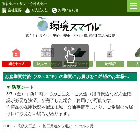
運営会社：サンヨウ株式会社
会社概要
お支払方法
お問い合わせ
暮らしに役立つ「安心・安全」な
住・環境関連商品の販売
scrollable
お盆期間前後（8/8～8/19）の期間にお届けをご希望のお客様へ
▼ 防草シート
8/7（金）午前11時までのご注文・ご入金（銀行振込など入金確
認が必要な決済）が完了した場合、お届けが可能です。
※商品の在庫状況や配送地域、交通事情等により、ご希望のお届
け日に添えない場合があります。
TOP
高級人工芝
施工用途から選ぶ
ゴルフ用