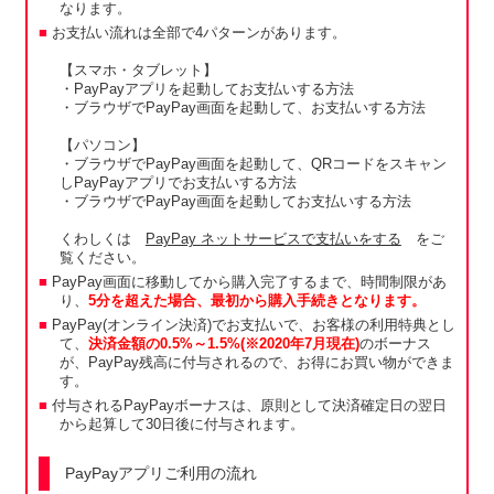
なります。
お支払い流れは全部で4パターンがあります。
【スマホ・タブレット】
・PayPayアプリを起動してお支払いする方法
・ブラウザでPayPay画面を起動して、お支払いする方法
【パソコン】
・ブラウザでPayPay画面を起動して、QRコードをスキャン
しPayPayアプリでお支払いする方法
・ブラウザでPayPay画面を起動してお支払いする方法
くわしくは
PayPay ネットサービスで支払いをする
をご
覧ください。
PayPay画面に移動してから購入完了するまで、時間制限があ
り、
5分を超えた場合、最初から購入手続きとなります。
PayPay(オンライン決済)でお支払いで、お客様の利用特典とし
て、
決済金額の0.5%～1.5%(※2020年7月現在)
のボーナス
が、PayPay残高に付与されるので、お得にお買い物ができま
す。
付与されるPayPayボーナスは、原則として決済確定日の翌日
から起算して30日後に付与されます。
PayPayアプリご利用の流れ