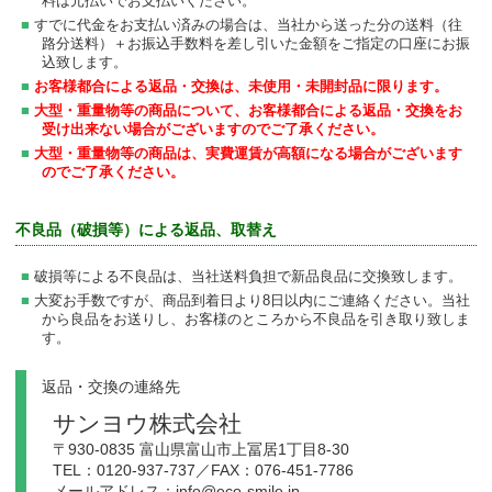
料は元払いでお支払いください。
すでに代金をお支払い済みの場合は、当社から送った分の送料（往
路分送料）＋お振込手数料を差し引いた金額をご指定の口座にお振
込致します。
お客様都合による返品・交換は、未使用・未開封品に限ります。
大型・重量物等の商品について、お客様都合による返品・交換をお
受け出来ない場合がございますのでご了承ください。
大型・重量物等の商品は、実費運賃が高額になる場合がございます
のでご了承ください。
不良品（破損等）による返品、取替え
破損等による不良品は、当社送料負担で新品良品に交換致します。
大変お手数ですが、商品到着日より8日以内にご連絡ください。当社
から良品をお送りし、お客様のところから不良品を引き取り致しま
す。
返品・交換の連絡先
サンヨウ株式会社
〒930-0835 富山県富山市上冨居1丁目8-30
TEL：0120-937-737／FAX：076-451-7786
メールアドレス：info@eco-smile.jp