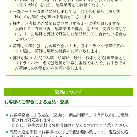
（送り状No）を元に、配送業者とご調整ください。
一部メーカー直送品に関しましては、お問合せ番号（送り状
No）のお知らせが遅れる場合がございます。
極力、お客様のご希望日にお届けするように手配致しますが、
人的ミス、在庫状況、配送業者の都合、悪天候、交通渋滞など
により、お客様と弊社で確認した納品日に間に合わない場合も
ございます。
荷卸しの際には、お客様立会いの上、必ずトラック停車位置の
すぐ脇に、荷卸し場所の確保をお願い致します。
弊社が扱う商品(ごみ箱、焼却炉、砂利、枕木など)は重量物とな
りドライバー１名では運搬が非常に困難ですので、お手数です
が荷卸しのお手伝いをお願い致します。
返品について
お客様のご都合による返品・交換
お客様都合による返品・交換は、商品到着日より８日以内にご連絡
頂ければ対応致します。
ただし、往復の送料はお客様負担となりますのでご了承ください。
商品の返送手配はお客様の方でご手配お願い致します。返送分の送