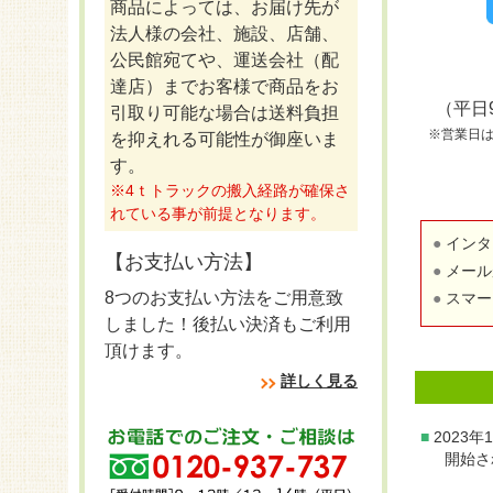
商品によっては、お届け先が
法人様の会社、施設、店舗、
公民館宛てや、運送会社（配
達店）までお客様で商品をお
（平日
引取り可能な場合は送料負担
※営業日
を抑えれる可能性が御座いま
す。
※4ｔトラックの搬入経路が確保さ
れている事が前提となります。
インタ
【お支払い方法】
メール
8つのお支払い方法をご用意致
スマー
しました！後払い決済もご利用
頂けます。
詳しく見る
2023
開始さ