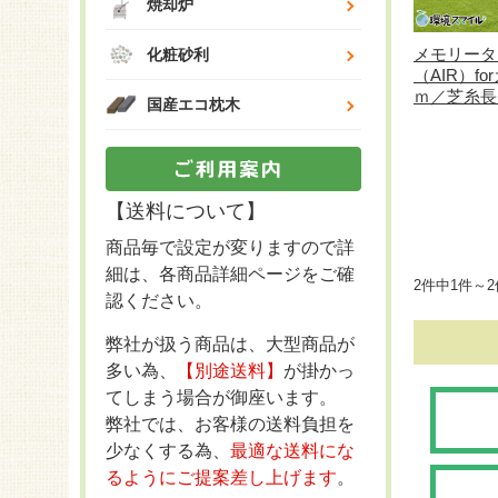
焼却炉
メモリータ
化粧砂利
（AIR）fo
ｍ／芝糸長
国産エコ枕木
【送料について】
商品毎で設定が変りますので詳
細は、各商品詳細ページをご確
2件中1件～
認ください。
弊社が扱う商品は、大型商品が
多い為、
【別途送料】
が掛かっ
てしまう場合が御座います。
弊社では、お客様の送料負担を
少なくする為、
最適な送料にな
るようにご提案差し上げます
。