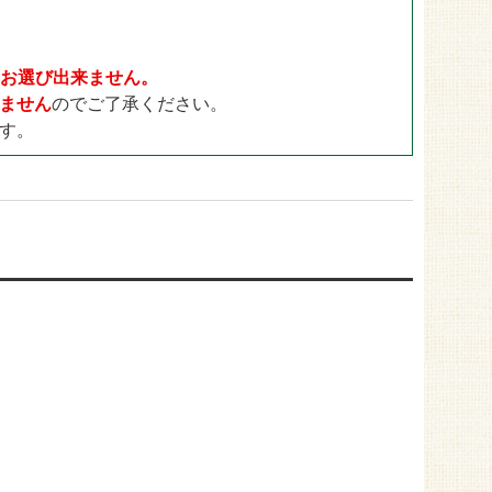
ドックラン用
30mm
ゴルフ用
35mm
目地用
40mm
日をお選び出来ません。
ません
のでご了承ください。
す。