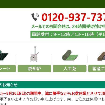
ーズから選ぶ
リーズから選ぶ
幅で選ぶ
材質で選ぶ
メーカーで選ぶ
用途から選ぶ
施工用途から選ぶ
部
ら選ぶ
施
のお知らせ
350G
000×幅200×厚み70mm (黒色)
玉石
～1,200mm
火山岩製
緑化マルチフェルトエバー
砂利
カイスイマレン
家庭用ごみ焼却炉
山崎産業
砕石
お試し施工セット
パ
URF／あそびタイプ
メモリーターフ／25ｍｍ
240G
000×幅200×厚み70mm (茶色)
黒
1,200～1,500mm
ステンレス製
緑化マルチフェルトVer.5
グレー
セキスイ
青・緑
業務用ごみ焼却炉
ヨドコウ
砂利下・人工芝施工セ
グレー
青
柱
(土)～8月16日(日)の期間中、誠に勝手ながらお盆休業とさせて
TURF／プレミアムタイプ
メモリーターフ／AIR
136G
000×幅200×厚み70mm (ナチュラル)
白
1,500～1,800mm
アルマ加工製
緑化マルチフェルトVer.600
白
リッチェル
ミックス
簡易式ごみ焼却炉
四国化成
むき出し(暴露)施工セ
白
ミ
固
承下さいますようお願い申し上げます。尚、ご注文は休業中も
URF／Wタイプ
メモリーターフ／スクエア（ジョイント式）
テックス240BB
,000×幅200×厚み70mm (中古風／オーク)
ミックス
1,800mm～
アルマ加工＋耐火レンガ製
緑化ニードルマルチ
黄・茶
三協アルミ
エコ環境プロジェクト
傾斜地(畦畔・法面)施工
黄・茶
ます。