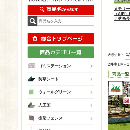
メモリー
（AIR）
／芝糸長
表示切替：
2件中1件～
ゴミステーション
商品一覧
防草シート
ウォールグリーン
人工芝
樹脂フェンス