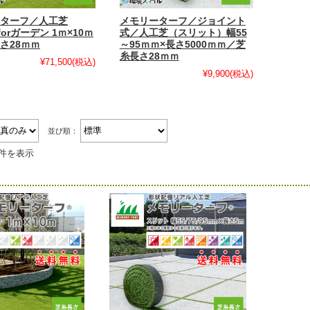
ターフ／人工芝
メモリーターフ／ジョイント
forガーデン 1ｍ×10ｍ
式／人工芝（スリット）幅55
さ28ｍｍ
～95ｍｍ×長さ5000ｍｍ／芝
糸長さ28ｍｍ
¥71,500
(税込)
¥9,900
(税込)
並び順：
2件を表示