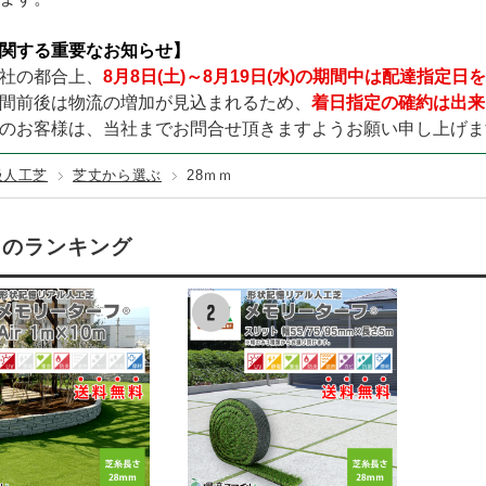
TURF／レギュラータイプ
テックス125BB
000×幅200×厚み140mm (黒色)
その他カラー
固定資材
GREEN LIFE
テラダ
赤・ピンク
URF／くつろぎタイプ
関する重要なお知らせ】
100EX
000×幅200×厚み140mm (茶色)
カンエツ
ダイケン
URF／カールタイプ
社の都合上、
8月8日(土)～8月19日(水)の期間中は配達指定
150
000×幅200×厚み140mm (ナチュラル)
ワクイ
イナバ製作所
間前後は物流の増加が見込まれるため、
着日指定の確約は出来
200
,000×幅200×厚み140mm (中古風／オーク)
メタルテック
のお客様は、当社までお問合せ頂きますようお願い申し上げま
250
級人工芝
芝丈から選ぶ
28ｍｍ
Mのランキング