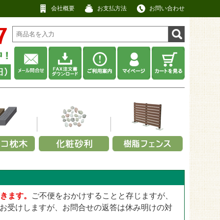
会社概要
お支払方法
お問い合わせ
材から選ぶ
利用シーンから選ぶ
耐用年数から選ぶ
厚みから選ぶ
工用途から選ぶ
厚みから選ぶ
ネル
畑・庭先
その他
No data
アクセントポール
0.3～0.4mm
景観用
13mm
ット
・緑
・キャップ
事務所・商店
約5年以上
防草・防犯砂利
スクリーンフェンス
0.5～0.64mm
頂きます。
ご不便をおかけすることと存じますが、
屋上用
25mm
ット
ックス
定部品
寺院・神社
約10年以上
瓦チップ
【無料】パネルサンプル
0.8～2.0mm
お受けしますが、お問合せの返答は休み明けの対
公園・遊具広場用
28mm
工場・建設業
ウッドチップ
2.5～4.0mm