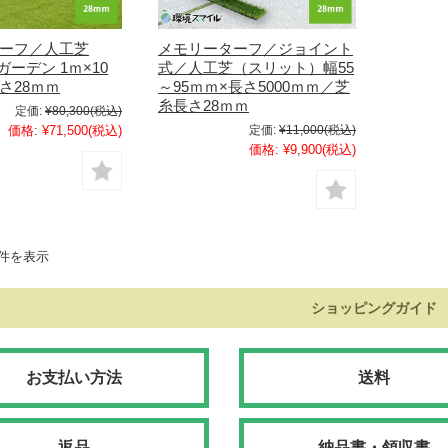
ーフ／人工芝
メモリーターフ／ジョイント
rガーデン 1ｍ×10
式／人工芝（スリット）幅55
さ28ｍｍ
～95ｍｍ×長さ5000ｍｍ／芝
糸長さ28ｍｍ
定価:
¥80,300
(税込)
価格:
¥71,500
(税込)
定価:
¥11,000
(税込)
価格:
¥9,900
(税込)
2件を表示
ショッピングガイド
お支払い方法
送料
返品
納品書・領収書