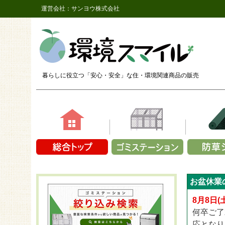
運営会社：サンヨウ株式会社
暮らしに役立つ「安心・安全」な
住・環境関連商品の販売
素材で選ぶ
容量で選ぶ
商品シリ
商品シ
商品シリーズか
お盆休業
鉄（メッシュ）
1～9袋
ザバーン
長さ2,
CLOVER T
プラスチック製
10～14袋
ザバーン
長さ2,
8月8日
CLOVER 
アルミ
15～19袋
ザバーン
長さ2,
何卒ご了
CLOVER T
折り畳み式
20～24袋
プラン
長さ2
応となり