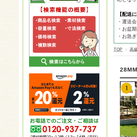
CLOVER 
ステンレス
25～29袋
プラン
長さ2,
CLOVER T
FRP
【配送に
30～60袋
KOMA
長さ2,
CLOVER T
・運送会
スチール
KOMA
長さ2,
・お盆期
KOMA
長さ2
・お急ぎ
KOMA
TOP
高
28M