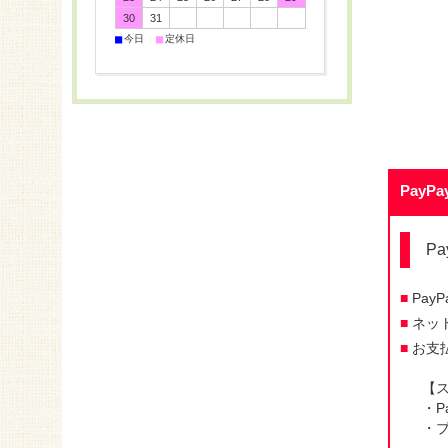
30
31
■
■
今日
定休日
PayPa
P
Pa
ネッ
お支
【
・P
・ブ