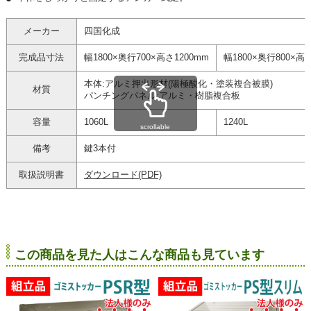
メーカー
四国化成
完成品寸法
幅1800×奥行700×高さ1200mm
幅1800×奥行800×高さ
本体:アルミ押出形材(陽極酸化・塗装複合被膜)
材質
パンチングパネル:アルミ・樹脂複合板
容量
1060L
1240L
scrollable
備考
鍵3本付
取扱説明書
ダウンロード(PDF)
この商品を見た人はこんな商品も見ています