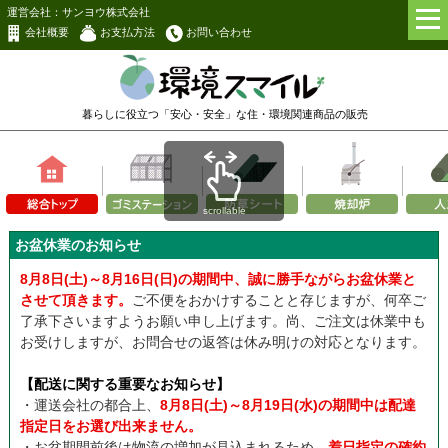
運営会社：サンヨウ株式会社
会社概要
お支払方法
お問い合わせ
暮らしに役立つ「安心・安全」な
住・環境関連商品の販売
scrollable
お盆休業のお知らせ
8月8日(土)～8月16日(日)の期間中、誠に勝手ながらお盆休業と
させて頂きます。
ご不便をおかけすることと存じますが、何卒ご
了承下さいますようお願い申し上げます。尚、ご注文は休業中も
お受けしますが、お問合せの返答は休み明けの対応となります。
【配送に関する重要なお知らせ】
・運送会社の都合上、
8月8日(土)～8月19日(水)の期間中は配達
指定日をお選び出来ません。
・お盆期間前後は物流の増加が見込まれるため、
着日指定の確約