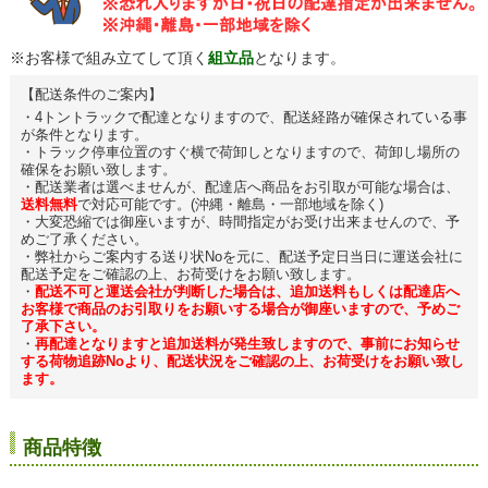
※お客様で組み立てして頂く
組立品
となります。
【配送条件のご案内】
・4トントラックで配達となりますので、配送経路が確保されている事
が条件となります。
・トラック停車位置のすぐ横で荷卸しとなりますので、荷卸し場所の
確保をお願い致します。
・配送業者は選べませんが、配達店へ商品をお引取が可能な場合は、
送料無料
で対応可能です。(沖縄・離島・一部地域を除く)
・大変恐縮では御座いますが、時間指定がお受け出来ませんので、予
めご了承ください。
・弊社からご案内する送り状Noを元に、配送予定日当日に運送会社に
配送予定をご確認の上、お荷受けをお願い致します。
・
配送不可と運送会社が判断した場合は、追加送料もしくは配達店へ
お客様で商品のお引取りをお願いする場合が御座いますので、予めご
了承下さい。
・
再配達となりますと追加送料が発生致しますので、事前にお知らせ
する荷物追跡Noより、配送状況をご確認の上、お荷受けをお願い致し
ます。
商品特徴