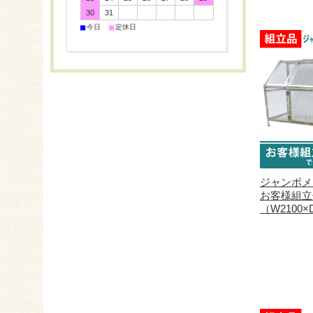
30
31
■
■
今日
定休日
ジャンボメッ
お客様組立
（W2100×