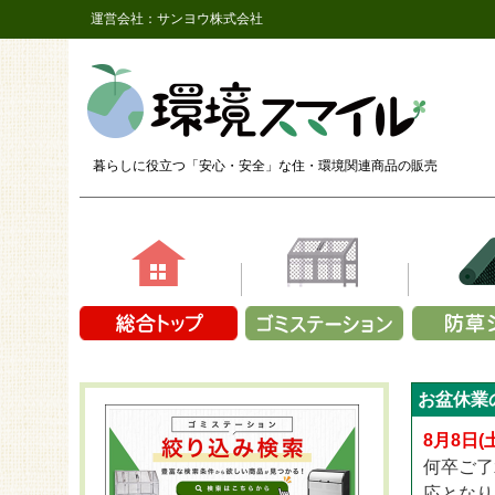
運営会社：サンヨウ株式会社
暮らしに役立つ「安心・安全」な
住・環境関連商品の販売
素材で選ぶ
容量で選ぶ
商品シリ
商品シ
商品シリーズか
お盆休業
鉄（メッシュ）
1～9袋
ザバーン
長さ2,
CLOVER T
プラスチック製
10～14袋
ザバーン
長さ2,
8月8日
CLOVER 
アルミ
15～19袋
ザバーン
長さ2,
何卒ご了
CLOVER T
折り畳み式
20～24袋
プラン
長さ2
応となり