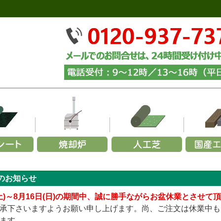
ーズから選ぶ
リーズから選ぶ
幅で選ぶ
材質で選ぶ
メーカーで選ぶ
用途から選ぶ
施工用途から選ぶ
部
ら選ぶ
施
のお知らせ
350G
000×幅200×厚み70mm (黒色)
玉石
～1,200mm
火山岩製
緑化マルチフェルトエバー
砂利
カイスイマレン
家庭用ごみ焼却炉
山崎産業
砕石
お試し施工セット
パ
URF／あそびタイプ
メモリーターフ／25ｍｍ
240G
000×幅200×厚み70mm (茶色)
黒
1,200～1,500mm
ステンレス製
緑化マルチフェルトVer.5
グレー
セキスイ
青・緑
業務用ごみ焼却炉
ヨドコウ
砂利下・人工芝施工セ
グレー
青
柱
(土)～8月16日(日)の期間中、誠に勝手ながらお盆休業とさせて
TURF／プレミアムタイプ
メモリーターフ／AIR
136G
000×幅200×厚み70mm (ナチュラル)
白
1,500～1,800mm
アルマ加工製
緑化マルチフェルトVer.600
白
リッチェル
ミックス
簡易式ごみ焼却炉
四国化成
むき出し(暴露)施工セ
白
ミ
固
承下さいますようお願い申し上げます。尚、ご注文は休業中も
URF／Wタイプ
メモリーターフ／スクエア（ジョイント式）
テックス240BB
,000×幅200×厚み70mm (中古風／オーク)
ミックス
1,800mm～
アルマ加工＋耐火レンガ製
緑化ニードルマルチ
黄・茶
三協アルミ
エコ環境プロジェクト
傾斜地(畦畔・法面)施工
黄・茶
ます。