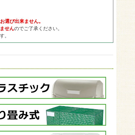
ドックラン用
30mm
ゴルフ用
35mm
目地用
40mm
日をお選び出来ません。
ません
のでご了承ください。
す。