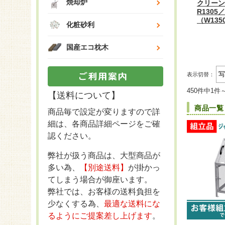
焼却炉
クリーン
R130
（W135
化粧砂利
国産エコ枕木
表示切替：
450件中1件
【送料について】
商品一覧
商品毎で設定が変りますので詳
細は、各商品詳細ページをご確
認ください。
弊社が扱う商品は、大型商品が
多い為、
【別途送料】
が掛かっ
てしまう場合が御座います。
弊社では、お客様の送料負担を
少なくする為、
最適な送料にな
るようにご提案差し上げます
。