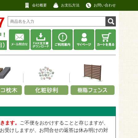
会社概要
お支払方法
お問い合わせ
材から選ぶ
利用シーンから選ぶ
耐用年数から選ぶ
厚みから選ぶ
工用途から選ぶ
厚みから選ぶ
ネル
畑・庭先
その他
No data
アクセントポール
0.3～0.4mm
景観用
13mm
ット
・緑
・キャップ
事務所・商店
約5年以上
防草・防犯砂利
スクリーンフェンス
0.5～0.64mm
頂きます。
ご不便をおかけすることと存じますが、
屋上用
25mm
ット
ックス
定部品
寺院・神社
約10年以上
瓦チップ
【無料】パネルサンプル
0.8～2.0mm
お受けしますが、お問合せの返答は休み明けの対
公園・遊具広場用
28mm
工場・建設業
ウッドチップ
2.5～4.0mm