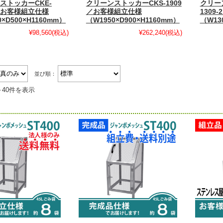
ストッカーCKE-
クリーンストッカーCKS-1909
クリー
5／お客様組立仕様
／お客様組立仕様
1309
0×D500×H1160mm）
（W1950×D900×H1160mm）
（W13
¥98,560
(税込)
¥262,240
(税込)
並び順：
～40件を表示