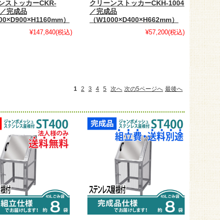
ンストッカーCKR-
クリーンストッカーCKH-1004
-2／完成品
／完成品
00×D900×H1160mm）
（W1000×D400×H662mm）
¥147,840
(税込)
¥57,200
(税込)
1
2
3
4
5
次へ
次の5ページへ
最後へ