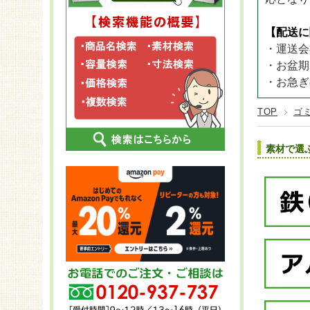
CLOVER 
ステンレス
25～29袋
プラン
長さ2,
CLOVER T
FRP
【配送に
30～60袋
KOMA
長さ2,
CLOVER T
・運送会
スチール
KOMA
長さ2,
・お盆期
KOMA
長さ2
・お急ぎ
KOMA
TOP
ゴ
素材で選