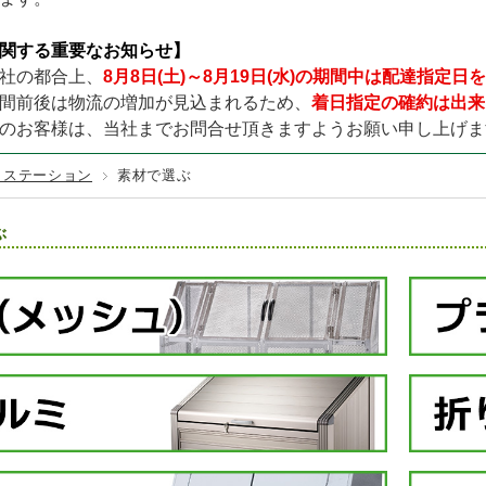
TURF／レギュラータイプ
テックス125BB
000×幅200×厚み140mm (黒色)
その他カラー
固定資材
GREEN LIFE
テラダ
赤・ピンク
URF／くつろぎタイプ
関する重要なお知らせ】
100EX
000×幅200×厚み140mm (茶色)
カンエツ
ダイケン
URF／カールタイプ
社の都合上、
8月8日(土)～8月19日(水)の期間中は配達指定
150
000×幅200×厚み140mm (ナチュラル)
ワクイ
イナバ製作所
間前後は物流の増加が見込まれるため、
着日指定の確約は出来
200
,000×幅200×厚み140mm (中古風／オーク)
メタルテック
のお客様は、当社までお問合せ頂きますようお願い申し上げま
250
ミステーション
素材で選ぶ
ぶ