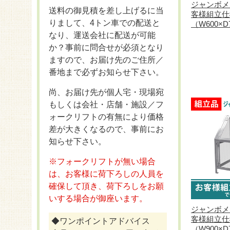
ジャンボメ
送料の御見積を差し上げるに当
客様組立仕
りまして、4トン車での配送と
（W600×D
なり、運送会社に配送が可能
か？事前に問合せが必須となり
ますので、お届け先のご住所／
番地まで必ずお知らせ下さい。
尚、お届け先が個人宅・現場宛
もしくは会社・店舗・施設／フ
ォークリフトの有無により価格
差が大きくなるので、事前にお
知らせ下さい。
※フォークリフトが無い場合
は、お客様に荷下ろしの人員を
確保して頂き、荷下ろしをお願
いする場合が御座います。
ジャンボメ
客様組立仕
◆ワンポイントアドバイス
（W900×D