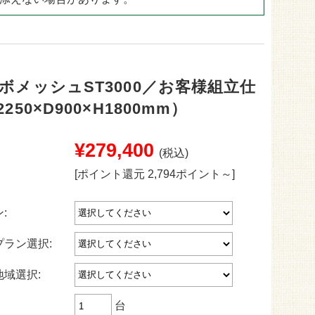
ドックラン用
30mm
ゴルフ用
35mm
目地用
40mm
ボメッシュST3000／お客様組立仕
250×D900×H1800mm）
¥279,400
(税込)
[ポイント還元 2,794ポイント～]
:
ラン選択:
域選択:
台