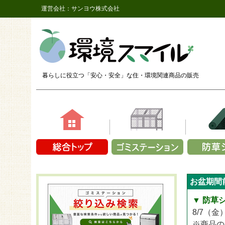
運営会社：サンヨウ株式会社
暮らしに役立つ「安心・安全」な
住・環境関連商品の販売
素材で選ぶ
容量で選ぶ
商品シリ
商品シ
商品シリーズか
お盆期間
鉄（メッシュ）
1～9袋
ザバーン
長さ2,
CLOVER T
プラスチック製
10～14袋
ザバーン
長さ2,
▼ 防草
CLOVER 
アルミ
15～19袋
ザバーン
長さ2,
8/7（
CLOVER T
折り畳み式
20～24袋
プラン
長さ2
※商品の