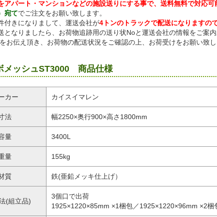
をアパート・マンションなどの施設送りにする事で、送料無料で対応可
）宛て
でご注文をお願い致します。
件付きになりまして、運送会社が
4トンのトラックで配送になりますの
送となりましたら、お荷物追跡用の送り状Noと運送会社の情報をご案
oをお伝え頂き、お荷物の配送状況をご確認の上、お荷受けをお願い致し
メッシュST3000 商品仕様
ーカー
カイスイマレン
寸法
幅2250×奥行900×高さ1800mm
容量
3400L
重量
155kg
材質
鉄(亜鉛メッキ仕上げ）
3個口で出荷
法(組立品)
1925×1220×85mm ×1梱包／1925×1220×96mm ×2梱