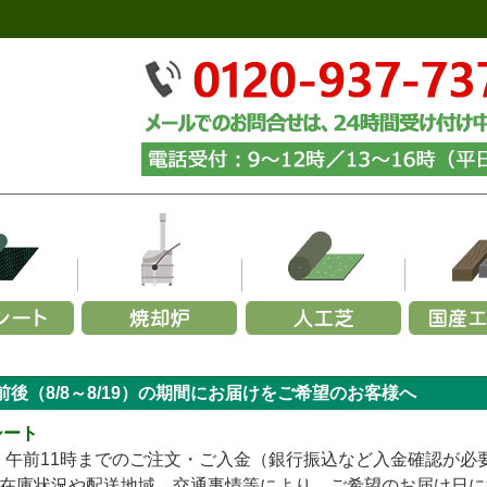
ーズから選ぶ
リーズから選ぶ
幅で選ぶ
材質で選ぶ
メーカーで選ぶ
用途から選ぶ
施工用途から選ぶ
部
ら選ぶ
施
前後（8/8～8/19）の期間にお届けをご希望のお客様へ
350G
000×幅200×厚み70mm (黒色)
玉石
～1,200mm
火山岩製
緑化マルチフェルトエバー
砂利
カイスイマレン
家庭用ごみ焼却炉
山崎産業
砕石
お試し施工セット
パ
URF／あそびタイプ
メモリーターフ／25ｍｍ
240G
000×幅200×厚み70mm (茶色)
黒
1,200～1,500mm
ステンレス製
緑化マルチフェルトVer.5
グレー
セキスイ
青・緑
業務用ごみ焼却炉
ヨドコウ
砂利下・人工芝施工セ
グレー
青
柱
シート
TURF／プレミアムタイプ
メモリーターフ／AIR
136G
000×幅200×厚み70mm (ナチュラル)
白
1,500～1,800mm
アルマ加工製
緑化マルチフェルトVer.600
白
リッチェル
ミックス
簡易式ごみ焼却炉
四国化成
むき出し(暴露)施工セ
白
ミ
固
金）午前11時までのご注文・ご入金（銀行振込など入金確認が
URF／Wタイプ
メモリーターフ／スクエア（ジョイント式）
テックス240BB
,000×幅200×厚み70mm (中古風／オーク)
ミックス
1,800mm～
アルマ加工＋耐火レンガ製
緑化ニードルマルチ
黄・茶
三協アルミ
エコ環境プロジェクト
傾斜地(畦畔・法面)施工
黄・茶
在庫状況や配送地域、交通事情等により、ご希望のお届け日に