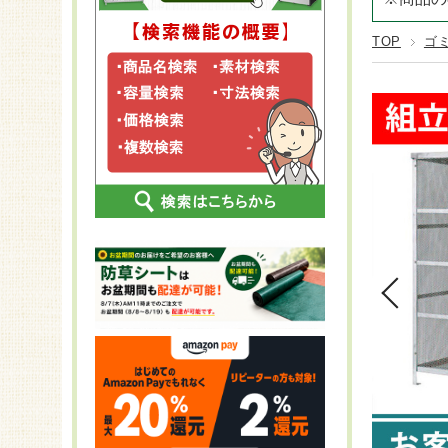
CLOVER 
ステンレス
25～29袋
プラン
長さ2,
CLOVER T
TOP
ゴ
FRP
30～60袋
KOMA
長さ2,
CLOVER T
スチール
KOMA
長さ2,
KOMA
長さ2
KOMA