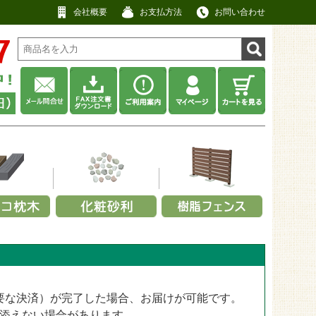
会社概要
お支払方法
お問い合わせ
材から選ぶ
利用シーンから選ぶ
耐用年数から選ぶ
厚みから選ぶ
工用途から選ぶ
厚みから選ぶ
ネル
畑・庭先
その他
No data
アクセントポール
0.3～0.4mm
景観用
13mm
ット
・緑
・キャップ
事務所・商店
約5年以上
防草・防犯砂利
スクリーンフェンス
0.5～0.64mm
屋上用
25mm
ット
ックス
定部品
寺院・神社
約10年以上
瓦チップ
【無料】パネルサンプル
0.8～2.0mm
必要な決済）が完了した場合、お届けが可能です。
公園・遊具広場用
28mm
工場・建設業
ウッドチップ
2.5～4.0mm
添えない場合があります。