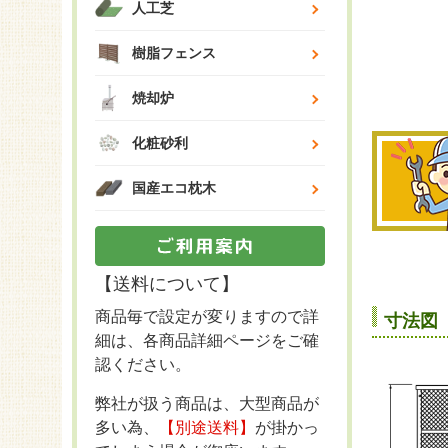
人工芝
樹脂フェンス
焼却炉
化粧砂利
国産エコ枕木
【送料について】
商品毎で設定が変りますので詳
寸法図
細は、各商品詳細ページをご確
認ください。
弊社が扱う商品は、大型商品が
多い為、
【別途送料】
が掛かっ