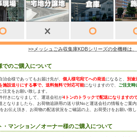
>>メッシュごみ収集庫KDBシリーズの全機種は
様でのご購入について
自治会様であってもお届け先が、
個人様宅宛てへの発送
になると、
別途
を施設送りにする事で、送料無料で対応可能
になりますので、
ご注文時
ご注文をお願い致します。
件付きになりまして、運送会社が
4トンのトラックで配送になりますの
送となりましたら、お荷物追跡用の送り状Noと運送会社の情報をご案
oをお伝え頂き、お荷物の配送状況をご確認の上、お荷受けをお願い致し
ト・マンション／オーナー様のご購入について