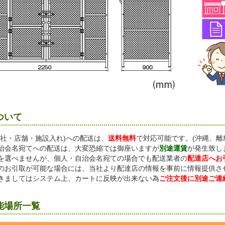
ついて
会社・店舗・施設入れ)への配送は、
送料無料
で対応可能です。(沖縄、離
治会名宛てへの配送は、大変恐縮では御座いますが
別途運賃
が発生致し
を選べませんが、個人・自治会名宛ての場合でも配送業者の
配達店へお
のお引取が可能な場合には、当社より配達店の情報を事前に情報提供さ
きましてはシステム上、カートに反映が出来ない為
ご注文後に別途ご連
能場所一覧