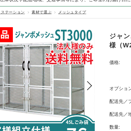
TURF／レギュラータイプ
テックス125BB
000×幅200×厚み140mm (黒色)
その他カラー
固定資材
GREEN LIFE
テラダ
赤・ピンク
URF／くつろぎタイプ
ミステーション
素材で選ぶ
メッシュタイプ
100EX
000×幅200×厚み140mm (茶色)
カンエツ
ダイケン
URF／カールタイプ
150
000×幅200×厚み140mm (ナチュラル)
ワクイ
イナバ製作所
200
,000×幅200×厚み140mm (中古風／オーク)
メタルテック
ジャン
250
様（W2
価格:
オプション
配送先／プ
配送先／地
数量: