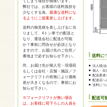
てしまう場合が御座います。
弊社では、お客様の送料負担を
少なくする為、
最適な送料にな
るようにご提案差し上げます
。
送料の御見積を差し上げるに当
りまして、4トン車での配送と
なり、運送会社に配送が可能
か？事前に問合せが必須となり
ますので、お届け先のご住所／
送料に
番地まで必ずお知らせ下さい。
尚、お届け先が個人宅・現場宛
法人様(
個人・自
もしくは会社・店舗・施設／フ
配送業者
ォークリフトの有無により価格
配達店へ
差が大きくなるので、事前にお
送料につ
知らせ下さい。
配送可
※フォークリフトが無い場合
は、お客様に荷下ろしの人員を