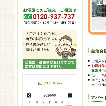
自治会
ご購入が
お届け先
設送り
で
但し、条
商品が発
送り状N
2026/08
アパー
日
月
火
水
木
金
土