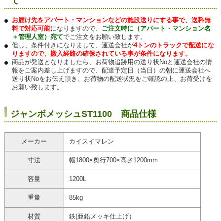
て
お届け先をアパート・マンションなどの施設送りにする事で、送料無
料で対応可能
になりますので、
ご注文時に（アパート・マンション名
＋管理人室）宛て
でご注文をお願い致します。
但し、条件付きになりまして、運送会社が
4トンのトラックで配送にな
りますので、搬入経路の確保されている事が条件になります。
商品が発送となりましたら、お荷物追跡用の送り状Noと運送会社の情
報をご案内差し上げますので、配達予定日（当日）の朝に運送会社へ
送り状Noをお伝え頂き、お荷物の配送状況をご確認の上、お荷受けを
お願い致します。
ジャンボメッシュST1100 商品仕様
メーカー
カイスイマレン
寸法
幅1800×奥行700×高さ1200mm
容量
1200L
重量
85kg
材質
鉄(亜鉛メッキ仕上げ）