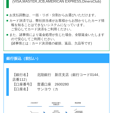
(VISA,MASTER,JCB,AMERICAN EXPRESS,DinersClub)
お支払回数は、一括・リボ・分割からお選びいただけます。
カード決済では、弊社担当者がお客様からお預かりしたカード情
報を知ることはできないシステムになっています。
ご安心してカード決済をご利用ください。
また、諸事情により返金処理が生じた場合、全額返金いたします
ので安心してご利用ください。
(諸事情とは：カード決済後の破損、返品、欠品等です)
銀行振込（前払い）
【銀行名】 北陸銀行 新庄支店（銀行コード0144、
店番112）
【口座番号】 普通口座 2600280
【口座名】 サンヨウ（カ