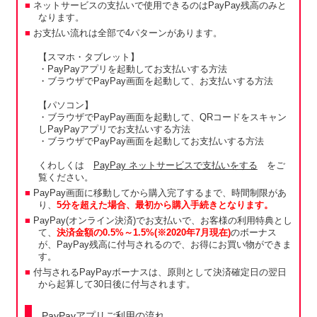
ネットサービスの支払いで使用できるのはPayPay残高のみと
なります。
お支払い流れは全部で4パターンがあります。
【スマホ・タブレット】
・PayPayアプリを起動してお支払いする方法
・ブラウザでPayPay画面を起動して、お支払いする方法
【パソコン】
・ブラウザでPayPay画面を起動して、QRコードをスキャン
しPayPayアプリでお支払いする方法
・ブラウザでPayPay画面を起動してお支払いする方法
くわしくは
PayPay ネットサービスで支払いをする
をご
覧ください。
PayPay画面に移動してから購入完了するまで、時間制限があ
り、
5分を超えた場合、最初から購入手続きとなります。
PayPay(オンライン決済)でお支払いで、お客様の利用特典とし
て、
決済金額の0.5%～1.5%(※2020年7月現在)
のボーナス
が、PayPay残高に付与されるので、お得にお買い物ができま
す。
付与されるPayPayボーナスは、原則として決済確定日の翌日
から起算して30日後に付与されます。
PayPayアプリご利用の流れ