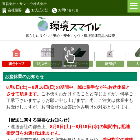
運営会社：サンヨウ株式会社
会社概要
お支払方法
お問い合わせ
暮らしに役立つ「安心・安全」な
住・環境関連商品の販売
scrollable
お盆休業のお知らせ
8月8日(土)～8月16日(日)の期間中、誠に勝手ながらお盆休業と
させて頂きます。
ご不便をおかけすることと存じますが、何卒ご
了承下さいますようお願い申し上げます。尚、ご注文は休業中も
お受けしますが、お問合せの返答は休み明けの対応となります。
【配送に関する重要なお知らせ】
・運送会社の都合上、
8月8日(土)～8月19日(水)の期間中は配達
指定日をお選び出来ません。
・お盆期間前後は物流の増加が見込まれるため、
着日指定の確約