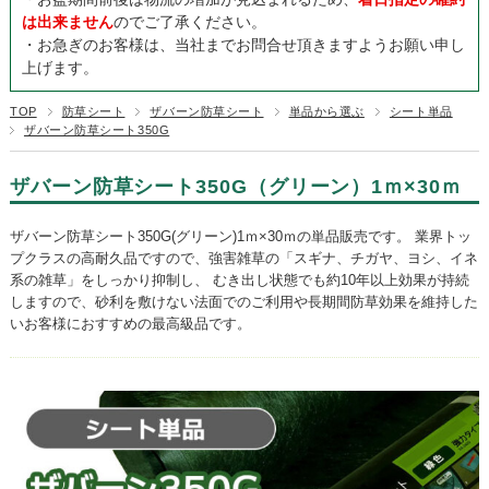
は出来ません
のでご了承ください。
・お急ぎのお客様は、当社までお問合せ頂きますようお願い申し
上げます。
TOP
防草シート
ザバーン防草シート
単品から選ぶ
シート単品
ザバーン防草シート350G
ザバーン防草シート350G（グリーン）1ｍ×30ｍ
ザバーン防草シート350G(グリーン)1ｍ×30ｍの単品販売です。 業界トッ
プクラスの高耐久品ですので、強害雑草の「スギナ、チガヤ、ヨシ、イネ
系の雑草」をしっかり抑制し、 むき出し状態でも約10年以上効果が持続
しますので、砂利を敷けない法面でのご利用や長期間防草効果を維持した
いお客様におすすめの最高級品です。