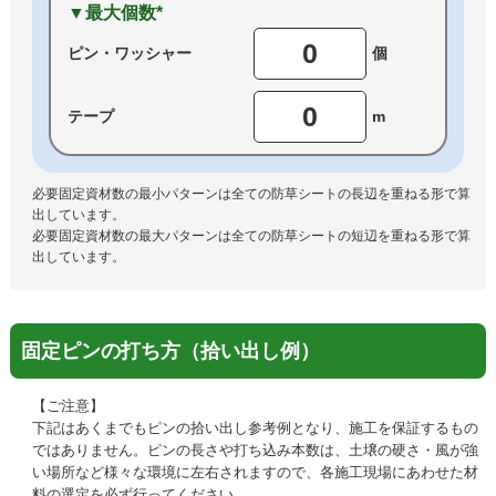
▼最大個数*
0
ピン・
ワッシャー
個
0
テープ
m
必要固定資材数の最小パターンは全ての防草シートの長辺を重ねる形で算
出しています。
必要固定資材数の最大パターンは全ての防草シートの短辺を重ねる形で算
出しています。
固定ピンの打ち方（拾い出し例）
【ご注意】
下記はあくまでもピンの拾い出し参考例となり、施工を保証するもの
ではありません。ピンの長さや打ち込み本数は、土壌の硬さ・風が強
い場所など様々な環境に左右されますので、各施工現場にあわせた材
料の選定を必ず行ってください。