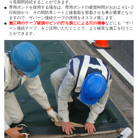
り長期間持続することができます。
専用ボンドを使用する場合は、専用ボンドの硬貨時間がおおよそ1～2
日程掛かり、その間防草シートと接着面を密着させる事が重要となり
ますので、ザバーン接続テープの併用をオススメ致します。
施工時のテープ破損やピンの打ち損じによる穴の補修
などにも「ザバ
ーン接続テープ」をご活用いただくことで、より確実な施工を行うこ
とができます。