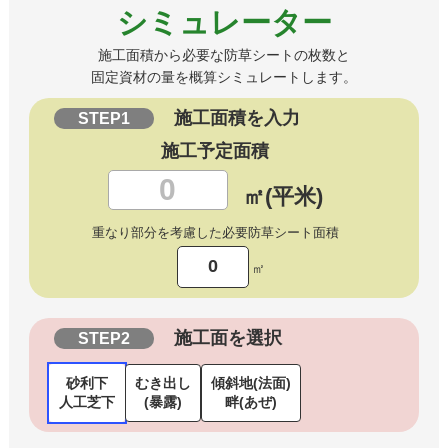
シミュレーター
施工面積から必要な防草シートの枚数と
固定資材の量を概算シミュレートします。
施工面積を入力
STEP1
施工予定面積
㎡(平米)
重なり部分を考慮した必要防草シート面積
0
㎡
施工面を選択
STEP2
砂利下
むき出し
傾斜地(法面)
人工芝下
(暴露)
畔(あぜ)