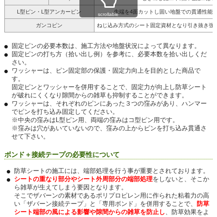
L型ピン・L型アンカーピン
先端を4面カットし固い地盤での貫通性能
scrollable
ガンコピン
ねじ込み方式のシート固定資材となり引き抜き強
固定ピンの必要本数は、施工方法や地盤状況によって異なります。
固定ピンの打ち方（拾い出し例）を参考に、必要本数を拾い出しくだ
さい。
ワッシャーは、ピン固定部の保護・固定力向上を目的とした商品で
す。
固定ピンとワッシャーを併用することで、固定力が向上し防草シート
が破れにくくなり隙間からの雑草も抑制することができます。
ワッシャーは、それぞれのピンにあった３つの窪みがあり、ハンマー
でピンを打ち込み固定してください。
※中央の窪みはL型ピン用、両端の窪みはコ型ピン用です。
※窪みは穴があいていないので、窪みの上からピンを打ち込み貫通さ
せて下さい。
ボンド＋接続テープの必要性について
防草シートの施工には、端部処理を行う事が重要とされております。
シートの重なり部分やシート外周部分の端部処理
をしないと、そこか
ら雑草が生えてしまう要因となります。
そこでザバーンの素材であるポリプロピレン用に作られた粘着力の高
い「ザバーン接続テープ」と「専用ボンド」を併用することで、
防草
シート端部の風による影響や隙間からの雑草を防止し
、防草効果をよ