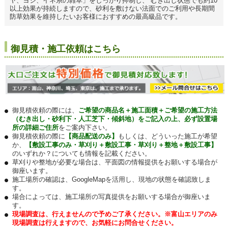
ヤ、ヨシ、イネ系の雑草」をしっかり抑制し、 むき出し状態でも約10
以上効果が持続しますので、砂利を敷けない法面でのご利用や長期間
防草効果を維持したいお客様におすすめの最高級品です。
御見積・施工依頼はこちら
御見積依頼の際には、
ご希望の商品名＋施工面積＋ご希望の施工方法
（むき出し・砂利下・人工芝下・傾斜地）をご記入の上、必ず設置場
所の詳細ご住所
をご案内下さい。
御見積依頼の際に
【商品配送のみ】
もしくは、どういった施工が希望
か、
【敷設工事のみ・草刈り＋敷設工事・草刈り＋整地＋敷設工事】
のいずれか？についても情報を記載ください。
草刈りや整地が必要な場合は、平面図の情報提供をお願いする場合が
御座います。
施工場所の確認は、GoogleMapを活用し、現地の状態を確認致しま
す。
場合によっては、施工場所の写真提供をお願いする場合が御座いま
す。
現場調査は、行えませんので予めご了承ください。※富山エリアのみ
現場調査は行えますので、お気軽にお問合せください。