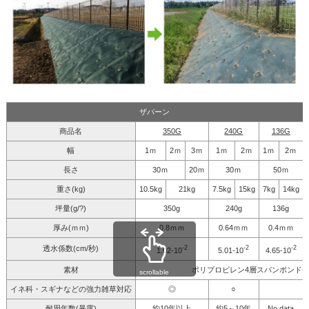
ザバーン
商品名
350G
240G
136G
幅
1ｍ
2ｍ
3ｍ
1ｍ
2ｍ
1ｍ
2ｍ
長さ
30ｍ
20ｍ
30ｍ
50ｍ
重さ(kg)
10.5kg
21kg
7.5kg
15kg
7kg
14kg
坪量(g/?)
350g
240g
136g
厚み(ｍｍ)
0.8ｍｍ
0.64ｍｍ
0.4ｍｍ
-2
-2
-2
透水係数(cm/秒)
1.02-10
5.01-10
4.65-10
素材
ポリプロピレン4層スパンボンド
scrollable
イネ科・スギナなどの強力雑草対応
◎
○
耐用年数(暴露)
約10年以上
約5～10年
No data