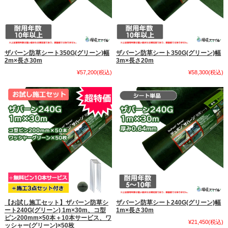
ザバーン防草シート350G(グリーン)幅
ザバーン防草シート350G(グリーン)幅
2m×長さ30m
3m×長さ20m
¥57,200
(税込)
¥58,300
(税込)
【お試し施工セット】ザバーン防草シ
ザバーン防草シート240G(グリーン)幅
ート240G(グリーン) 1m×30m、コ型
1m×長さ30m
ピン200mm×50本＋10本サービス、ワ
¥21,450
(税込)
ッシャー(グリーン)×50枚