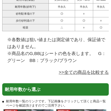
耐用年数(砂利下)
半永久
半永久
半永久
砂利駐車場の下
◎
○
歩行砂利道の下
◎
◎
○
暗渠
△
○
◎
※各数値は狙い値または測定値であり、保証値で
はありません。
※商品名のG,BBはシートの色を表します。 G：
グリーン BB：ブラック/ブラウン
>>全ての商品を比較する
耐用年数から選ぶ
耐用年数一覧のリンクです。下記画像をクリックして頂くと商品一覧
ページを確認頂けますのでご活用下さい。