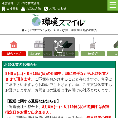
運営会社：サンヨウ株式会社
会社概要
お支払方法
お問い合わせ
暮らしに役立つ「安心・安全」な
住・環境関連商品の販売
scrollable
お盆休業のお知らせ
8月8日(土)～8月16日(日)の期間中、誠に勝手ながらお盆休業と
させて頂きます。
ご不便をおかけすることと存じますが、何卒ご
了承下さいますようお願い申し上げます。尚、ご注文は休業中も
お受けしますが、お問合せの返答は休み明けの対応となります。
【配送に関する重要なお知らせ】
・運送会社の都合上、
8月8日(土)～8月19日(水)の期間中は配達
指定日をお選び出来ません。
・お盆期間前後は物流の増加が見込まれるため、
着日指定の確約