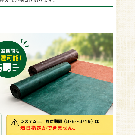
ドックラン用
30mm
ゴルフ用
35mm
目地用
40mm