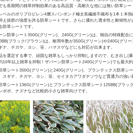
でも長期間の雑草抑制効果のある高品質・高耐久な他には無い防草シー
レベルのポリプロピレン4層スパンボンド極太長繊維不織布を1本１本
抑え抜群の強度を誇る防草シートです。さらに優れた透水性と耐候性が
る防草シートです。
ーン防草シート350G(グリーン)、240G(グリーン)は、独自の特殊
0BB(ブラック/ブラウン)は、耐用年数が350G(グリーン)や240G
ギナ、チガヤ、ヨシ、笹、ハマスゲなどにも対応が出来ます。
品を選定する事で、頑固な雑草もしっかり抑制しますので、むき出し(暴露
約10年以上雑草を抑制！ザバーン防草シート240G(グリーン)でも最大
草シート350G(グリーン)と240G(グリーン)、プランテックス防草シ
、スギナ、チガヤ、ヨシ、笹、セイタカアワダチソウなど貫通力の強い
防草シート136G(グリーン)とプランテックス防草シート125BB(ブラ
ンポポ、ナズナなど比較的小さな雑草向けです。