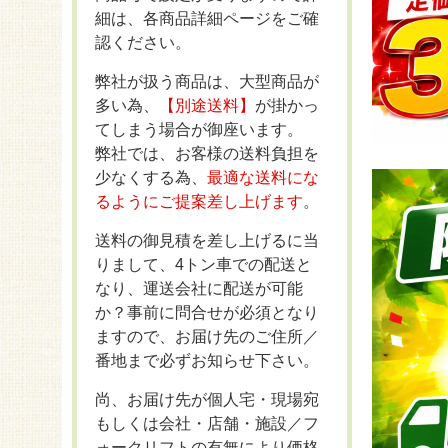
細は、各商品詳細ページをご確
認ください。
弊社が扱う商品は、大型商品が
多い為、
【別途送料】
が掛かっ
てしまう場合が御座います。
弊社では、お客様の送料負担を
少なくする為、
最適な送料にな
るようにご提案差し上げます
。
送料の御見積を差し上げるに当
りまして、4トン車での配送と
なり、運送会社に配送が可能
か？事前に問合せが必須となり
ますので、お届け先のご住所／
番地まで必ずお知らせ下さい。
尚、お届け先が個人宅・現場宛
もしくは会社・店舗・施設／フ
ォークリフトの有無により価格