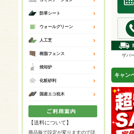
防草シート
ウォールグリーン
人工芝
樹脂フェンス
ザバ
焼却炉
キャン
化粧砂利
国産エコ枕木
【送料について】
商品毎で設定が変りますので詳