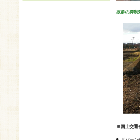
抜群の抑制
※国土交通
ザバーン