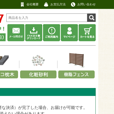
会社概要
お支払方法
お問い合わせ
材から選ぶ
利用シーンから選ぶ
耐用年数から選ぶ
厚みから選ぶ
工用途から選ぶ
厚みから選ぶ
ネル
畑・庭先
その他
No data
アクセントポール
0.3～0.4mm
景観用
13mm
ット
・緑
・キャップ
事務所・商店
約5年以上
防草・防犯砂利
スクリーンフェンス
0.5～0.64mm
屋上用
25mm
ラル)
ット
ックス
定部品
寺院・神社
約10年以上
瓦チップ
【無料】パネルサンプル
0.8～2.0mm
必要な決済）が完了した場合、お届けが可能です。
公園・遊具広場用
28mm
工場・建設業
ウッドチップ
2.5～4.0mm
添えない場合があります。