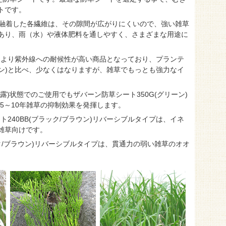
トです。
熱融着した各繊維は、その隙間が広がりにくいので、強い雑草
あり、雨（水）や液体肥料を通しやすく、さまざまな用途に
配合により紫外線への耐候性が高い商品となっており、プランテ
(グリーン)と比べ、少なくはなりますが、雑草でもっとも強力なイ
)状態でのご使用でもザバーン防草シート350G(グリーン)
約5～10年雑草の抑制効果を発揮します。
ート240BB(ブラック/ブラウン)リバーシブルタイプは、イネ
雑草向けです。
ック/ブラウン)リバーシブルタイプは、貫通力の弱い雑草のオオ