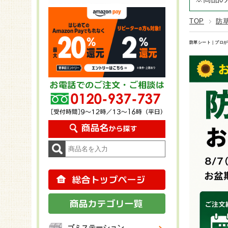
CLOVER 
ステンレス
25～29袋
プラン
CLOVER T
TOP
防
FRP
30～60袋
KOMA
CLOVER T
スチール
KOMA
防草シート｜プロが
KOMA
KOMA
ゴミステーション