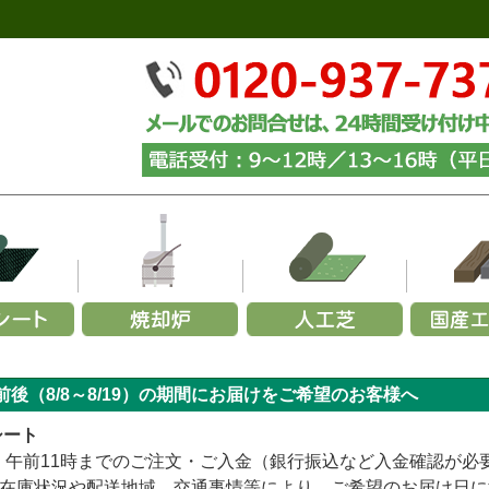
ーズから選ぶ
リーズから選ぶ
幅で選ぶ
材質で選ぶ
メーカーで選ぶ
用途から選ぶ
施工用途から選ぶ
部
ら選ぶ
施
前後（8/8～8/19）の期間にお届けをご希望のお客様へ
350G
000×幅200×厚み70mm (黒色)
玉石
～1,200mm
火山岩製
緑化マルチフェルトエバー
砂利
カイスイマレン
長さ2,000×幅200×厚み140mm (黒色)
家庭用ごみ焼却炉
山崎産業
砕石
お試し施工セット
パ
URF／あそびタイプ
メモリーターフ／25ｍｍ
240G
000×幅200×厚み70mm (茶色)
黒
1,200～1,500mm
ステンレス製
緑化マルチフェルトVer.5
グレー
セキスイ
青・緑
長さ2,000×幅200×厚み140mm (茶色)
業務用ごみ焼却炉
ヨドコウ
砂利下・人工芝施工セ
グレー
青
柱
シート
TURF／プレミアムタイプ
メモリーターフ／AIR
136G
000×幅200×厚み70mm (ナチュラル)
白
1,500～1,800mm
アルマ加工製
緑化マルチフェルトVer.600
白
リッチェル
ミックス
長さ2,000×幅200×厚み140mm (ナチュ
簡易式ごみ焼却炉
四国化成
むき出し(暴露)施工セ
白
ミ
固
金）午前11時までのご注文・ご入金（銀行振込など入金確認が
URF／Wタイプ
メモリーターフ／スクエア（ジョイント式）
テックス240BB
ミックス
1,800mm～
アルマ加工＋耐火レンガ製
緑化ニードルマルチ
黄・茶
三協アルミ
エコ環境プロジェクト
傾斜地(畦畔・法面)施工
黄・茶
在庫状況や配送地域、交通事情等により、ご希望のお届け日に