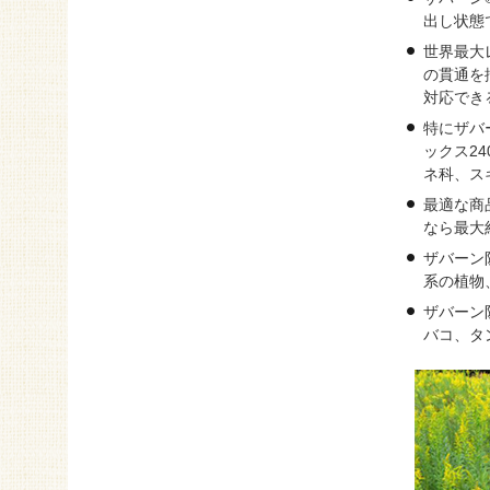
出し状態
世界最大
の貫通を
対応でき
特にザバ
ックス24
ネ科、ス
最適な商
なら最大
ザバーン防
系の植物
ザバーン
バコ、タ