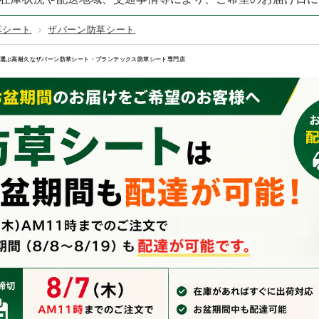
TURF／レギュラータイプ
テックス125BB
その他カラー
固定資材
GREEN LIFE
テラダ
赤・ピンク
URF／くつろぎタイプ
草シート
ザバーン防草シート
100EX
カンエツ
ダイケン
URF／カールタイプ
150
ワクイ
イナバ製作所
選ぶ高耐久なザバーン防草シート・プランテックス防草シート専門店
200
メタルテック
250