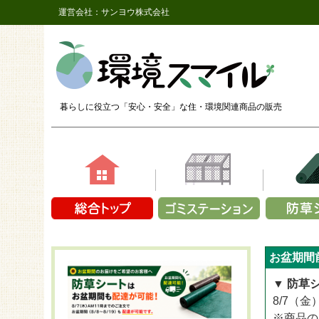
運営会社：サンヨウ株式会社
暮らしに役立つ「安心・安全」な
住・環境関連商品の販売
素材で選ぶ
容量で選ぶ
商品シリ
商品シ
商品シリーズか
お盆期間
鉄（メッシュ）
1～9袋
ザバーン
長さ2,
CLOVER T
プラスチック製
10～14袋
ザバーン
長さ2,
▼ 防草
CLOVER 
アルミ
15～19袋
ザバーン
長さ2,
8/7（
CLOVER T
折り畳み式
20～24袋
プラン
※商品の