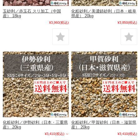
玉砂利／赤玉石 スリ加工（中国
化粧砂利／美濃錆砂利（日本・岐阜
産） 18kg
県産） 20kg
¥3,960
(税込)
¥3,850
(税込)
化粧砂利／伊勢砂利（日本・三重県
化粧砂利／甲賀砂利（日本・滋賀県
産） 20kg
産） 20kg
¥3,410
(税込)
～
¥3,410
(税込)