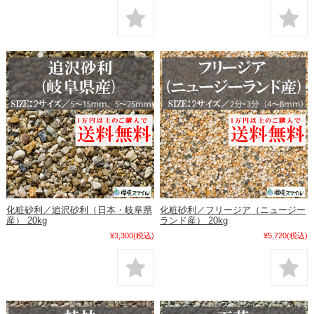
化粧砂利／追沢砂利（日本・岐阜県
化粧砂利／フリージア（ニュージー
産） 20kg
ランド産） 20kg
¥3,300
(税込)
¥5,720
(税込)