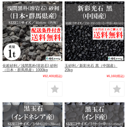
化粧砂利／浅間黒朴(溶岩石) 砂利
玉砂利／新彩光石 黒（中国産）
（日本・群馬県産）1000kg
20kg
¥92,400
(税込)
¥6,160
(税込)