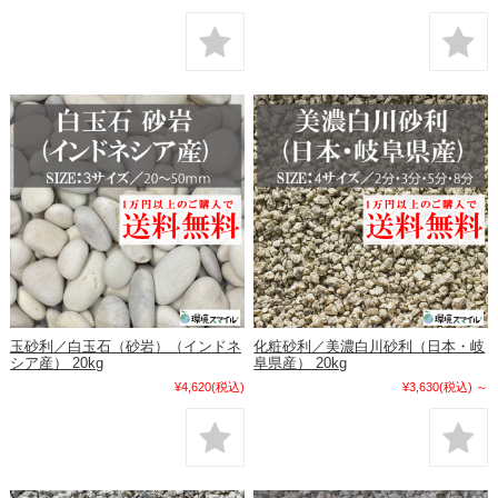
玉砂利／白玉石（砂岩）（インドネ
化粧砂利／美濃白川砂利（日本・岐
シア産） 20kg
阜県産） 20kg
¥4,620
(税込)
¥3,630
(税込)
～