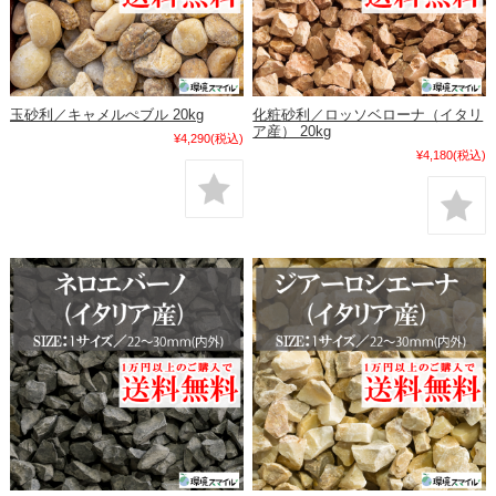
玉砂利／キャメルぺブル 20kg
化粧砂利／ロッソベローナ（イタリ
ア産） 20kg
¥4,290
(税込)
¥4,180
(税込)