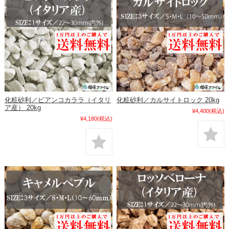
化粧砂利／ビアンコカララ（イタリ
化粧砂利／カルサイトロック 20kg
ア産） 20kg
¥4,400
(税込)
¥4,180
(税込)