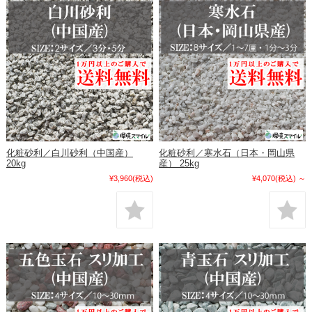
化粧砂利／白川砂利（中国産）
化粧砂利／寒水石（日本・岡山県
20kg
産） 25kg
¥3,960
(税込)
¥4,070
(税込)
～