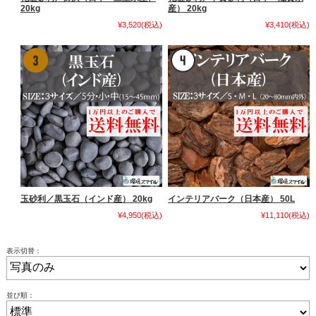
20kg
産） 20kg
¥3,520
(税込)
¥3,410
(税込)
玉砂利／黒玉石（インド産） 20kg
インテリアバーク（日本産） 50L
¥4,950
(税込)
¥11,110
(税込)
表示切替：
並び順：