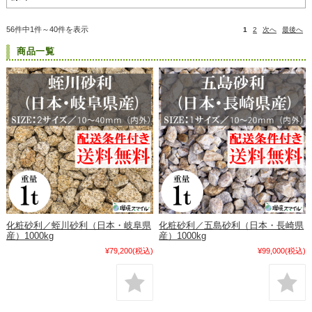
56件中1件～40件を表示
1
2
次へ
最後へ
商品一覧
化粧砂利／蛭川砂利（日本・岐阜県
化粧砂利／五島砂利（日本・長崎県
産）1000kg
産）1000kg
¥79,200
(税込)
¥99,000
(税込)