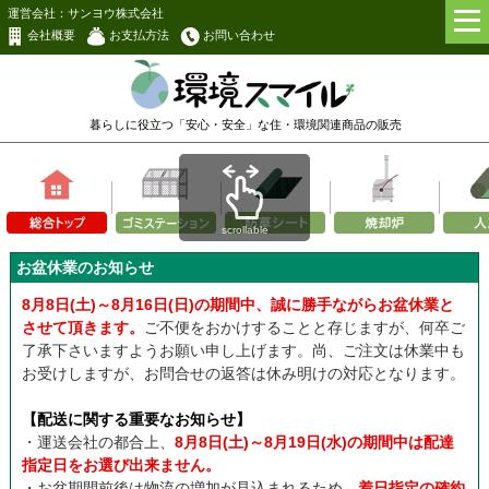
運営会社：サンヨウ株式会社
会社概要
お支払方法
お問い合わせ
暮らしに役立つ「安心・安全」な
住・環境関連商品の販売
scrollable
お盆休業のお知らせ
8月8日(土)～8月16日(日)の期間中、誠に勝手ながらお盆休業と
させて頂きます。
ご不便をおかけすることと存じますが、何卒ご
了承下さいますようお願い申し上げます。尚、ご注文は休業中も
お受けしますが、お問合せの返答は休み明けの対応となります。
【配送に関する重要なお知らせ】
・運送会社の都合上、
8月8日(土)～8月19日(水)の期間中は配達
指定日をお選び出来ません。
・お盆期間前後は物流の増加が見込まれるため、
着日指定の確約