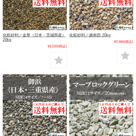
化粧砂利／金華（日本・茨城県産）
化粧砂利／越南部 20kg
20kg
¥3,960
(税込)
¥3,520
(税込)