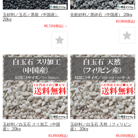
玉砂利／玉石／黒龍（中国産）
化粧砂利／黒砕石（中国産） 20kg
20kg
¥3,960
(税込)
¥5,720
(税込)
～
玉砂利／白玉石 スリ加工（中国
玉砂利／白玉石 天然（フィリピン
産） 20kg
産） 20kg
¥3,850
(税込)
¥5,500
(税込)