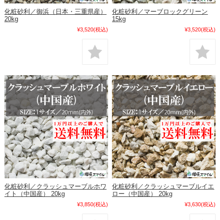
化粧砂利／御浜（日本・三重県産）
化粧砂利／マーブロックグリーン
20kg
15kg
¥3,520
(税込)
¥3,520
(税込)
化粧砂利／クラッシュマーブルホワ
化粧砂利／クラッシュマーブルイエ
イト（中国産） 20kg
ロー（中国産） 20kg
¥3,850
(税込)
¥3,630
(税込)