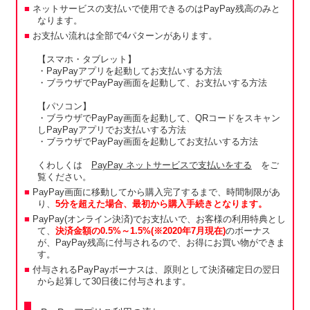
ネットサービスの支払いで使用できるのはPayPay残高のみと
なります。
お支払い流れは全部で4パターンがあります。
【スマホ・タブレット】
・PayPayアプリを起動してお支払いする方法
・ブラウザでPayPay画面を起動して、お支払いする方法
【パソコン】
・ブラウザでPayPay画面を起動して、QRコードをスキャン
しPayPayアプリでお支払いする方法
・ブラウザでPayPay画面を起動してお支払いする方法
くわしくは
PayPay ネットサービスで支払いをする
をご
覧ください。
PayPay画面に移動してから購入完了するまで、時間制限があ
り、
5分を超えた場合、最初から購入手続きとなります。
PayPay(オンライン決済)でお支払いで、お客様の利用特典とし
て、
決済金額の0.5%～1.5%(※2020年7月現在)
のボーナス
が、PayPay残高に付与されるので、お得にお買い物ができま
す。
付与されるPayPayボーナスは、原則として決済確定日の翌日
から起算して30日後に付与されます。