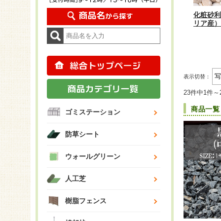
化粧砂利
リア産） 
表示切替：
23件中1件～
商品一覧
ゴミステーション
防草シート
ウォールグリーン
人工芝
樹脂フェンス