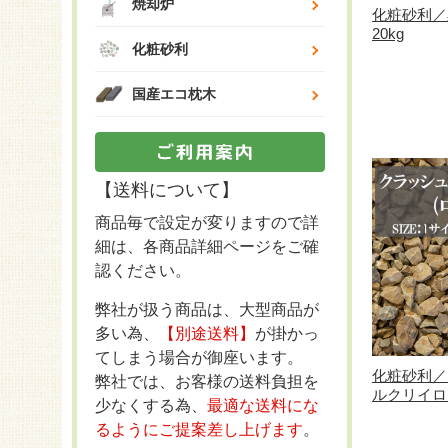
焼却炉
化粧砂利／
20kg
化粧砂利
国産エコ枕木
【送料について】
商品毎で設定が変りますので詳
細は、各商品詳細ページをご確
認ください。
弊社が扱う商品は、大型商品が
多い為、
【別途送料】
が掛かっ
てしまう場合が御座います。
化粧砂利／
弊社では、お客様の送料負担を
ルクリイロ（
少なくする為、
最適な送料にな
るようにご提案差し上げます
。