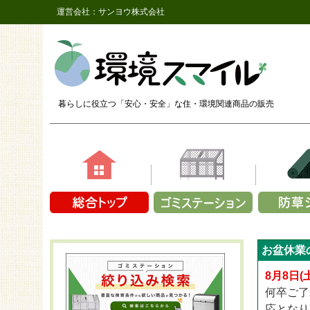
運営会社：サンヨウ株式会社
暮らしに役立つ「安心・安全」な
住・環境関連商品の販売
素材で選ぶ
容量で選ぶ
商品シリ
商品シ
商品シリーズか
お盆休業
鉄（メッシュ）
1～9袋
ザバーン
長さ2,
CLOVER T
プラスチック製
10～14袋
ザバーン
長さ2,
8月8日
CLOVER 
アルミ
15～19袋
ザバーン
長さ2,
何卒ご了
CLOVER T
折り畳み式
20～24袋
プラン
長さ2
応となり