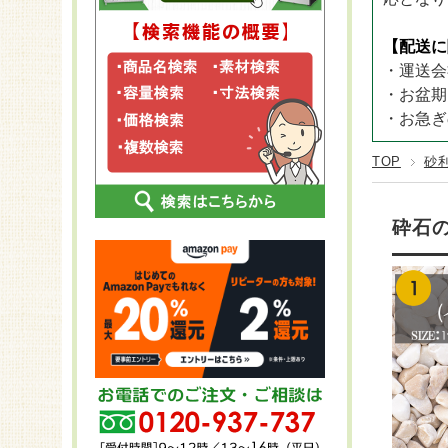
CLOVER 
ステンレス
25～29袋
プラン
長さ2,
CLOVER T
FRP
【配送に
30～60袋
KOMA
長さ2,
CLOVER T
・運送会
スチール
KOMA
長さ2,
・お盆期
KOMA
長さ2
・お急ぎ
KOMA
TOP
砂
砕石