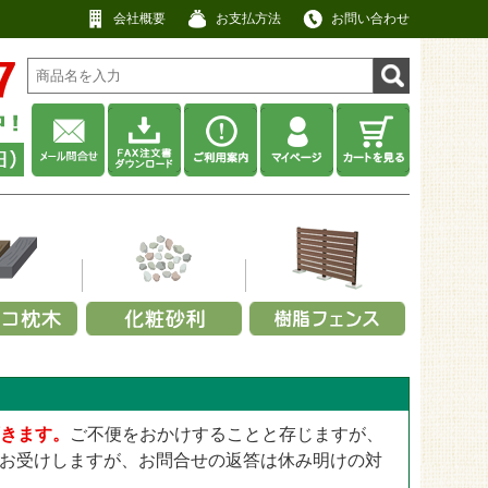
会社概要
お支払方法
お問い合わせ
材から選ぶ
利用シーンから選ぶ
耐用年数から選ぶ
厚みから選ぶ
工用途から選ぶ
厚みから選ぶ
ネル
畑・庭先
その他
No data
アクセントポール
0.3～0.4mm
景観用
13mm
ット
・緑
・キャップ
事務所・商店
約5年以上
防草・防犯砂利
スクリーンフェンス
0.5～0.64mm
頂きます。
ご不便をおかけすることと存じますが、
屋上用
25mm
ット
ックス
定部品
寺院・神社
約10年以上
瓦チップ
【無料】パネルサンプル
0.8～2.0mm
お受けしますが、お問合せの返答は休み明けの対
公園・遊具広場用
28mm
工場・建設業
ウッドチップ
2.5～4.0mm