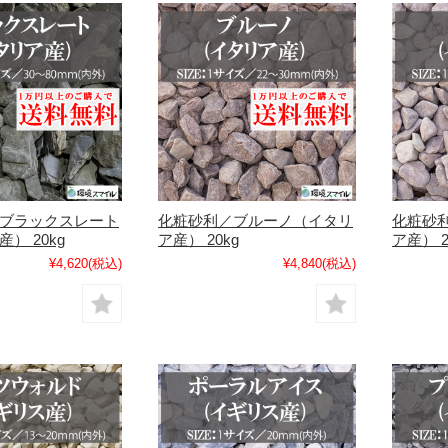
ブラックスレート
化粧砂利／ブルーノ（イタリ
化粧砂
） 20kg
ア産） 20kg
ア産） 2
¥4,620
(税込)
¥4,840
(税込)