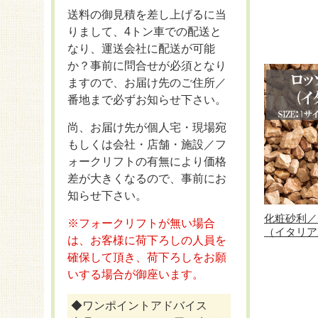
送料の御見積を差し上げるに当
りまして、4トン車での配送と
なり、運送会社に配送が可能
か？事前に問合せが必須となり
ますので、お届け先のご住所／
番地まで必ずお知らせ下さい。
尚、お届け先が個人宅・現場宛
もしくは会社・店舗・施設／フ
ォークリフトの有無により価格
差が大きくなるので、事前にお
知らせ下さい。
化粧砂利／
※フォークリフトが無い場合
（イタリア産
は、お客様に荷下ろしの人員を
確保して頂き、荷下ろしをお願
いする場合が御座います。
◆ワンポイントアドバイス