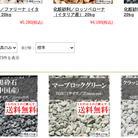
／ファリーナ（イタ
化粧砂利／ロッソベローナ
化粧砂
20kg
（イタリア産） 20kg
20kg
¥5,280
(税込)
¥4,180
(税込)
並び順：
23件を表示