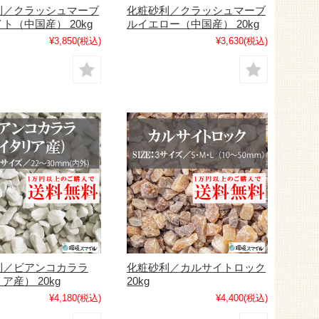
利／クラッシュマーブ
化粧砂利／クラッシュマーブ
ト（中国産） 20kg
ルイエロー（中国産） 20kg
¥3,850
(税込)
¥3,630
(税込)
利／ビアンコカララ
化粧砂利／カルサイトロック
ア産） 20kg
20kg
¥4,180
(税込)
¥4,400
(税込)