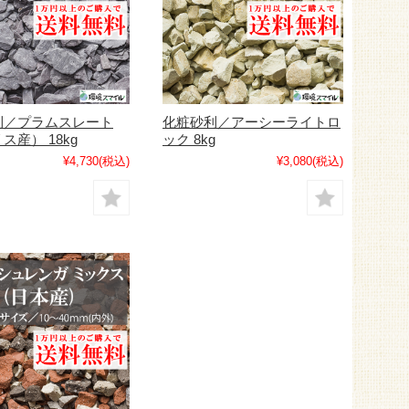
利／プラムスレート
化粧砂利／アーシーライトロ
ス産） 18kg
ック 8kg
¥4,730
(税込)
¥3,080
(税込)