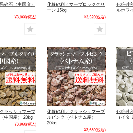
黒砕石（中国産）
化粧砂利／マーブロックグリ
化粧砂
ーン 15kg
ルホワイ
¥3,960
(税込)
¥3,520
(税込)
クラッシュマーブ
化粧砂利／クラッシュマーブ
化粧砂
中国産） 20kg
ルピンク（ベトナム産）
（イタリ
20kg
¥3,960
(税込)
¥3,630
(税込)