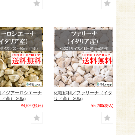
利／ジアーロシエーナ
化粧砂利／ファリーナ（イタ
ア産） 20kg
リア産） 20kg
¥4,620
(税込)
¥5,280
(税込)