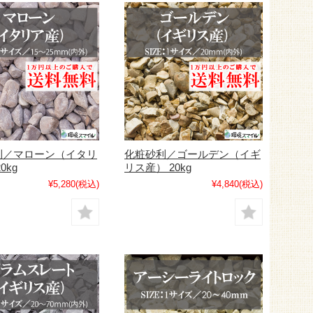
利／マローン（イタリ
化粧砂利／ゴールデン（イギ
0kg
リス産） 20kg
¥5,280
(税込)
¥4,840
(税込)