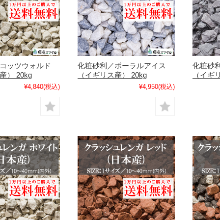
コッツウォルド
化粧砂利／ポーラルアイス
化粧砂
） 20kg
（イギリス産） 20kg
（イギリ
¥4,840
(税込)
¥4,950
(税込)