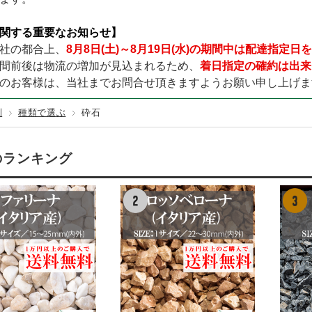
TURF／レギュラータイプ
テックス125BB
000×幅200×厚み140mm (黒色)
その他カラー
固定資材
GREEN LIFE
テラダ
赤・ピンク
URF／くつろぎタイプ
関する重要なお知らせ】
100EX
000×幅200×厚み140mm (茶色)
カンエツ
ダイケン
URF／カールタイプ
社の都合上、
8月8日(土)～8月19日(水)の期間中は配達指定
150
000×幅200×厚み140mm (ナチュラル)
ワクイ
イナバ製作所
間前後は物流の増加が見込まれるため、
着日指定の確約は出来
200
,000×幅200×厚み140mm (中古風／オーク)
メタルテック
のお客様は、当社までお問合せ頂きますようお願い申し上げま
250
利
種類で選ぶ
砕石
のランキング