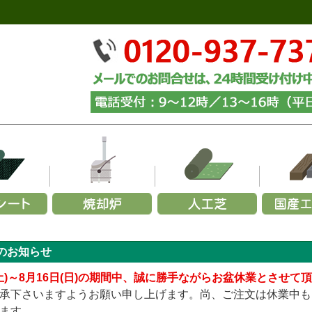
ーズから選ぶ
リーズから選ぶ
幅で選ぶ
材質で選ぶ
メーカーで選ぶ
用途から選ぶ
施工用途から選ぶ
部
ら選ぶ
施
のお知らせ
350G
000×幅200×厚み70mm (黒色)
玉石
～1,200mm
火山岩製
緑化マルチフェルトエバー
砂利
カイスイマレン
家庭用ごみ焼却炉
山崎産業
砕石
お試し施工セット
パ
URF／あそびタイプ
メモリーターフ／25ｍｍ
240G
000×幅200×厚み70mm (茶色)
黒
1,200～1,500mm
ステンレス製
緑化マルチフェルトVer.5
グレー
セキスイ
青・緑
業務用ごみ焼却炉
ヨドコウ
砂利下・人工芝施工セ
グレー
青
柱
(土)～8月16日(日)の期間中、誠に勝手ながらお盆休業とさせて
TURF／プレミアムタイプ
メモリーターフ／AIR
136G
000×幅200×厚み70mm (ナチュラル)
白
1,500～1,800mm
アルマ加工製
緑化マルチフェルトVer.600
白
リッチェル
ミックス
簡易式ごみ焼却炉
四国化成
むき出し(暴露)施工セ
白
ミ
固
承下さいますようお願い申し上げます。尚、ご注文は休業中も
URF／Wタイプ
メモリーターフ／スクエア（ジョイント式）
テックス240BB
,000×幅200×厚み70mm (中古風／オーク)
ミックス
1,800mm～
アルマ加工＋耐火レンガ製
緑化ニードルマルチ
黄・茶
三協アルミ
エコ環境プロジェクト
傾斜地(畦畔・法面)施工
黄・茶
ます。