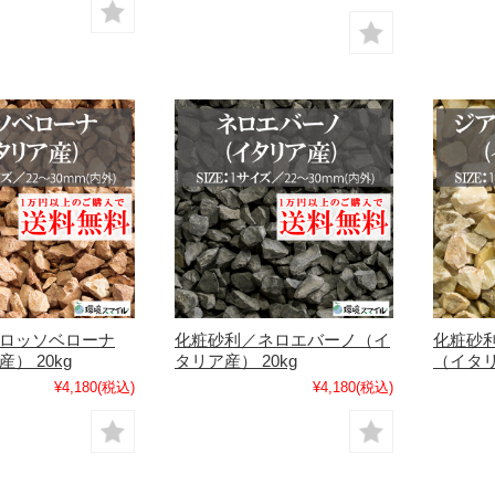
ロッソベローナ
化粧砂利／ネロエバーノ（イ
化粧砂
） 20kg
タリア産） 20kg
（イタリ
¥4,180
(税込)
¥4,180
(税込)