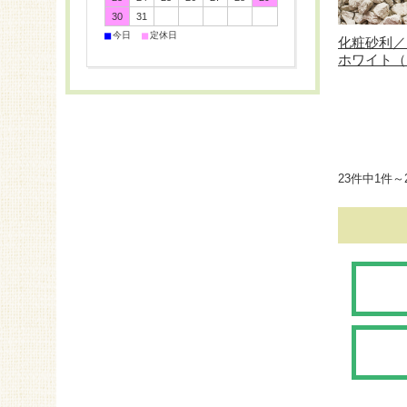
30
31
■
■
今日
定休日
化粧砂利／
ホワイト（日
23件中1件～