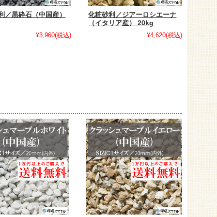
利／黒砕石（中国産）
化粧砂利／ジアーロシエーナ
（イタリア産） 20kg
¥3,960
(税込)
¥4,620
(税込)