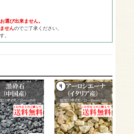
ドックラン用
30mm
ゴルフ用
35mm
目地用
40mm
日をお選び出来ません。
ません
のでご了承ください。
す。