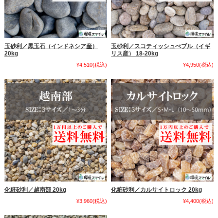
玉砂利／黒玉石（インドネシア産）
玉砂利／スコティッシュぺブル（イギ
20kg
リス産） 18-20kg
¥4,510
(税込)
¥4,950
(税込)
化粧砂利／越南部 20kg
化粧砂利／カルサイトロック 20kg
¥3,960
(税込)
¥4,400
(税込)