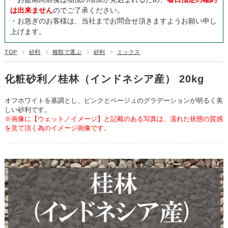
は出来ません
のでご了承ください。
・お急ぎのお客様は、当社までお問合せ頂きますようお願い申し
上げます。
TOP
砂利
種類で選ぶ
砂利
ミックス
化粧砂利／桂林（インドネシア産） 20kg
オフホワイトを基調とし、ピンクとベージュのグラデーションが明るく美
しい砂利です。
※画像に【ウェット／イメージ】と記載のある写真は、濡れた状態の質感
を見て頂く為のイメージ画像です。