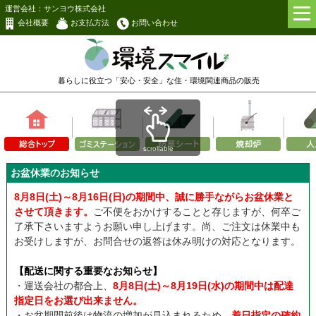
運営会社：サンヨウ株式会社
会社概要
お支払方法
お問い合わせ
暮らしに役立つ「安心・安全」な
住・環境関連商品の販売
scrollable
お盆休業のお知らせ
8月8日(土)～8月16日(日)の期間中、誠に勝手ながらお盆休業と
させて頂きます。
ご不便をおかけすることと存じますが、何卒ご
了承下さいますようお願い申し上げます。尚、ご注文は休業中も
お受けしますが、お問合せの返答は休み明けの対応となります。
【配送に関する重要なお知らせ】
・運送会社の都合上、
8月8日(土)～8月19日(水)の期間中は配達
指定日をお選び出来ません。
・お盆期間前後は物流の増加が見込まれるため、
着日指定の確約