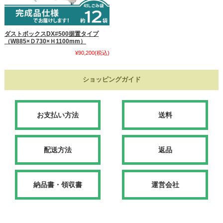
ダストボックスDX#500据置タイプ
（W885×Ｄ730×Ｈ1100mm）
¥90,200
(税込)
ショッピングガイド
お支払い方法
送料
配送方法
返品
納品書・領収書
運営会社