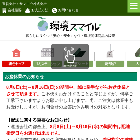
運営会社：サンヨウ株式会社
会社概要
お支払方法
お問い合わせ
暮らしに役立つ「安心・安全」な
住・環境関連商品の販売
scrollable
お盆休業のお知らせ
8月8日(土)～8月16日(日)の期間中、誠に勝手ながらお盆休業と
させて頂きます。
ご不便をおかけすることと存じますが、何卒ご
了承下さいますようお願い申し上げます。尚、ご注文は休業中も
お受けしますが、お問合せの返答は休み明けの対応となります。
【配送に関する重要なお知らせ】
・運送会社の都合上、
8月8日(土)～8月19日(水)の期間中は配達
指定日をお選び出来ません。
・お盆期間前後は物流の増加が見込まれるため、
着日指定の確約