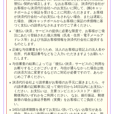
替払い契約が成立します。 なおお客様には、決済代行会社が
お客様から決済代行会社へのお支払いに関して、(株)キャッ
チボールより保証を受けることに同意いただきます。お客様
が決済代行会社へのお支払いをされない場合、または遅延し
た場合、 (株)キャッチボールからお客様に保証の求償権に基
づく支払いの請求がなされますのでご了承ください。
「後払い決済」サービスの提供に必要な限度で、お客様がご発
注にあたり登録された個人情報（氏名・住所・電子メールア
ドレス等）および当該お客様情報を決済代行会社に提供する
ものとします。
正確な与信審査を行うため、法人のお客様は登記上の法人名や
住所、代表電話番号などをご入力いただきますようお願いい
たします。
与信審査の結果によっては「後払い決済」サービスのご利用を
お断りすることがございます。与信が通らなかった場合は他
の決済方法に変更するなどのご対応が必要ですので、あらか
じめご了承ください。
決済代行会社より請求書がお客様のお手元に届きましたら、そ
の請求書の記載事項に従って発行日から14日以内にお支払い
ください。お支払いは、主要コンビニエンスストア・銀行・
郵便局のいずれかをご利用ください。 なお、銀行振込、郵便
振替の場合は振込手数料（実費）をお客様にてご負担くださ
い。
14日の請求期限を過ぎてお支払い頂いていないお取引がある