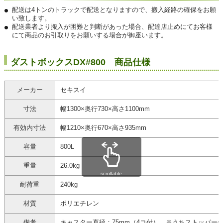
配送は4トンのトラックで配送となりますので、搬入経路の確保をお願
い致します。
配送業者より搬入が困難と判断があった場合、配達店止めにてお客様
にて商品のお引取りをお願いする場合が御座います。
ダストボックスDX#800 商品仕様
メーカー
セキスイ
寸法
幅1300×奥行730×高さ1100mm
有効内寸法
幅1210×奥行670×高さ935mm
容量
800L
重量
26.0kg
scrollable
耐荷重
240kg
材質
ポリエチレン
備考
キャスター直径：75mm（4コ付） ※うちストッパー付