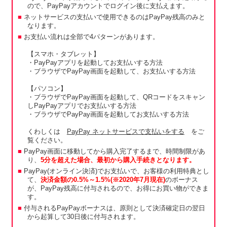
ので、PayPayアカウントでログイン後に支払えます。
ネットサービスの支払いで使用できるのはPayPay残高のみと
なります。
お支払い流れは全部で4パターンがあります。
【スマホ・タブレット】
・PayPayアプリを起動してお支払いする方法
・ブラウザでPayPay画面を起動して、お支払いする方法
【パソコン】
・ブラウザでPayPay画面を起動して、QRコードをスキャン
しPayPayアプリでお支払いする方法
・ブラウザでPayPay画面を起動してお支払いする方法
くわしくは
PayPay ネットサービスで支払いをする
をご
覧ください。
PayPay画面に移動してから購入完了するまで、時間制限があ
り、
5分を超えた場合、最初から購入手続きとなります。
PayPay(オンライン決済)でお支払いで、お客様の利用特典とし
て、
決済金額の0.5%～1.5%(※2020年7月現在)
のボーナス
が、PayPay残高に付与されるので、お得にお買い物ができま
す。
付与されるPayPayボーナスは、原則として決済確定日の翌日
から起算して30日後に付与されます。