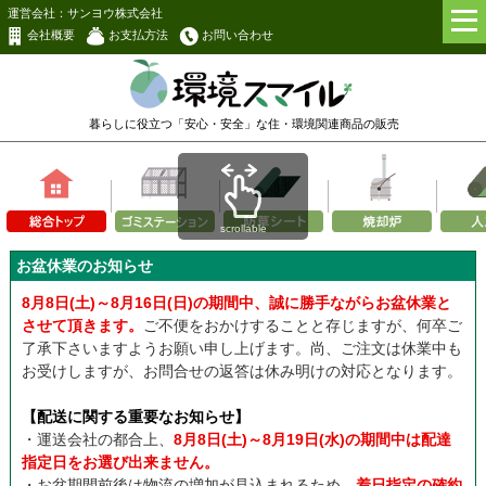
運営会社：サンヨウ株式会社
会社概要
お支払方法
お問い合わせ
暮らしに役立つ「安心・安全」な
住・環境関連商品の販売
scrollable
お盆休業のお知らせ
8月8日(土)～8月16日(日)の期間中、誠に勝手ながらお盆休業と
させて頂きます。
ご不便をおかけすることと存じますが、何卒ご
了承下さいますようお願い申し上げます。尚、ご注文は休業中も
お受けしますが、お問合せの返答は休み明けの対応となります。
【配送に関する重要なお知らせ】
・運送会社の都合上、
8月8日(土)～8月19日(水)の期間中は配達
指定日をお選び出来ません。
・お盆期間前後は物流の増加が見込まれるため、
着日指定の確約