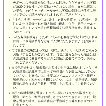
チボールより保証を受けることに同意いただきます。お客様
が決済代行会社へのお支払いをされない場合、または遅延し
た場合、 (株)キャッチボールからお客様に保証の求償権に基
づく支払いの請求がなされますのでご了承ください。
「後払い決済」サービスの提供に必要な限度で、お客様がご発
注にあたり登録された個人情報（氏名・住所・電子メールア
ドレス等）および当該お客様情報を決済代行会社に提供する
ものとします。
正確な与信審査を行うため、法人のお客様は登記上の法人名や
住所、代表電話番号などをご入力いただきますようお願いい
たします。
与信審査の結果によっては「後払い決済」サービスのご利用を
お断りすることがございます。与信が通らなかった場合は他
の決済方法に変更するなどのご対応が必要ですので、あらか
じめご了承ください。
決済代行会社より請求書がお客様のお手元に届きましたら、そ
の請求書の記載事項に従って発行日から14日以内にお支払い
ください。お支払いは、主要コンビニエンスストア・銀行・
郵便局のいずれかをご利用ください。 なお、銀行振込、郵便
振替の場合は振込手数料（実費）をお客様にてご負担くださ
い。
14日の請求期限を過ぎてお支払い頂いていないお取引がある
場合、新たなご利用はお断りさせていただきます。また、期
限を過ぎた場合、再請求書発行手数料が加算されますのでご
注意ください。