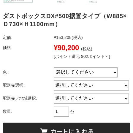
ダストボックスDX#500据置タイプ（W885×
Ｄ730×Ｈ1100mm）
定価:
¥153,208
(税込)
¥90,200
価格:
(税込)
[ポイント還元 902ポイント～]
色：
配送先選択:
配送先／地域選択:
数量:
台