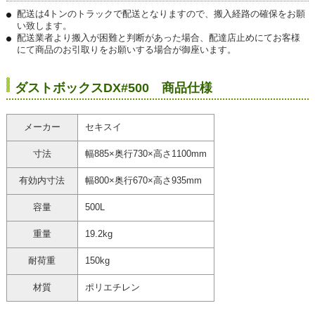
配送は4トンのトラックで配送となりますので、搬入経路の確保をお願
い致します。
配送業者より搬入が困難と判断があった場合、配達店止めにてお客様
にて商品のお引取りをお願いする場合が御座います。
ダストボックスDX#500 商品仕様
メーカー
セキスイ
寸法
幅885×奥行730×高さ1100mm
有効内寸法
幅800×奥行670×高さ935mm
容量
500L
重量
19.2kg
耐荷重
150kg
材質
ポリエチレン