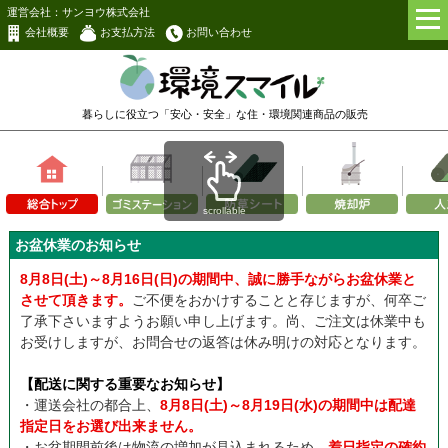
運営会社：サンヨウ株式会社
会社概要
お支払方法
お問い合わせ
暮らしに役立つ「安心・安全」な
住・環境関連商品の販売
scrollable
お盆休業のお知らせ
8月8日(土)～8月16日(日)の期間中、誠に勝手ながらお盆休業と
させて頂きます。
ご不便をおかけすることと存じますが、何卒ご
了承下さいますようお願い申し上げます。尚、ご注文は休業中も
お受けしますが、お問合せの返答は休み明けの対応となります。
【配送に関する重要なお知らせ】
・運送会社の都合上、
8月8日(土)～8月19日(水)の期間中は配達
指定日をお選び出来ません。
・お盆期間前後は物流の増加が見込まれるため、
着日指定の確約