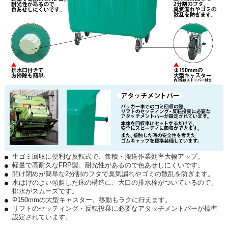
生ゴミ回収に便利な反転式で、集積・搬送作業効率大幅アップ。
軽量で高耐久なFRP製。耐光性があるので色あせしにくいです。
開け閉めが簡単な2分割のフタで臭気漏れやゴミの散乱を防ぎます。
水はけのよい傾斜した床の構造に、大口の排水栓がついているので、
排水がスムーズです。
Φ150mmの大型キャスター。移動もラクに行えます。
リフトのセッティング・反転投棄に必要なアタッチメントバーが標準
設定されています。