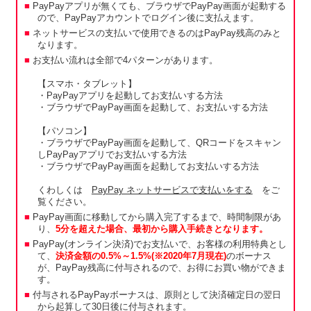
PayPayアプリが無くても、ブラウザでPayPay画面が起動する
ので、PayPayアカウントでログイン後に支払えます。
ネットサービスの支払いで使用できるのはPayPay残高のみと
なります。
お支払い流れは全部で4パターンがあります。
【スマホ・タブレット】
・PayPayアプリを起動してお支払いする方法
・ブラウザでPayPay画面を起動して、お支払いする方法
【パソコン】
・ブラウザでPayPay画面を起動して、QRコードをスキャン
しPayPayアプリでお支払いする方法
・ブラウザでPayPay画面を起動してお支払いする方法
くわしくは
PayPay ネットサービスで支払いをする
をご
覧ください。
PayPay画面に移動してから購入完了するまで、時間制限があ
り、
5分を超えた場合、最初から購入手続きとなります。
PayPay(オンライン決済)でお支払いで、お客様の利用特典とし
て、
決済金額の0.5%～1.5%(※2020年7月現在)
のボーナス
が、PayPay残高に付与されるので、お得にお買い物ができま
す。
付与されるPayPayボーナスは、原則として決済確定日の翌日
から起算して30日後に付与されます。