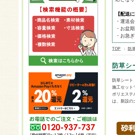
CLOVER 
ステンレス
25～29袋
プラン
長さ2,
CLOVER T
FRP
【配送に
30～60袋
KOMA
長さ2,
CLOVER T
・運送会
スチール
KOMA
長さ2,
・お盆期
KOMA
長さ2
・お急ぎ
KOMA
TOP
防
防草シ
防草シート
施工セット
ポリエステ
は、新設の