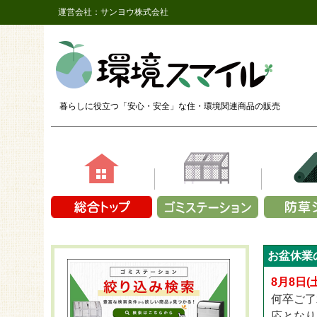
運営会社：サンヨウ株式会社
暮らしに役立つ「安心・安全」な
住・環境関連商品の販売
素材で選ぶ
容量で選ぶ
商品シリ
商品シ
商品シリーズか
お盆休業
鉄（メッシュ）
1～9袋
ザバーン
長さ2,
CLOVER T
プラスチック製
10～14袋
ザバーン
長さ2,
8月8日
CLOVER 
アルミ
15～19袋
ザバーン
長さ2,
何卒ご了
CLOVER T
折り畳み式
20～24袋
プラン
長さ2
応となり