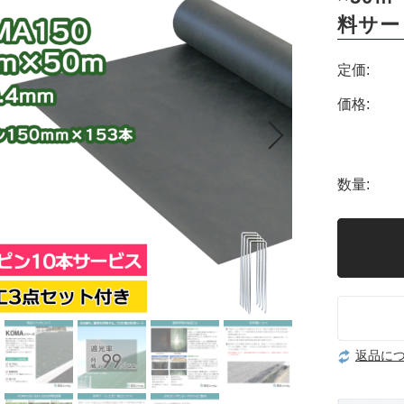
料サー
定価:
価格:
数量:
返品に