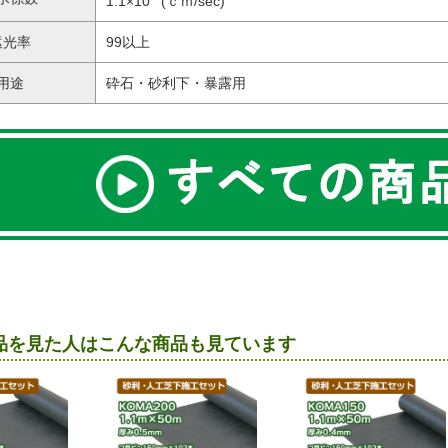
1.1×10
(ｃｍ/sec)
遮光率
99以上
用途
砕石・砂利下・暴露用
品を見た人はこんな商品も見ています