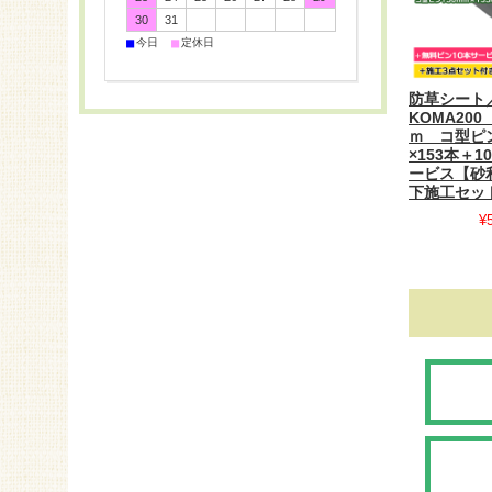
30
31
■
■
今日
定休日
防草シート
KOMA200 
ｍ コ型ピン
×153本＋
ービス【砂
下施工セッ
¥