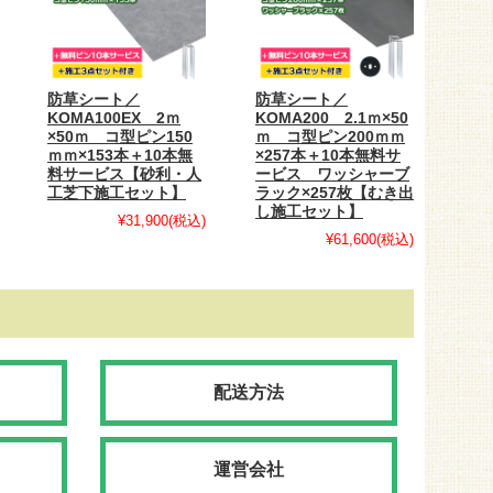
防草シート／
防草シート／
KOMA100EX 2ｍ
KOMA200 2.1ｍ×50
×50ｍ コ型ピン150
ｍ コ型ピン200ｍｍ
ｍｍ×153本＋10本無
×257本＋10本無料サ
料サービス【砂利・人
ービス ワッシャーブ
工芝下施工セット】
ラック×257枚【むき出
し施工セット】
¥31,900
(税込)
¥61,600
(税込)
配送方法
運営会社