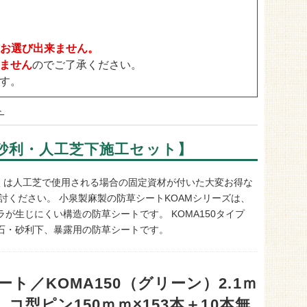
ドックラン用
30mm
ゴルフ用
35mm
目地用
40mm
日をお選び出来ません。
ません
のでご了承ください。
す。
ト
ｍ【砂利・人工芝下施工セット】
もしくは人工芝で使用される場合の固定資材が付いた大変お得な
討ください。 小泉製麻製の防草シートKOAMシリーズは、
生じにくい構造の防草シートです。 KOMA150タイプ
石・砂利下、暴露用の防草シートです。
ート／KOMA150（グリーン）2.1ｍ
 コ型ピン150ｍｍ×153本＋10本無