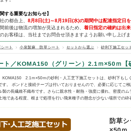
TURF／レギュラータイプ
テックス125BB
000×幅200×厚み140mm (黒色)
その他カラー
固定資材
GREEN LIFE
テラダ
赤・ピンク
URF／くつろぎタイプ
関する重要なお知らせ】
100EX
000×幅200×厚み140mm (茶色)
カンエツ
ダイケン
URF／カールタイプ
社の都合上、
8月8日(土)～8月19日(水)の期間中は配達指定
150
000×幅200×厚み140mm (ナチュラル)
ワクイ
イナバ製作所
間前後は物流の増加が見込まれるため、
着日指定の確約は出来
200
,000×幅200×厚み140mm (中古風／オーク)
メタルテック
のお客様は、当社までお問合せ頂きますようお願い申し上げま
250
草シート
小泉製麻 防草シート
セットから選ぶ
砂利下施工セッ
ート／KOMA150（グリーン）2.1ｍ×50
 KOMA150 2.1ｍ×50ｍの砂利・人工芝下施工セットは、砂利下
です。 ボンドと接続テープは付いておりませんので、必要に応じてご検
ル製の長繊維不織布です。さらに親水性・耐熱・強度に優れ、密度のムラが
土地である程度、根まで処理を行い飛来種子の懸念が少ない場所での砕
防草シ
×50ｍ