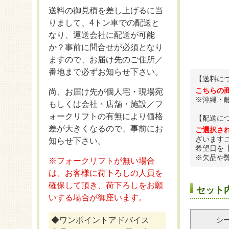
送料の御見積を差し上げるに当
りまして、4トン車での配送と
なり、運送会社に配送が可能
か？事前に問合せが必須となり
ますので、お届け先のご住所／
番地まで必ずお知らせ下さい。
【送料に
こちらの
尚、お届け先が個人宅・現場宛
※沖縄・
もしくは会社・店舗・施設／フ
ォークリフトの有無により価格
【配送に
差が大きくなるので、事前にお
ご選択さ
ざいます
知らせ下さい。
希望日を
※欠品や
※フォークリフトが無い場合
は、お客様に荷下ろしの人員を
確保して頂き、荷下ろしをお願
セット
いする場合が御座います。
◆ワンポイントアドバイス
シ