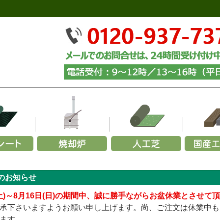
ーズから選ぶ
リーズから選ぶ
幅で選ぶ
材質で選ぶ
メーカーで選ぶ
用途から選ぶ
施工用途から選ぶ
部
ら選ぶ
施
のお知らせ
350G
000×幅200×厚み70mm (黒色)
玉石
～1,200mm
火山岩製
緑化マルチフェルトエバー
砂利
カイスイマレン
家庭用ごみ焼却炉
山崎産業
砕石
お試し施工セット
パ
URF／あそびタイプ
メモリーターフ／25ｍｍ
240G
000×幅200×厚み70mm (茶色)
黒
1,200～1,500mm
ステンレス製
緑化マルチフェルトVer.5
グレー
セキスイ
青・緑
業務用ごみ焼却炉
ヨドコウ
砂利下・人工芝施工セ
グレー
青
柱
(土)～8月16日(日)の期間中、誠に勝手ながらお盆休業とさせて
TURF／プレミアムタイプ
メモリーターフ／AIR
136G
000×幅200×厚み70mm (ナチュラル)
白
1,500～1,800mm
アルマ加工製
緑化マルチフェルトVer.600
白
リッチェル
ミックス
簡易式ごみ焼却炉
四国化成
むき出し(暴露)施工セ
白
ミ
固
承下さいますようお願い申し上げます。尚、ご注文は休業中も
URF／Wタイプ
メモリーターフ／スクエア（ジョイント式）
テックス240BB
,000×幅200×厚み70mm (中古風／オーク)
ミックス
1,800mm～
アルマ加工＋耐火レンガ製
緑化ニードルマルチ
黄・茶
三協アルミ
エコ環境プロジェクト
傾斜地(畦畔・法面)施工
黄・茶
ます。