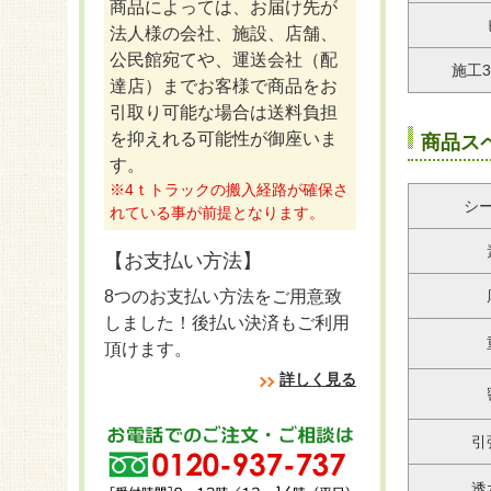
商品によっては、お届け先が
法人様の会社、施設、店舗、
公民館宛てや、運送会社（配
施工
達店）までお客様で商品をお
引取り可能な場合は送料負担
を抑えれる可能性が御座いま
商品ス
す。
※4ｔトラックの搬入経路が確保さ
シ
れている事が前提となります。
【お支払い方法】
8つのお支払い方法をご用意致
しました！後払い決済もご利用
頂けます。
詳しく見る
引
透