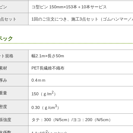
ピン
コ型ピン 150mm×153本＋10本サービス
3点セット
1回のご注文につき、施工3点セット（ゴムハンマー／
ペック
ート規格
幅2.1m×長さ50m
素材
PET長繊維不織布
厚み
0.4ｍｍ
2
重量
150（ｇ/m
）
3
密度
0.30（ｇ/cm
）
張強度
タテ：300（N/5cm）/ヨコ：200（N/5cm）
-2
水係数