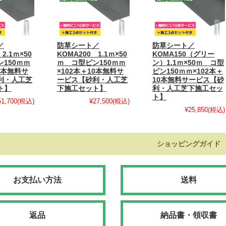
／
防草シート／
防草シート／
2.1ｍ×50
KOMA200 1.1ｍ×50
KOMA150（グリー
150ｍｍ
ｍ コ型ピン150ｍｍ
ン）1.1ｍ×50ｍ コ型
10本無料サ
×102本＋10本無料サ
ピン150ｍｍ×102本＋
利・人工芝
ービス【砂利・人工芝
10本無料サービス【砂
ト】
下施工セット】
利・人工芝下施工セッ
ト】
51,700
(税込)
¥27,500
(税込)
¥25,850
(税込)
ショッピングガイド
お支払い方法
送料
返品
納品書・領収書