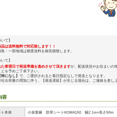
ついて】
商品は送料無料で対応致します！！
離島・一部地域は都度送料を御見積致します。
ついて】
れた希望日で発送準備を進めさせて頂きます
が、配送状況やお住まいの
ことを予めご了承下さい。
【特になし】
で、ご選択されると着日指定なしで発送となります。
弊社出荷量の増加に伴う、【発送遅延】が生じる場合は、ご連絡を差し
内容
ート本体
小泉製麻 防草シートKOMA150 幅2.1m×長さ50m