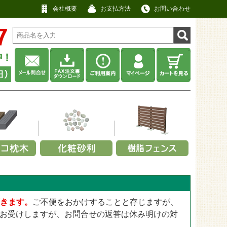
会社概要
お支払方法
お問い合わせ
材から選ぶ
利用シーンから選ぶ
耐用年数から選ぶ
厚みから選ぶ
工用途から選ぶ
厚みから選ぶ
ネル
畑・庭先
その他
No data
アクセントポール
0.3～0.4mm
景観用
13mm
ット
・緑
・キャップ
事務所・商店
約5年以上
防草・防犯砂利
スクリーンフェンス
0.5～0.64mm
頂きます。
ご不便をおかけすることと存じますが、
屋上用
25mm
ット
ックス
定部品
寺院・神社
約10年以上
瓦チップ
【無料】パネルサンプル
0.8～2.0mm
お受けしますが、お問合せの返答は休み明けの対
公園・遊具広場用
28mm
工場・建設業
ウッドチップ
2.5～4.0mm