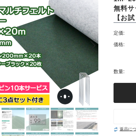
無料サ
【お試
定価:
価格:
数量:
返品に