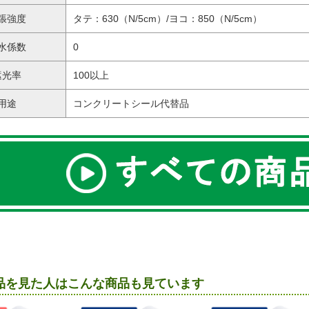
張強度
タテ：630（N/5cm）/ヨコ：850（N/5cm）
水係数
0
遮光率
100以上
用途
コンクリートシール代替品
品を見た人はこんな商品も見ています