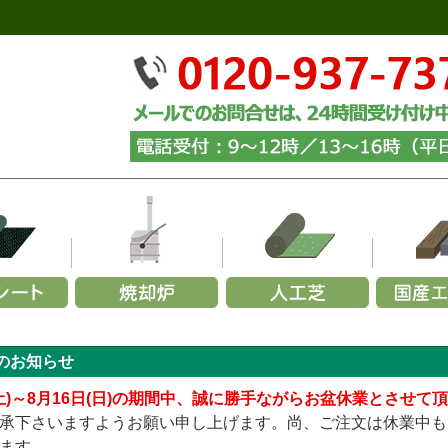
ーズから選ぶ
リーズから選ぶ
幅で選ぶ
材質で選ぶ
メーカーで選ぶ
用途から選ぶ
施工用途から選ぶ
部
ら選ぶ
施
のお知らせ
350G
000×幅200×厚み70mm (黒色)
玉石
～1,200mm
火山岩製
緑化マルチフェルトエバー
砂利
カイスイマレン
家庭用ごみ焼却炉
山崎産業
砕石
お試し施工セット
パ
URF／あそびタイプ
メモリーターフ／25ｍｍ
240G
000×幅200×厚み70mm (茶色)
黒
1,200～1,500mm
ステンレス製
緑化マルチフェルトVer.5
グレー
セキスイ
青・緑
業務用ごみ焼却炉
ヨドコウ
砂利下・人工芝施工セ
グレー
青
柱
(土)～8月16日(日)の期間中、誠に勝手ながらお盆休業とさせて
TURF／プレミアムタイプ
メモリーターフ／AIR
136G
000×幅200×厚み70mm (ナチュラル)
白
1,500～1,800mm
アルマ加工製
緑化マルチフェルトVer.600
白
リッチェル
ミックス
簡易式ごみ焼却炉
四国化成
むき出し(暴露)施工セ
白
ミ
固
承下さいますようお願い申し上げます。尚、ご注文は休業中も
URF／Wタイプ
メモリーターフ／スクエア（ジョイント式）
テックス240BB
,000×幅200×厚み70mm (中古風／オーク)
ミックス
1,800mm～
アルマ加工＋耐火レンガ製
緑化ニードルマルチ
黄・茶
三協アルミ
エコ環境プロジェクト
傾斜地(畦畔・法面)施工
黄・茶
ます。