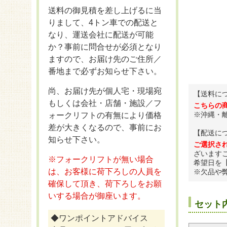
送料の御見積を差し上げるに当
りまして、4トン車での配送と
なり、運送会社に配送が可能
か？事前に問合せが必須となり
ますので、お届け先のご住所／
番地まで必ずお知らせ下さい。
尚、お届け先が個人宅・現場宛
【送料に
もしくは会社・店舗・施設／フ
こちらの
※沖縄・
ォークリフトの有無により価格
差が大きくなるので、事前にお
【配送に
知らせ下さい。
ご選択さ
ざいます
※フォークリフトが無い場合
希望日を
は、お客様に荷下ろしの人員を
※欠品や
確保して頂き、荷下ろしをお願
いする場合が御座います。
セット
◆ワンポイントアドバイス