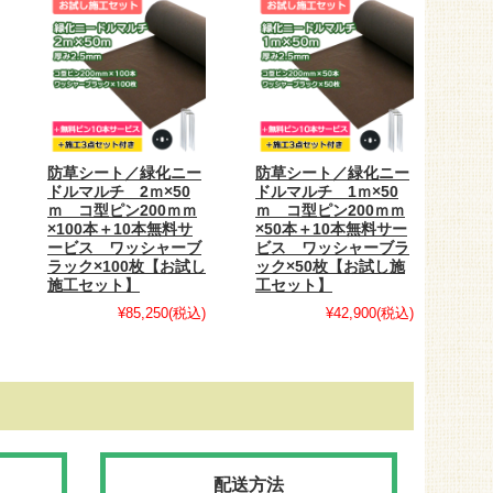
防草シート／緑化ニー
防草シート／緑化ニー
ドルマルチ 2ｍ×50
ドルマルチ 1ｍ×50
ｍ コ型ピン200ｍｍ
ｍ コ型ピン200ｍｍ
×100本＋10本無料サ
×50本＋10本無料サー
ービス ワッシャーブ
ビス ワッシャーブラ
ラック×100枚【お試し
ック×50枚【お試し施
施工セット】
工セット】
¥85,250
(税込)
¥42,900
(税込)
配送方法