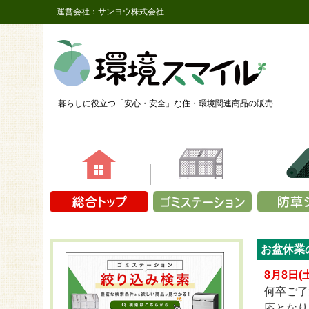
運営会社：サンヨウ株式会社
暮らしに役立つ「安心・安全」な
住・環境関連商品の販売
素材で選ぶ
容量で選ぶ
商品シリ
商品シ
商品シリーズか
お盆休業
鉄（メッシュ）
1～9袋
ザバーン
長さ2,
CLOVER T
プラスチック製
10～14袋
ザバーン
長さ2,
8月8日
CLOVER 
アルミ
15～19袋
ザバーン
長さ2,
何卒ご了
CLOVER T
折り畳み式
20～24袋
プラン
長さ2
応となり