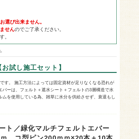
ドックラン用
30mm
ゴルフ用
35mm
目地用
40mm
日をお選び出来ません。
ません
のでご了承ください。
す。
ト
ｍ【お試し施工セット】
トです。 施工方法によっては固定資材が足りなくなる恐れが
エバーは、フェルト＋遮水シート＋フェルトの3層構造で水
ィルムを使用している為、雑草に水分を供給させず、衰退もし
ート／緑化マルチフェルトエバー
0ｍ コ型ピン200ｍｍ×20本＋10本