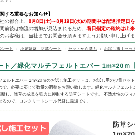
TURF／レギュラータイプ
テックス125BB
000×幅200×厚み140mm (黒色)
その他カラー
固定資材
GREEN LIFE
テラダ
赤・ピンク
URF／くつろぎタイプ
関する重要なお知らせ】
100EX
000×幅200×厚み140mm (茶色)
カンエツ
ダイケン
URF／カールタイプ
社の都合上、
8月8日(土)～8月19日(水)の期間中は配達指定
150
000×幅200×厚み140mm (ナチュラル)
ワクイ
イナバ製作所
間前後は物流の増加が見込まれるため、
着日指定の確約は出来
200
,000×幅200×厚み140mm (中古風／オーク)
メタルテック
のお客様は、当社までお問合せ頂きますようお願い申し上げま
250
草シート
小泉製麻 防草シート
セットから選ぶ
お試し施工セッ
ート／緑化マルチフェルトエバー 1m×20
フェルトエバー 1m×20ｍのお試し施工セットは、お試し用の少量セッ
ので、必要に応じて数量の調整をお願い致します。緑化マルチフェルト
％遮断し、雑草の成長を強力に抑制する防草シートです。 不透水性のフ
せるので、コンクリートシール代替に最適です。
防草シ
1m×2