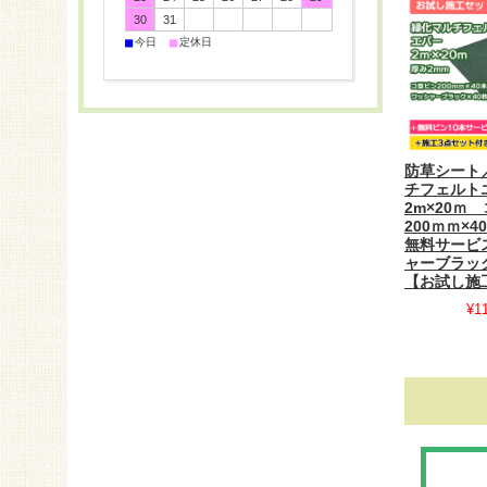
30
31
■
■
今日
定休日
防草シート
チフェルト
2m×20ｍ
200ｍｍ×4
無料サービ
ャーブラック
【お試し施
¥1