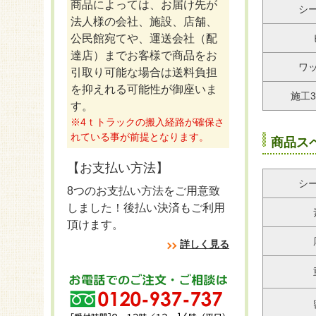
商品によっては、お届け先が
シ
法人様の会社、施設、店舗、
公民館宛てや、運送会社（配
達店）までお客様で商品をお
ワ
引取り可能な場合は送料負担
を抑えれる可能性が御座いま
施工
す。
※4ｔトラックの搬入経路が確保さ
れている事が前提となります。
商品ス
【お支払い方法】
シ
8つのお支払い方法をご用意致
しました！後払い決済もご利用
頂けます。
詳しく見る