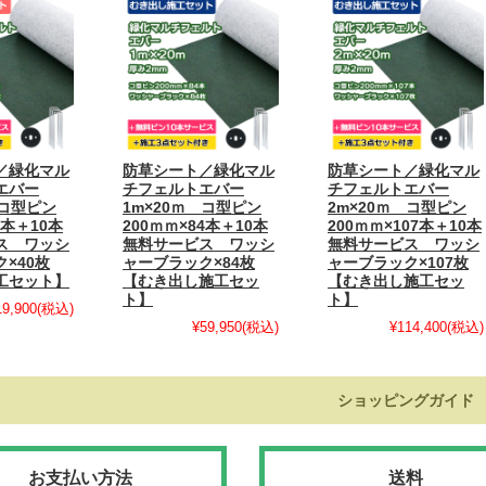
／緑化マル
防草シート／緑化マル
防草シート／緑化マル
エバー
チフェルトエバー
チフェルトエバー
 コ型ピン
1m×20ｍ コ型ピン
2m×20ｍ コ型ピン
0本＋10本
200ｍｍ×84本＋10本
200ｍｍ×107本＋10本
ス ワッシ
無料サービス ワッシ
無料サービス ワッシ
×40枚
ャーブラック×84枚
ャーブラック×107枚
工セット】
【むき出し施工セッ
【むき出し施工セッ
ト】
ト】
19,900
(税込)
¥59,950
(税込)
¥114,400
(税込)
ショッピングガイド
お支払い方法
送料