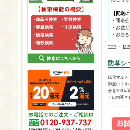
CLOVER 
ステンレス
25～29袋
プラン
長さ2,
CLOVER T
FRP
【配送に
30～60袋
KOMA
長さ2,
CLOVER T
・運送会
スチール
KOMA
長さ2,
・お盆期
KOMA
長さ2
・お急ぎ
KOMA
TOP
防
防草シ
緑化マルチ
御座います
分を100
くは枯死さ