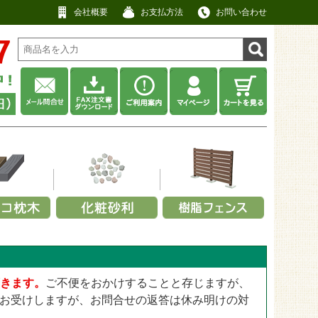
会社概要
お支払方法
お問い合わせ
材から選ぶ
利用シーンから選ぶ
耐用年数から選ぶ
厚みから選ぶ
工用途から選ぶ
厚みから選ぶ
ネル
畑・庭先
その他
No data
アクセントポール
0.3～0.4mm
景観用
13mm
ット
・緑
・キャップ
事務所・商店
約5年以上
防草・防犯砂利
スクリーンフェンス
0.5～0.64mm
頂きます。
ご不便をおかけすることと存じますが、
屋上用
25mm
ット
ックス
定部品
寺院・神社
約10年以上
瓦チップ
【無料】パネルサンプル
0.8～2.0mm
お受けしますが、お問合せの返答は休み明けの対
公園・遊具広場用
28mm
工場・建設業
ウッドチップ
2.5～4.0mm