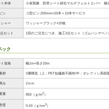
ート本体
小泉製麻 防草シート緑化マルチフェルトエバー 幅1m
ピン
コ型ピン 200mm×20本＋10本サービス
ッシャー
ワッシャーブラック×20枚
3点セット
1回のご注文につき、施工3点セット（ゴムハンマー／
ペック
ート規格
幅1m×長さ20m
素材
3層構造（上：PET短繊維不織布/中：オレフィン系樹脂
厚み
2ｍｍ
2
重量
850（ｇ/m
）
3
密度
0.43（ｇ/cm
）