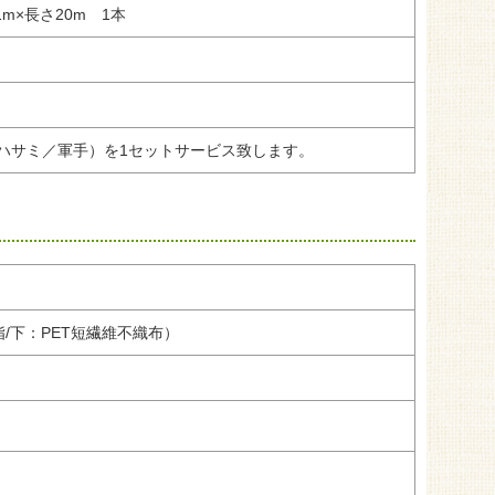
×長さ20m 1本
ハサミ／軍手）を1セットサービス致します。
/下：PET短繊維不織布）