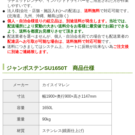
ラチェットレンチや、インパクトドライバーをご用意された方が作業
しやすいです。
法人様(会社・店舗・施設入れ)への配送は、
送料無料
で対応可能です。
(北海道、九州、沖縄、離島は除く)
個人・自治会様送りの組立品は、別途送料が発生します。
当社では、
配送場所により変動の大きい送料分をお客様に最安値でお届けできる
よう、送料を都度お見積りさせて頂きます。
配送業者を選べませんが、個人・自治会名宛ての場合でも配送業者の
配達店へお引取が可能な場合は、送料無料で対応可能
です。
送料につきましてはシステム上、カートに反映が出来ない為
ご注文後
に別途ご連絡致します。
ジャンボステンSU1650T 商品仕様
メーカー
カイスイマレン
寸法
幅1900×奥行900×高さ1147mm
容量
1650L
重量
90kg
材質
ステンレス(鏡面仕上げ)