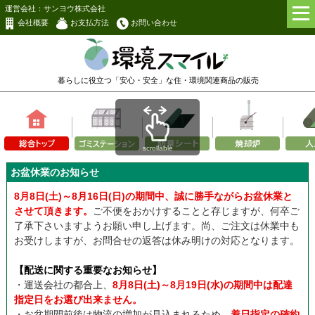
運営会社：サンヨウ株式会社
会社概要
お支払方法
お問い合わせ
暮らしに役立つ「安心・安全」な
住・環境関連商品の販売
scrollable
お盆休業のお知らせ
8月8日(土)～8月16日(日)の期間中、誠に勝手ながらお盆休業と
させて頂きます。
ご不便をおかけすることと存じますが、何卒ご
了承下さいますようお願い申し上げます。尚、ご注文は休業中も
お受けしますが、お問合せの返答は休み明けの対応となります。
【配送に関する重要なお知らせ】
・運送会社の都合上、
8月8日(土)～8月19日(水)の期間中は配達
指定日をお選び出来ません。
・お盆期間前後は物流の増加が見込まれるため、
着日指定の確約