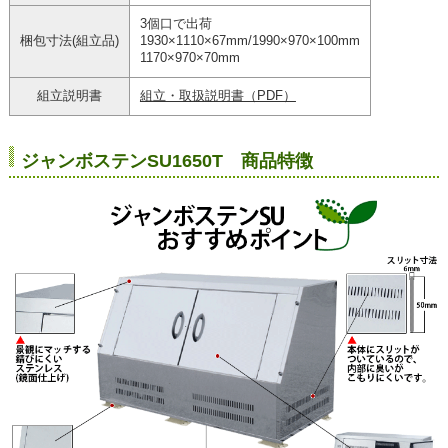
3個口で出荷
梱包寸法(組立品)
1930×1110×67mm/1990×970×100mm
1170×970×70mm
組立説明書
組立・取扱説明書（PDF）
ジャンボステンSU1650T 商品特徴