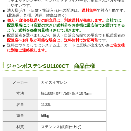
ラチェットレンチや、インパクトドライバーをご用意された方が作業
しやすいです。
法人様(会社・店舗・施設入れ)への配送は、
送料無料
で対応可能です。
(北海道、九州、沖縄、離島は除く)
個人・自治会様送りの組立品は、別途送料が発生します。
当社では、
配送場所により変動の大きい送料分をお客様に最安値でお届けできる
よう、送料を都度お見積りさせて頂きます。
配送業者を選べませんが、個人・自治会名宛ての場合でも配送業者の
配達店へお引取が可能な場合は、送料無料で対応可能
です。
送料につきましてはシステム上、カートに反映が出来ない為
ご注文後
に別途ご連絡致します。
ジャンボステンSU1100CT 商品仕様
メーカー
カイスイマレン
寸法
幅1800×奥行750×高さ1075mm
容量
1100L
重量
56kg
材質
ステンレス(鏡面仕上げ)