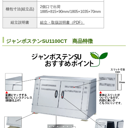
2個口で出荷
梱包寸法(組立品)
1885×815×90mm/1805×1035×70mm
組立説明書
組立・取扱説明書（PDF）
ジャンボステンSU1100CT 商品特徴