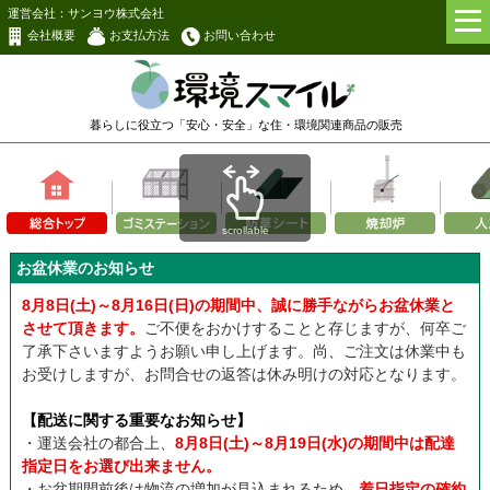
運営会社：サンヨウ株式会社
会社概要
お支払方法
お問い合わせ
暮らしに役立つ「安心・安全」な
住・環境関連商品の販売
scrollable
お盆休業のお知らせ
8月8日(土)～8月16日(日)の期間中、誠に勝手ながらお盆休業と
させて頂きます。
ご不便をおかけすることと存じますが、何卒ご
了承下さいますようお願い申し上げます。尚、ご注文は休業中も
お受けしますが、お問合せの返答は休み明けの対応となります。
【配送に関する重要なお知らせ】
・運送会社の都合上、
8月8日(土)～8月19日(水)の期間中は配達
指定日をお選び出来ません。
・お盆期間前後は物流の増加が見込まれるため、
着日指定の確約