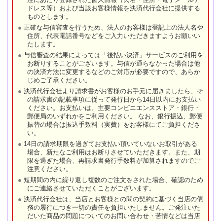
注にあたり登録された個人情報（氏名・住所・電子メールア
ドレス等）および当該お客様情報を決済代行会社に提供する
ものとします。
正確な与信審査を行うため、法人のお客様は登記上の法人名や
住所、代表電話番号などをご入力いただきますようお願いい
たします。
与信審査の結果によっては「後払い決済」サービスのご利用を
お断りすることがございます。与信が通らなかった場合は他
の決済方法に変更するなどのご対応が必要ですので、あらか
じめご了承ください。
決済代行会社より請求書がお客様のお手元に届きましたら、そ
の請求書の記載事項に従って発行日から14日以内にお支払い
ください。お支払いは、主要コンビニエンスストア・銀行・
郵便局のいずれかをご利用ください。 なお、銀行振込、郵便
振替の場合は振込手数料（実費）をお客様にてご負担くださ
い。
14日の請求期限を過ぎてお支払い頂いていないお取引がある
場合、新たなご利用はお断りさせていただきます。また、期
限を過ぎた場合、再請求書発行手数料が加算されますのでご
注意ください。
短期間の内に繰り返し複数のご注文をされた場合、確認のため
にご連絡させていただくことがございます。
決済代行会社は、当店とお客様との間の契約に基づく当店の債
務の履行につき一切の責任を負担いたしません。ご発注いた
だいた商品の問題についてのお問い合わせ・苦情などは当店