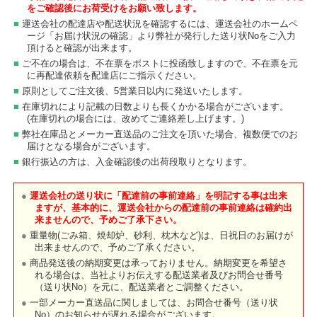
をご確認後にお荷受けをお願い致します。
運送会社の配達店や配送状況を確認するには、運送会社のホームペ
ージ「お届け状況の確認」より弊社が発行した送り状Noをご入力
頂けると確認が出来ます。
ご不在の場合は、不在票をポストに投函致しますので、不在票を元
に再配達依頼を配達店にご指示ください。
原則としてご注文後、5営業日以内に発送いたします。
在庫切れにより記載の日数よりも長くかかる場合がございます。
(在庫切れの場合には、改めてご連絡差し上げます。)
弊社在庫品とメーカー直送品のご注文を頂いた場合、複数便でのお
届けとなる場合がございます。
銀行振込の方は、入金確認後の出荷段取りとなります。
運送会社の送り状に「配達前の事前連絡」を明記する事は出来
ますが、基本的に、運送会社からの配達前の事前連絡は確約出
来ませんので、予めご了承下さい。
重量物(ごみ箱、焼却炉、砂利、枕木など)は、日祝日のお届けが
出来ませんので、予めご了承ください。
商品発送後の納期変更は承っておりません。納期変更を希望さ
れる場合は、当社よりお伝えする配送業者及びお問合せ番号
（送り状No）を元に、配送業者とご調整ください。
一部メーカー直送品に関しましては、お問合せ番号（送り状
No）のお知らせが遅れる場合がございます。