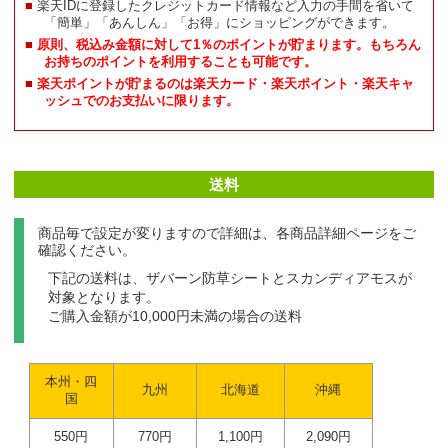
楽天IDに登録したクレジットカード情報など入力の手間を省いて
「簡単」「あんしん」「お得」にショッピングができます。
原則、税込み金額に対して1％のポイントが貯まります。もちろん
お持ちのポイントを利用することも可能です。
楽天ポイントが貯まるのは楽天カード・楽天ポイント・楽天キャ
ッシュでのお支払いに限ります。
送料
商品毎で設定が変りますので詳細は、各商品詳細ページをご
確認ください。
下記の送料は、ザバーン防草シートとスカンディアモスが
対象となります。
ご購入金額が10,000円未満の場合の送料
本州・四
九州
北海道
沖縄
国
550円
770円
1,100円
2,090円