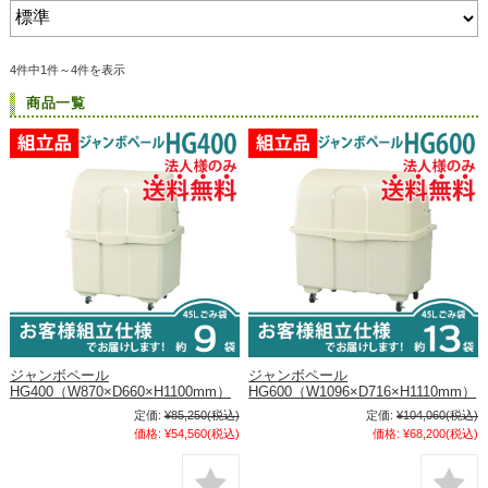
4件中1件～4件を表示
商品一覧
ジャンボペール
ジャンボペール
HG400（W870×D660×H1100mm）
HG600（W1096×D716×H1110mm）
定価:
¥85,250
(税込)
定価:
¥104,060
(税込)
価格:
¥54,560
(税込)
価格:
¥68,200
(税込)