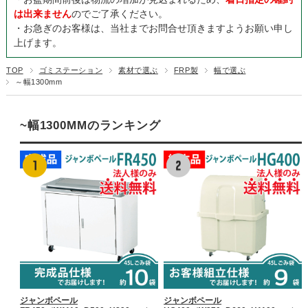
は出来ません
のでご了承ください。
・お急ぎのお客様は、当社までお問合せ頂きますようお願い申し
上げます。
TOP
ゴミステーション
素材で選ぶ
FRP製
幅で選ぶ
～幅1300mm
~幅1300MMのランキング
ジャンボペール
ジャンボペール