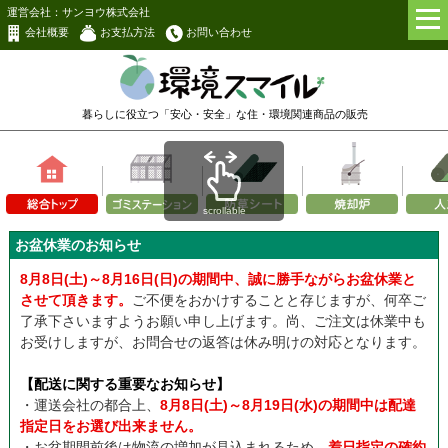
運営会社：サンヨウ株式会社
会社概要
お支払方法
お問い合わせ
暮らしに役立つ「安心・安全」な
住・環境関連商品の販売
scrollable
お盆休業のお知らせ
8月8日(土)～8月16日(日)の期間中、誠に勝手ながらお盆休業と
させて頂きます。
ご不便をおかけすることと存じますが、何卒ご
了承下さいますようお願い申し上げます。尚、ご注文は休業中も
お受けしますが、お問合せの返答は休み明けの対応となります。
【配送に関する重要なお知らせ】
・運送会社の都合上、
8月8日(土)～8月19日(水)の期間中は配達
指定日をお選び出来ません。
・お盆期間前後は物流の増加が見込まれるため、
着日指定の確約