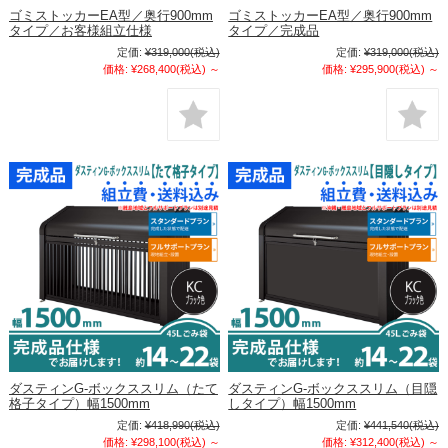
ゴミストッカーEA型／奥行900mm
ゴミストッカーEA型／奥行900mm
タイプ／お客様組立仕様
タイプ／完成品
定価:
¥319,000
(税込)
定価:
¥319,000
(税込)
価格:
¥268,400
(税込)
～
価格:
¥295,900
(税込)
～
ダスティンG-ボックススリム（たて
ダスティンG-ボックススリム（目隠
格子タイプ）幅1500mm
しタイプ）幅1500mm
定価:
¥418,990
(税込)
定価:
¥441,540
(税込)
価格:
¥298,100
(税込)
～
価格:
¥312,400
(税込)
～