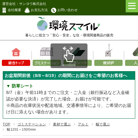
運営会社：サンヨウ株式会社
会社概要
お支払方法
お問い合わせ
暮らしに役立つ「安心・安全」な
住・環境関連商品の販売
scrollable
お盆期間前後（8/8～8/19）の期間にお届けをご希望のお客様へ
▼ 防草シート
8/7（金）午前11時までのご注文・ご入金（銀行振込など入金確
認が必要な決済）が完了した場合、お届けが可能です。
※商品の在庫状況や配送地域、交通事情等により、ご希望のお届
け日に添えない場合があります。
TOP
ゴミステーション
素材で選ぶ
アルミ
幅で選ぶ
幅1201～1500mm