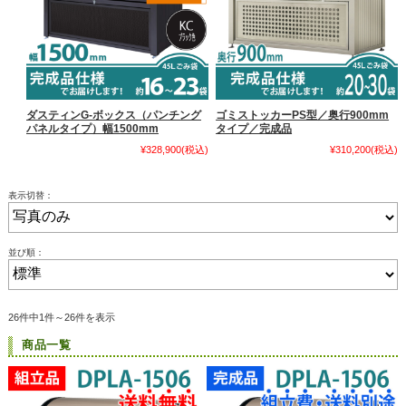
ダスティンG-ボックス（パンチング
ゴミストッカーPS型／奥行900mm
パネルタイプ）幅1500mm
タイプ／完成品
¥328,900
(税込)
¥310,200
(税込)
表示切替：
並び順：
26件中1件～26件を表示
商品一覧