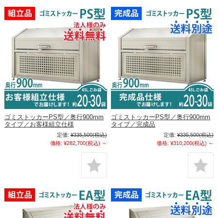
ゴミストッカーPS型／奥行900mm
ゴミストッカーPS型／奥行900mm
タイプ／お客様組立仕様
タイプ／完成品
定価:
¥335,500
(税込)
定価:
¥335,500
(税込)
価格:
¥282,700
(税込)
～
価格:
¥310,200
(税込)
～