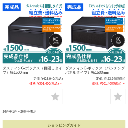
ダスティンG-ボックス（目隠しタイ
ダスティンG-ボックス（パンチング
プ）幅1500mm
パネルタイプ）幅1500mm
定価:
¥423,940
(税込)
定価:
¥423,940
(税込)
価格:
¥301,400
(税込)
～
価格:
¥301,400
(税込)
～
26件中1件～26件を表示
ショッピングガイド