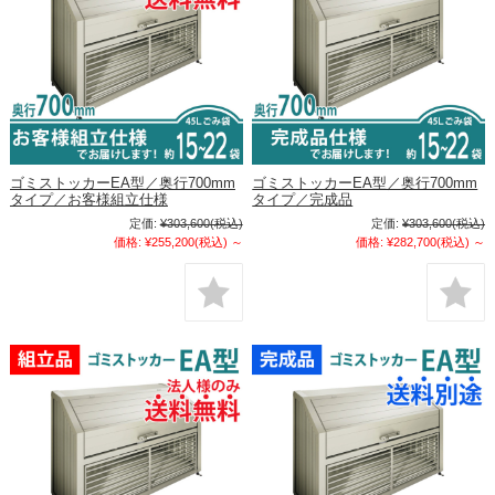
ゴミストッカーEA型／奥行700mm
ゴミストッカーEA型／奥行700mm
タイプ／お客様組立仕様
タイプ／完成品
定価:
¥303,600
(税込)
定価:
¥303,600
(税込)
価格:
¥255,200
(税込)
～
価格:
¥282,700
(税込)
～