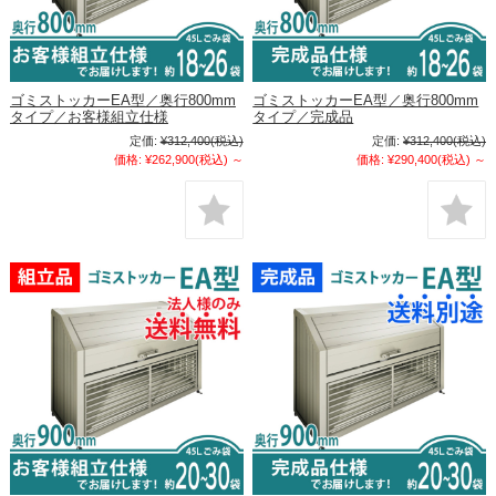
ゴミストッカーEA型／奥行800mm
ゴミストッカーEA型／奥行800mm
タイプ／お客様組立仕様
タイプ／完成品
定価:
¥312,400
(税込)
定価:
¥312,400
(税込)
価格:
¥262,900
(税込)
～
価格:
¥290,400
(税込)
～