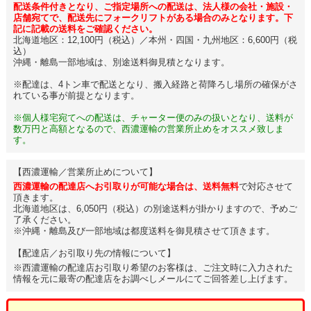
配送条件付きとなり、ご指定場所への配送は、法人様の会社・施設・
店舗宛てで、配送先にフォークリフトがある場合のみとなります。下
記に記載の送料をご確認ください。
北海道地区：12,100円（税込）／本州・四国・九州地区：6,600円（税
込）
沖縄・離島一部地域は、別途送料御見積となります。
※配達は、4トン車で配送となり、搬入経路と荷降ろし場所の確保がさ
れている事が前提となります。
※個人様宅宛てへの配送は、チャーター便のみの扱いとなり、送料が
数万円と高額となるので、西濃運輸の営業所止めをオススメ致しま
す。
【西濃運輸／営業所止めについて】
西濃運輸の配達店へお引取りが可能な場合は、送料無料
で対応させて
頂きます。
北海道地区は、6,050円（税込）の別途送料が掛かりますので、予めご
了承ください。
※沖縄・離島及び一部地域は都度送料を御見積させて頂きます。
【配達店／お引取り先の情報について】
※西濃運輸の配達店お引取り希望のお客様は、ご注文時に入力された
情報を元に最寄の配達店をお調べしメールにてご回答差し上げます。