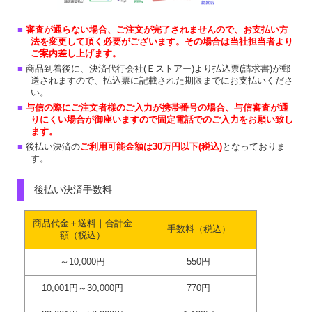
審査が通らない場合、ご注文が完了されませんので、お支払い方
法を変更して頂く必要がございます。その場合は当社担当者より
ご案内差し上げます。
商品到着後に、決済代行会社(Ｅストアー)より払込票(請求書)が郵
送されますので、払込票に記載された期限までにお支払いくださ
い。
与信の際にご注文者様のご入力が携帯番号の場合、与信審査が通
りにくい場合が御座いますので固定電話でのご入力をお願い致し
ます。
後払い決済の
ご利用可能金額は30万円以下(税込)
となっておりま
す。
後払い決済手数料
商品代金＋送料｜合計金
手数料（税込）
額（税込）
～10,000円
550円
10,001円～30,000円
770円