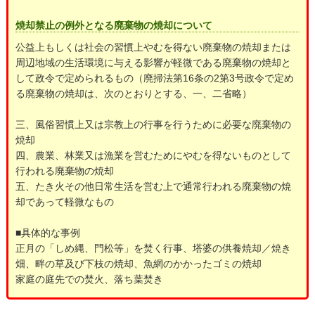
焼却禁止の例外となる廃棄物の焼却について
公益上もしくは社会の習慣上やむを得ない廃棄物の焼却または
周辺地域の生活環境に与える影響が軽微である廃棄物の焼却と
して政令で定められるもの（廃掃法第16条の2第3号政令で定め
る廃棄物の焼却は、次のとおりとする、一、二省略）
三、風俗習慣上又は宗教上の行事を行うために必要な廃棄物の
焼却
四、農業、林業又は漁業を営むためにやむを得ないものとして
行われる廃棄物の焼却
五、たき火その他日常生活を営む上で通常行われる廃棄物の焼
却であって軽微なもの
■具体的な事例
正月の「しめ縄、門松等」を焚く行事、塔婆の供養焼却／焼き
畑、畔の草及び下枝の焼却、魚網のかかったゴミの焼却
家庭の庭先での焚火、落ち葉焚き