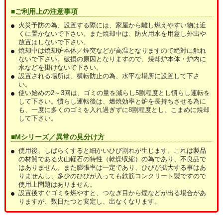
■ご利用上の注意事項
火災予防の為、設置する際には、家屋から離し燃えやすい物は近
くに置かないで下さい。また焼却中は、防火用水を用意し外出や
放置はしないで下さい。
焼却中は焼却炉本体／煙突などが高温となりますので絶対に触れ
ないで下さい。破損の原因となりますので、焼却炉本体・炉内に
水などを掛けないで下さい。
設置される場所は、横転防止の為、水平な場所に設置して下さ
い。
使い始めの2～3回は、ゴミの量を減らし5割程度とし慣らし運転を
して下さい。慣らし運転後は、燃焼効率と炉を長持ちさせる為に
も、一度に多くのゴミを入れ過ぎずに8割程度とし、こまめに焼却
して下さい。
■Mシリーズ／異常の見分け方
使用後、しばらくすると細かいひび割れが生じます。これは製品
の材質である火山軽石の特性（乾燥収縮）の為であり、不良品で
はありません。また膨張率は一定であり、ひびが拡大する事はあ
りませんし、多少のひびが入っても鉄筋コンクリート製ですので
使用上問題はありません。
設置後すぐゴミを燃やすと、つなぎ目から煙などが出る場合があ
りますが、数日たつと安定し、出なくなります。