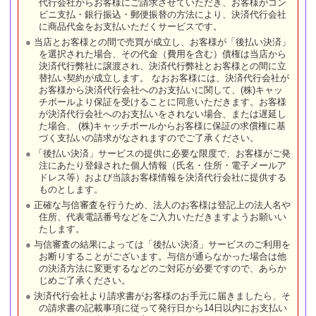
代行会社からお客様にご請求させていただき、お客様がコン
ビニ支払・銀行振込・郵便振替の方法により、決済代行会社
に商品代金をお支払いただくサービスです。
当店とお客様との間で売買が成立し、お客様が「後払い決済」
を選択された場合、その代金（費用を含む）債権は当店から
決済代行弊社に譲渡され、決済代行弊社とお客様との間に立
替払い契約が成立します。 なおお客様には、決済代行会社が
お客様から決済代行会社へのお支払いに関して、(株)キャッ
チボールより保証を受けることに同意いただきます。お客様
が決済代行会社へのお支払いをされない場合、または遅延し
た場合、 (株)キャッチボールからお客様に保証の求償権に基
づく支払いの請求がなされますのでご了承ください。
「後払い決済」サービスの提供に必要な限度で、お客様がご発
注にあたり登録された個人情報（氏名・住所・電子メールア
ドレス等）および当該お客様情報を決済代行会社に提供する
ものとします。
正確な与信審査を行うため、法人のお客様は登記上の法人名や
住所、代表電話番号などをご入力いただきますようお願いい
たします。
与信審査の結果によっては「後払い決済」サービスのご利用を
お断りすることがございます。与信が通らなかった場合は他
の決済方法に変更するなどのご対応が必要ですので、あらか
じめご了承ください。
決済代行会社より請求書がお客様のお手元に届きましたら、そ
の請求書の記載事項に従って発行日から14日以内にお支払い