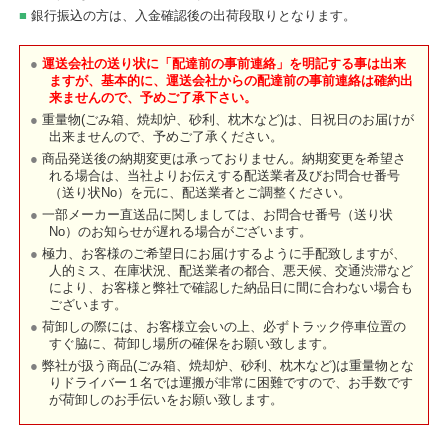
銀行振込の方は、入金確認後の出荷段取りとなります。
運送会社の送り状に「配達前の事前連絡」を明記する事は出来
ますが、基本的に、運送会社からの配達前の事前連絡は確約出
来ませんので、予めご了承下さい。
重量物(ごみ箱、焼却炉、砂利、枕木など)は、日祝日のお届けが
出来ませんので、予めご了承ください。
商品発送後の納期変更は承っておりません。納期変更を希望さ
れる場合は、当社よりお伝えする配送業者及びお問合せ番号
（送り状No）を元に、配送業者とご調整ください。
一部メーカー直送品に関しましては、お問合せ番号（送り状
No）のお知らせが遅れる場合がございます。
極力、お客様のご希望日にお届けするように手配致しますが、
人的ミス、在庫状況、配送業者の都合、悪天候、交通渋滞など
により、お客様と弊社で確認した納品日に間に合わない場合も
ございます。
荷卸しの際には、お客様立会いの上、必ずトラック停車位置の
すぐ脇に、荷卸し場所の確保をお願い致します。
弊社が扱う商品(ごみ箱、焼却炉、砂利、枕木など)は重量物とな
りドライバー１名では運搬が非常に困難ですので、お手数です
が荷卸しのお手伝いをお願い致します。