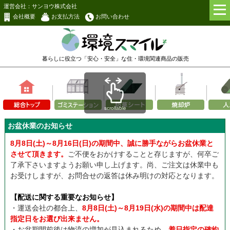
運営会社：サンヨウ株式会社
会社概要
お支払方法
お問い合わせ
暮らしに役立つ「安心・安全」な
住・環境関連商品の販売
scrollable
お盆休業のお知らせ
8月8日(土)～8月16日(日)の期間中、誠に勝手ながらお盆休業と
させて頂きます。
ご不便をおかけすることと存じますが、何卒ご
了承下さいますようお願い申し上げます。尚、ご注文は休業中も
お受けしますが、お問合せの返答は休み明けの対応となります。
【配送に関する重要なお知らせ】
・運送会社の都合上、
8月8日(土)～8月19日(水)の期間中は配達
指定日をお選び出来ません。
・お盆期間前後は物流の増加が見込まれるため、
着日指定の確約