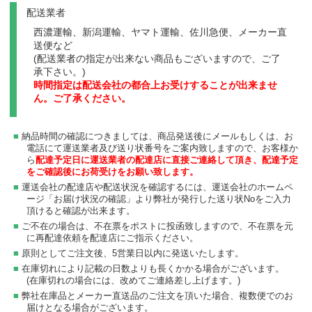
配送業者
西濃運輸、新潟運輸、ヤマト運輸、佐川急便、メーカー直
送便など
(配送業者の指定が出来ない商品もございますので、ご了
承下さい。)
時間指定は配送会社の都合上お受けすることが出来ませ
ん。ご了承ください。
納品時間の確認につきましては、商品発送後にメールもしくは、お
電話にて運送業者及び送り状番号をご案内致しますので、お客様か
ら
配達予定日に運送業者の配達店に直接ご連絡して頂き、配達予定
をご確認後にお荷受けをお願い致します。
運送会社の配達店や配送状況を確認するには、運送会社のホームペ
ージ「お届け状況の確認」より弊社が発行した送り状Noをご入力
頂けると確認が出来ます。
ご不在の場合は、不在票をポストに投函致しますので、不在票を元
に再配達依頼を配達店にご指示ください。
原則としてご注文後、5営業日以内に発送いたします。
在庫切れにより記載の日数よりも長くかかる場合がございます。
(在庫切れの場合には、改めてご連絡差し上げます。)
弊社在庫品とメーカー直送品のご注文を頂いた場合、複数便でのお
届けとなる場合がございます。