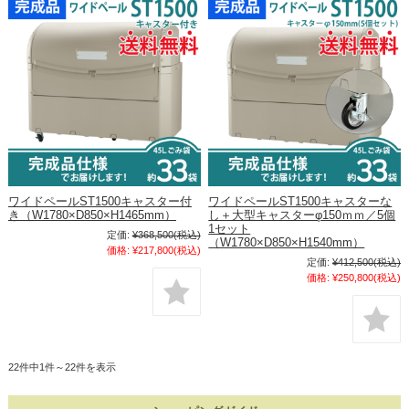
ワイドペールST1500キャスター付
ワイドペールST1500キャスターな
き（W1780×D850×H1465mm）
し＋大型キャスターφ150ｍｍ／5個
1セット
定価:
¥368,500
(税込)
（W1780×D850×H1540mm）
価格:
¥217,800
(税込)
定価:
¥412,500
(税込)
価格:
¥250,800
(税込)
22件中1件～22件を表示