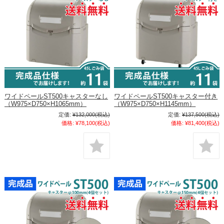
ワイドペールST500キャスターなし
ワイドペールST500キャスター付き
（W975×D750×H1065mm）
（W975×D750×H1145mm）
定価:
¥132,000
(税込)
定価:
¥137,500
(税込)
価格:
¥78,100
(税込)
価格:
¥81,400
(税込)