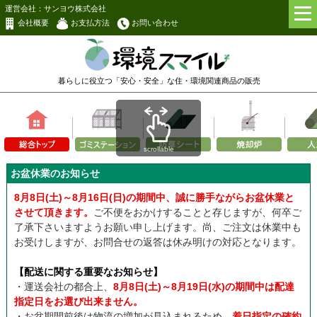
運営会社：サンヨウ株式会社
会社概要
お支払方法
お問い合わせ
暮らしに役立つ「安心・安全」な
住・環境関連商品の販売
scrollable
お盆休業のお知らせ
8月8日(土)～8月16日(日)の期間中、誠に勝手ながらお盆休業と
させて頂きます。
ご不便をおかけすることと存じますが、何卒ご
了承下さいますようお願い申し上げます。尚、ご注文は休業中も
お受けしますが、お問合せの返答は休み明けの対応となります。
【配送に関する重要なお知らせ】
・運送会社の都合上、
8月8日(土)～8月19日(水)の期間中は配達
指定日をお選び出来ません。
・お盆期間前後は物流の増加が見込まれるため、
着日指定の確約