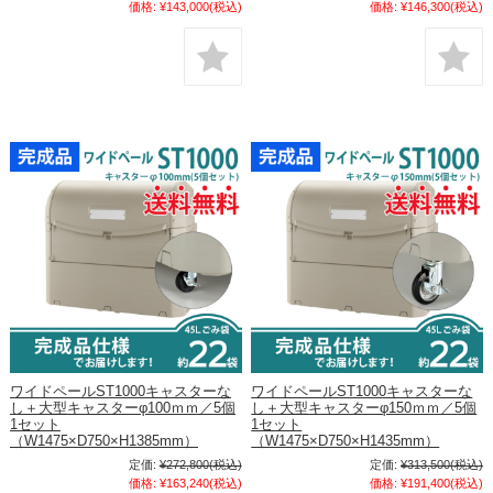
価格:
¥143,000
(税込)
価格:
¥146,300
(税込)
ワイドペールST1000キャスターな
ワイドペールST1000キャスターな
し＋大型キャスターφ100ｍｍ／5個
し＋大型キャスターφ150ｍｍ／5個
1セット
1セット
（W1475×D750×H1385mm）
（W1475×D750×H1435mm）
定価:
¥272,800
(税込)
定価:
¥313,500
(税込)
価格:
¥163,240
(税込)
価格:
¥191,400
(税込)