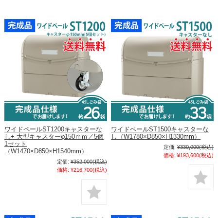
ワイドペールST1200キャスターな
ワイドペールST1500キャスターな
し+ 大型キャスターφ150ｍｍ／5個
し（W1780×D850×H1330mm）
1セット
定価:
¥330,000
(税込)
（W1470×D850×H1540mm）
価格:
¥193,600
(税込)
定価:
¥352,000
(税込)
価格:
¥216,700
(税込)