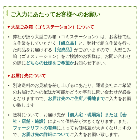
ご入力にあたってお客様へのお願い
▼大型ごみ箱（ゴミステーション）について
弊社が扱う大型ごみ箱（ゴミステーション）は、お客様で組
立作業をしていただく
【組立品】
と、弊社で組立作業を行っ
た商品をお届けする
【完成品】
がございますので、大型ごみ
箱（ゴミステーション）をご検討のお客様は、お問い合わせ
の際に
どちらの仕様をご希望か
お知らせ下さい。
▼お届け先について
別途送料のお見積を差し上げるにあたり、運送会社にご希望
のお届け先への配送が可能かどうか事前に問い合わせが必要
となりますので、
お届け先のご住所／番地まで
ご入力をお願
い致します
送料について、お届け先が
【個人宅・現場宛】または【会
社・店舗・施設】
によって価格差が大きくなります。また、
フォークリフトの有無
によっても価格差が大きくなりますの
で、
お届け先の詳細について
ご入力をお願い致します。